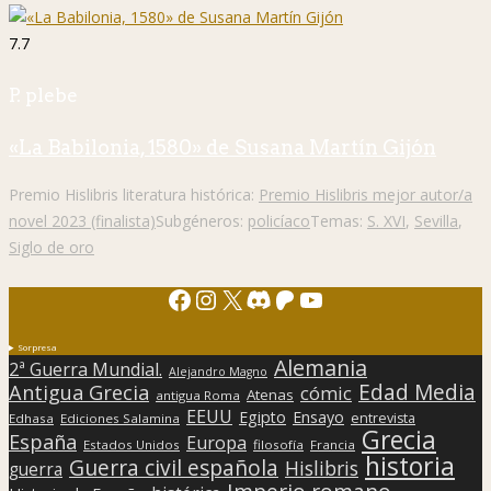
7.7
P. plebe
«La Babilonia, 1580» de Susana Martín Gijón
Premio Hislibris literatura histórica:
Premio Hislibris mejor autor/a
novel 2023 (finalista)
Subgéneros:
policíaco
Temas:
S. XVI
,
Sevilla
,
Siglo de oro
Facebook
Instagram
X
Discord
Patreon
YouTube
Sorpresa
Alemania
2ª Guerra Mundial.
Alejandro Magno
Edad Media
Antigua Grecia
cómic
Atenas
antigua Roma
EEUU
Egipto
Ensayo
entrevista
Edhasa
Ediciones Salamina
Grecia
España
Europa
Estados Unidos
filosofía
Francia
historia
Guerra civil española
Hislibris
guerra