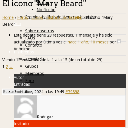
El icono "Mary Beard"
Ficción
No ficción
Premios Hislibris de literatura histórica
Home
›
Foros
›
Libros
›
Historia, no ficci�n
›
El icono "Mary
Info
Beard"
Sobre nosotros
Este debate tiene 28 respuestas, 1 mensaje y ha sido
FAQs
actualizado por última vez el
hace 1 año, 10 meses
por
Contacto
Anónimo
.
Hislibreños
Actividad
Viendo 15 entradas - de la 1 a la 15 (de un total de 29)
Grupos
1
2
→
Miembros
Autor
Foro
Entradas
3 octubre, 2024 a las 19:49
#79898
Rodrigaz
Invitado