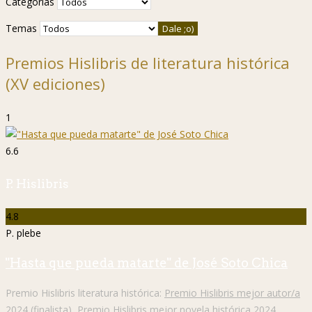
Categorías
Temas
Premios Hislibris de literatura histórica
(XV ediciones)
1
6.6
P. Hislibris
4.8
P. plebe
"Hasta que pueda matarte" de José Soto Chica
Premio Hislibris literatura histórica:
Premio Hislibris mejor autor/a
2024 (finalista)
,
Premio Hislibris mejor novela histórica 2024