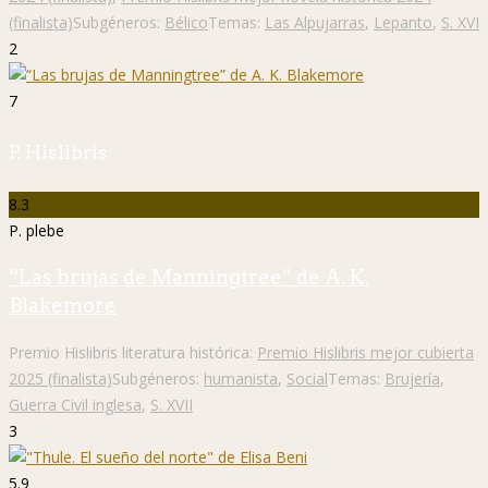
(finalista)
Subgéneros:
Bélico
Temas:
Las Alpujarras
,
Lepanto
,
S. XVI
2
7
P. Hislibris
8.3
P. plebe
“Las brujas de Manningtree” de A. K.
Blakemore
Premio Hislibris literatura histórica:
Premio Hislibris mejor cubierta
2025 (finalista)
Subgéneros:
humanista
,
Social
Temas:
Brujería
,
Guerra Civil inglesa
,
S. XVII
3
5.9