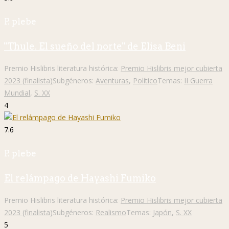
P. plebe
"Thule. El sueño del norte" de Elisa Beni
Premio Hislibris literatura histórica:
Premio Hislibris mejor cubierta
2023 (finalista)
Subgéneros:
Aventuras
,
Político
Temas:
II Guerra
Mundial
,
S. XX
4
7.6
P. plebe
El relámpago de Hayashi Fumiko
Premio Hislibris literatura histórica:
Premio Hislibris mejor cubierta
2023 (finalista)
Subgéneros:
Realismo
Temas:
Japón
,
S. XX
5