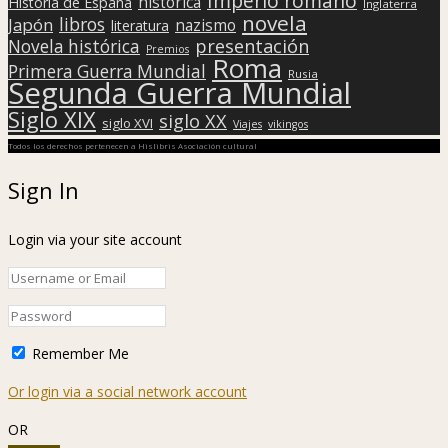
Imperio romano
histórica
Historia de España
Inglaterra
novela
libros
Japón
nazismo
literatura
presentación
Novela histórica
Premios
Roma
Primera Guerra Mundial
Rusia
Segunda Guerra Mundial
Siglo XIX
siglo XX
siglo XVI
Viajes
vikingos
Todos los derechos pertenecen a Hislibris Asociación cultural
Sign In
Login via your site account
Remember Me
Or login via a social network account
OR