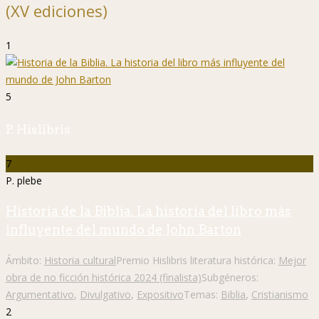
(XV ediciones)
1
5
P. Hislibris
7
P. plebe
Historia de la Biblia. La historia del libro más
influyente del mundo de John Barton
Ámbito:
Historia cultural
Premio Hislibris literatura histórica:
Mejor
obra de no ficción histórica 2024 (finalista)
Subgéneros:
Argumentativo
,
Divulgativo
,
Expositivo
Temas:
Biblia
,
Cristianismo
2