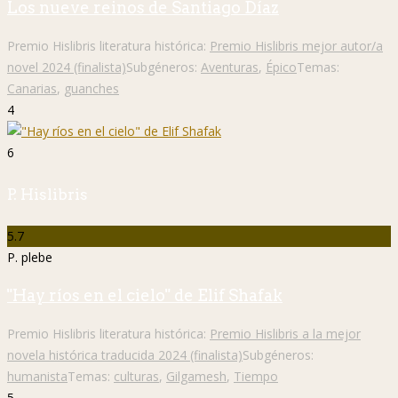
Los nueve reinos de Santiago Díaz
Premio Hislibris literatura histórica:
Premio Hislibris mejor autor/a
novel 2024 (finalista)
Subgéneros:
Aventuras
,
Épico
Temas:
Canarias
,
guanches
4
6
P. Hislibris
5.7
P. plebe
"Hay ríos en el cielo" de Elif Shafak
Premio Hislibris literatura histórica:
Premio Hislibris a la mejor
novela histórica traducida 2024 (finalista)
Subgéneros:
humanista
Temas:
culturas
,
Gilgamesh
,
Tiempo
5