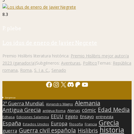
8.3
P. plebe
Los idus de enero de Javier Negrete
Premio Hislibris literatura histórica:
Premio Hislibris mejor autor/a
2023 (ganador/a)
Subgéneros:
Aventuras
,
Político
Temas:
República
romana
,
Roma
,
S. I a. C.
,
Senado
Facebook
Instagram
X
Discord
Patreon
YouTube
Sorpresa
Alemania
2ª Guerra Mundial.
Alejandro Magno
Edad Media
Antigua Grecia
cómic
Atenas
antigua Roma
EEUU
Egipto
Ensayo
entrevista
Edhasa
Ediciones Salamina
Grecia
España
Europa
Estados Unidos
filosofía
Francia
historia
Guerra civil española
Hislibris
guerra