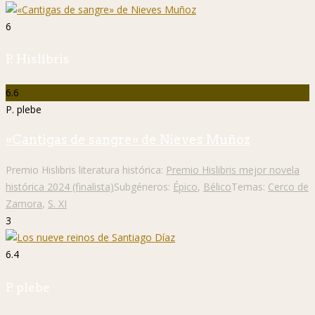
6
P. Hislibris
6.6
P. plebe
«Cantigas de sangre» de Nieves Muñoz
Premio Hislibris literatura histórica:
Premio Hislibris mejor novela
histórica 2024 (finalista)
Subgéneros:
Épico
,
Bélico
Temas:
Cerco de
Zamora
,
S. XI
3
6.4
P. plebe