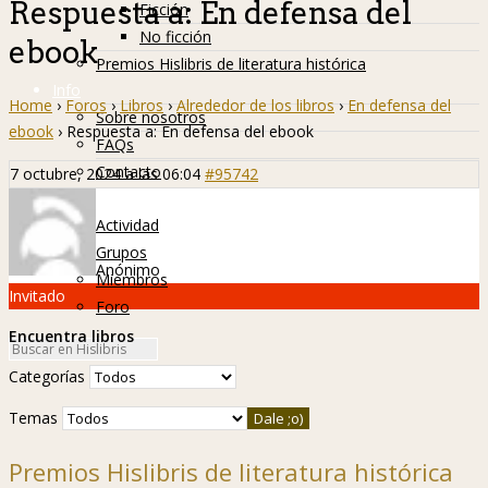
Respuesta a: En defensa del
Ficción
No ficción
ebook
Premios Hislibris de literatura histórica
Info
Home
›
Foros
›
Libros
›
Alrededor de los libros
›
En defensa del
Sobre nosotros
ebook
›
Respuesta a: En defensa del ebook
FAQs
Contacto
7 octubre, 2024 a las 06:04
#95742
Hislibreños
Actividad
Grupos
Anónimo
Miembros
Invitado
Foro
Encuentra libros
Categorías
Temas
Premios Hislibris de literatura histórica