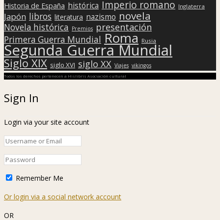
Imperio romano
histórica
Historia de España
Inglaterra
novela
libros
Japón
nazismo
literatura
presentación
Novela histórica
Premios
Roma
Primera Guerra Mundial
Rusia
Segunda Guerra Mundial
Siglo XIX
siglo XX
siglo XVI
Viajes
vikingos
Todos los derechos pertenecen a Hislibris Asociación cultural
Sign In
Login via your site account
Remember Me
Or login via a social network account
OR