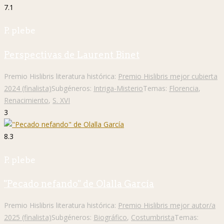
7.1
P. plebe
Perspectivas de Laurent Binet
Premio Hislibris literatura histórica:
Premio Hislibris mejor cubierta
2024 (finalista)
Subgéneros:
Intriga-Misterio
Temas:
Florencia
,
Renacimiento
,
S. XVI
3
8.3
P. plebe
"Pecado nefando" de Olalla García
Premio Hislibris literatura histórica:
Premio Hislibris mejor autor/a
2025 (finalista)
Subgéneros:
Biográfico
,
Costumbrista
Temas: