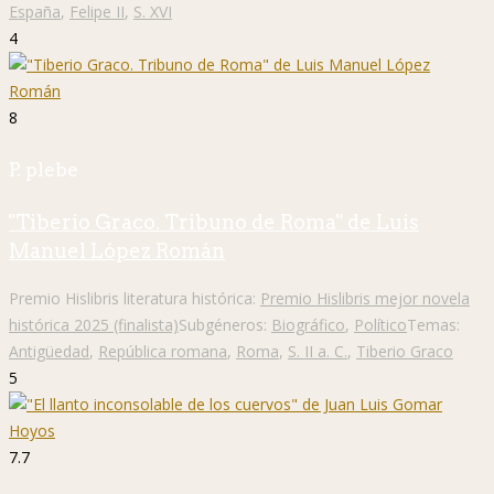
España
,
Felipe II
,
S. XVI
4
8
P. plebe
"Tiberio Graco. Tribuno de Roma" de Luis
Manuel López Román
Premio Hislibris literatura histórica:
Premio Hislibris mejor novela
histórica 2025 (finalista)
Subgéneros:
Biográfico
,
Político
Temas:
Antigüedad
,
República romana
,
Roma
,
S. II a. C.
,
Tiberio Graco
5
7.7