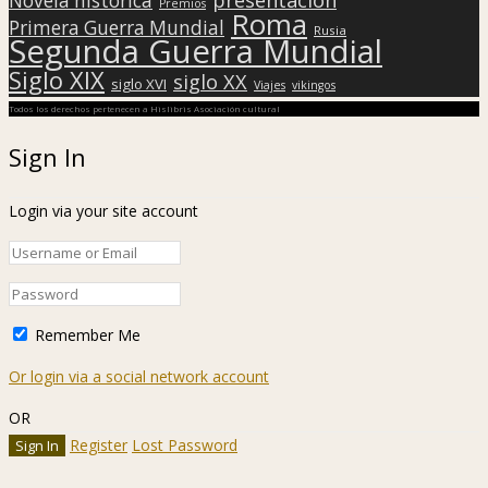
Novela histórica
Premios
Roma
Primera Guerra Mundial
Rusia
Segunda Guerra Mundial
Siglo XIX
siglo XX
siglo XVI
Viajes
vikingos
Todos los derechos pertenecen a Hislibris Asociación cultural
Sign In
Login via your site account
Remember Me
Or login via a social network account
OR
Register
Lost Password