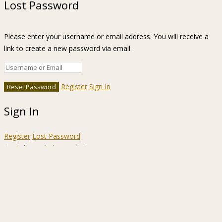
Lost Password
Please enter your username or email address. You will receive a
link to create a new password via email.
Register
Sign In
Sign In
Register
Lost Password
Ir a la barra de herramientas
Acerca
WordPress.org
de
Documentación
WordPress
Aprende WordPress
Soporte
Sugerencias