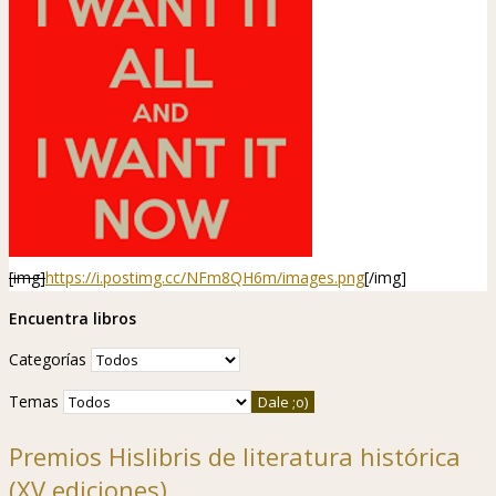
[img]
https://i.postimg.cc/NFm8QH6m/images.png
[/img]
Encuentra libros
Categorías
Temas
Premios Hislibris de literatura histórica
(XV ediciones)