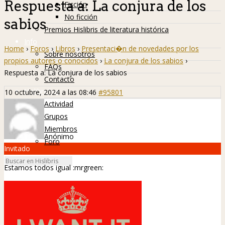
Respuesta a: La conjura de los
Ficción
No ficción
sabios
Premios Hislibris de literatura histórica
Info
Home
›
Foros
›
Libros
›
Presentaci�n de novedades por los
Sobre nosotros
propios autores o conocidos
›
La conjura de los sabios
›
FAQs
Respuesta a: La conjura de los sabios
Contacto
Hislibreños
10 octubre, 2024 a las 08:46
#95801
Actividad
Grupos
Miembros
Anónimo
Foro
Invitado
Estamos todos igual
:mrgreen: