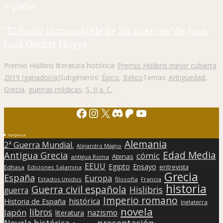
P. plebe
"El llanto inconsolable de los cuervos" de Juan
Luis Gomar Hoyos
Premio Hislibris literatura histórica:
Premio Hislibris mejor cubierta
2019 (ganador/a)
Subgéneros:
Épico
,
Bélico
Temas:
Antigüedad
,
Grecia
,
guerras médicas
,
S. II a. C.
Facebook
Instagram
X
Discord
Patreon
YouTube
Sorpresa
Alemania
2ª Guerra Mundial.
Alejandro Magno
Edad Media
Antigua Grecia
cómic
Atenas
antigua Roma
EEUU
Egipto
Ensayo
entrevista
Edhasa
Ediciones Salamina
Grecia
España
Europa
Estados Unidos
filosofía
Francia
historia
Guerra civil española
Hislibris
guerra
Imperio romano
histórica
Historia de España
Inglaterra
novela
libros
Japón
nazismo
literatura
presentación