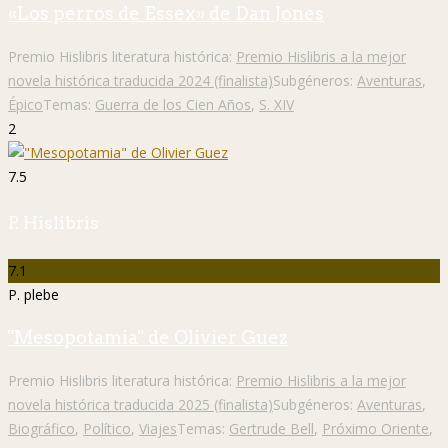
«Los perros de Essex» de Dan Jones
Premio Hislibris literatura histórica:
Premio Hislibris a la mejor
novela histórica traducida 2024 (finalista)
Subgéneros:
Aventuras
,
Épico
Temas:
Guerra de los Cien Años
,
S. XIV
2
7.5
P. Hislibris
7.1
P. plebe
"Mesopotamia" de Olivier Guez
Premio Hislibris literatura histórica:
Premio Hislibris a la mejor
novela histórica traducida 2025 (finalista)
Subgéneros:
Aventuras
,
Biográfico
,
Político
,
Viajes
Temas:
Gertrude Bell
,
Próximo Oriente
,