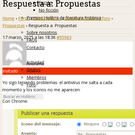
Respuesta a: Propuestas
Ficción
No ficción
Premios Hislibris de literatura histórica
Home
›
Foros
›
Notificaciones
›
Mensajes sobre el foro
›
Info
Propuestas
›
Respuesta a: Propuestas
Sobre nosotros
17 marzo, 2025 a las 18:36
#95963
FAQs
Contacto
Hislibreños
Actividad
Anónimo
Grupos
Invitado
Miembros
Yo sigo teniendo problemas. el antivirus me salta a cada
Foro
momento y los iconos no me aparecen:
Con Chrome: