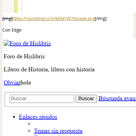
[img]
https://i.postimg.cc/yY66M1W7/image.png
[/img]
Con Edge: