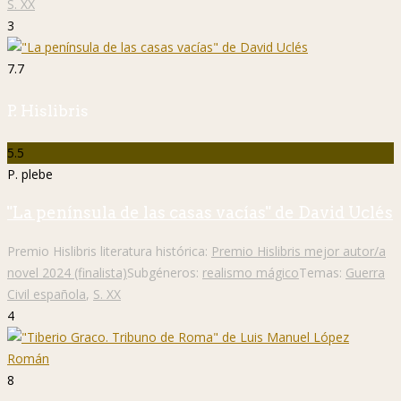
S. XX
3
7.7
P. Hislibris
5.5
P. plebe
"La península de las casas vacías" de David Uclés
Premio Hislibris literatura histórica:
Premio Hislibris mejor autor/a
novel 2024 (finalista)
Subgéneros:
realismo mágico
Temas:
Guerra
Civil española
,
S. XX
4
8