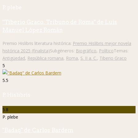
P. plebe
"Tiberio Graco. Tribuno de Roma" de Luis
Manuel López Román
Premio Hislibris literatura histórica:
Premio Hislibris mejor novela
histórica 2025 (finalista)
Subgéneros:
Biográfico
,
Político
Temas:
Antigüedad
,
República romana
,
Roma
,
S. II a. C.
,
Tiberio Graco
5
5.5
P. Hislibris
5.8
P. plebe
"Badaq" de Carlos Bardem