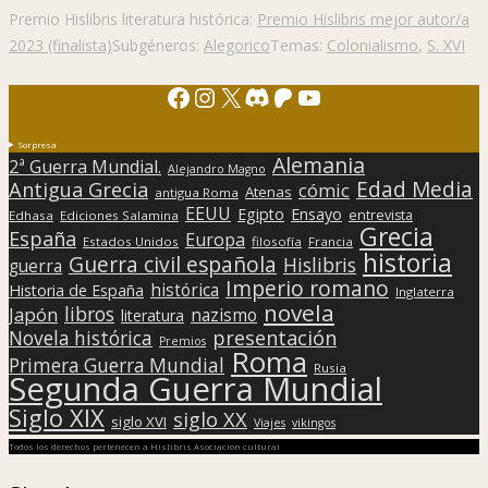
Premio Hislibris literatura histórica:
Premio Hislibris mejor autor/a
2023 (finalista)
Subgéneros:
Alegorico
Temas:
Colonialismo
,
S. XVI
Facebook
Instagram
X
Discord
Patreon
YouTube
Sorpresa
Alemania
2ª Guerra Mundial.
Alejandro Magno
Edad Media
Antigua Grecia
cómic
Atenas
antigua Roma
EEUU
Egipto
Ensayo
entrevista
Edhasa
Ediciones Salamina
Grecia
España
Europa
Estados Unidos
filosofía
Francia
historia
Guerra civil española
Hislibris
guerra
Imperio romano
histórica
Historia de España
Inglaterra
novela
libros
Japón
nazismo
literatura
presentación
Novela histórica
Premios
Roma
Primera Guerra Mundial
Rusia
Segunda Guerra Mundial
Siglo XIX
siglo XX
siglo XVI
Viajes
vikingos
Todos los derechos pertenecen a Hislibris Asociación cultural