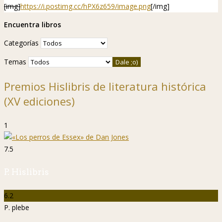
[img]
https://i.postimg.cc/hPX6z659/image.png
[/img]
Encuentra libros
Categorías
Temas
Premios Hislibris de literatura histórica
(XV ediciones)
1
7.5
P. Hislibris
6.2
P. plebe