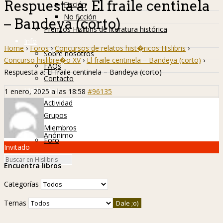
Respuesta a: El fraile centinela
Ficción
No ficción
– Bandeya (corto)
Premios Hislibris de literatura histórica
Info
Home
›
Foros
›
Concursos de relatos hist�ricos Hislibris
›
Sobre nosotros
Concurso hislibre�o XV
›
El fraile centinela – Bandeya (corto)
›
FAQs
Respuesta a: El fraile centinela – Bandeya (corto)
Contacto
Hislibreños
1 enero, 2025 a las 18:58
#96135
Actividad
Grupos
Miembros
Anónimo
Foro
Invitado
Encuentra libros
Categorías
Temas