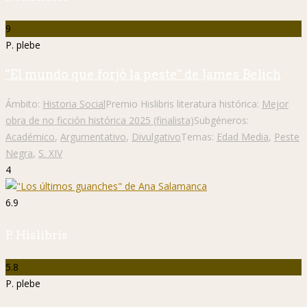
9
P. plebe
"El mundo que forjó la peste" de James Belich
Ámbito:
Historia Social
Premio Hislibris literatura histórica:
Mejor
obra de no ficción histórica 2025 (finalista)
Subgéneros:
Académico
,
Argumentativo
,
Divulgativo
Temas:
Edad Media
,
Peste
Negra
,
S. XIV
4
6.9
P. Hislibris
5.8
P. plebe