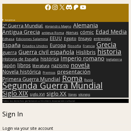
Facebook
Instagram
X
Discord
Patreon
YouTube
Sorpresa
Alemania
2ª Guerra Mundial.
Alejandro Magno
Edad Media
Antigua Grecia
cómic
Atenas
antigua Roma
EEUU
Egipto
Ensayo
entrevista
Edhasa
Ediciones Salamina
Grecia
España
Europa
Estados Unidos
filosofía
Francia
historia
Guerra civil española
Hislibris
guerra
Imperio romano
histórica
Historia de España
Inglaterra
novela
libros
Japón
nazismo
literatura
presentación
Novela histórica
Premios
Roma
Primera Guerra Mundial
Rusia
Segunda Guerra Mundial
Siglo XIX
siglo XX
siglo XVI
Viajes
vikingos
Todos los derechos pertenecen a Hislibris Asociación cultural
Sign In
Login via your site account