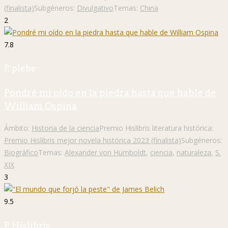
(finalista)
Subgéneros:
Divulgativo
Temas:
China
2
7.8
P. plebe
Pondré mi oído en la piedra hasta que hable de
William Ospina
Ámbito:
Historia de la ciencia
Premio Hislibris literatura histórica:
Premio Hislibris mejor novela histórica 2023 (finalista)
Subgéneros:
Biográfico
Temas:
Alexander von Humboldt
,
ciencia
,
naturaleza
,
S.
XIX
3
9.5
P. Hislibris