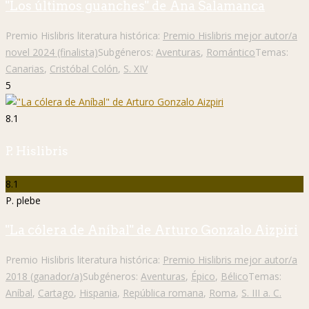
"Los últimos guanches" de Ana Salamanca
Premio Hislibris literatura histórica:
Premio Hislibris mejor autor/a
novel 2024 (finalista)
Subgéneros:
Aventuras
,
Romántico
Temas:
Canarias
,
Cristóbal Colón
,
S. XIV
5
8.1
P. Hislibris
8.1
P. plebe
"La cólera de Aníbal" de Arturo Gonzalo Aizpiri
Premio Hislibris literatura histórica:
Premio Hislibris mejor autor/a
2018 (ganador/a)
Subgéneros:
Aventuras
,
Épico
,
Bélico
Temas:
Aníbal
,
Cartago
,
Hispania
,
República romana
,
Roma
,
S. III a. C.