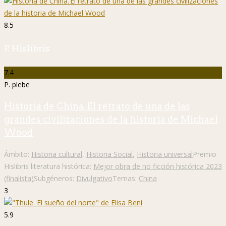
8.5
P. Hislibris
7.4
P. plebe
Historia de China. El retrato de una de las
grandes civilizaciones de la historia de Michael
Wood
Ámbito:
Historia cultural
,
Historia Social
,
Historia universal
Premio
Hislibris literatura histórica:
Mejor obra de no ficción histórica 2023
(finalista)
Subgéneros:
Divulgativo
Temas:
China
3
5.9