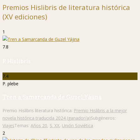
Premios Hislibris de literatura histórica
(XV ediciones)
1
7.8
P. Hislibris
7.4
P. plebe
Tren a Samarcanda de Guzel Yájina
Premio Hislibris literatura histórica:
Premio Hislibris a la mejor
novela histórica traducida 2024 (ganador/a)
Subgéneros:
Viajes
Temas:
Años 20
,
S. XX
,
Unión Soviética
2