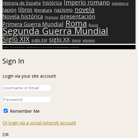
Imperio romano
histórica
Historia de España
Inglaterra
novela
libros
Japón
nazismo
literatura
presentación
Novela histórica
Premios
Roma
Primera Guerra Mundial
Rusia
Segunda Guerra Mundial
Siglo XIX
siglo XX
siglo XVI
Viajes
vikingos
Todos los derechos pertenecen a Hislibris Asociación cultural
Sign In
Login via your site account
Remember Me
Or login via a social network account
OR