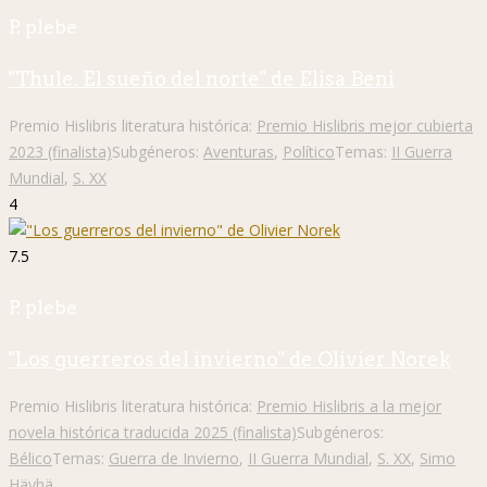
P. plebe
"Thule. El sueño del norte" de Elisa Beni
Premio Hislibris literatura histórica:
Premio Hislibris mejor cubierta
2023 (finalista)
Subgéneros:
Aventuras
,
Político
Temas:
II Guerra
Mundial
,
S. XX
4
7.5
P. plebe
"Los guerreros del invierno" de Olivier Norek
Premio Hislibris literatura histórica:
Premio Hislibris a la mejor
novela histórica traducida 2025 (finalista)
Subgéneros:
Bélico
Temas:
Guerra de Invierno
,
II Guerra Mundial
,
S. XX
,
Simo
Häyhä