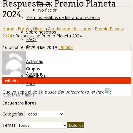
Respuesta a: Premio Planeta
Ficción
No ficción
2024
Premios Hislibris de literatura histórica
Info
Home
›
Foros
›
Libros
›
Alrededor de los libros
›
Premio Planeta
Sobre nosotros
2024
›
Respuesta a: Premio Planeta 2024
FAQs
Contacto
16 octubre, 2024 a las 20:19
#96609
Hislibreños
Actividad
Grupos
Anónimo
Miembros
Invitado
Foro
Que yo sepa el de
En busca del unicornio
Yo, el Rey.
Encuentra libros
Categorías
Temas