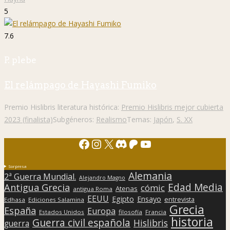
5
7.6
P. plebe
El relámpago de Hayashi Fumiko
Premio Hislibris literatura histórica:
Premio Hislibris mejor cubierta
2023 (finalista)
Subgéneros:
Realismo
Temas:
Japón
,
S. XX
Facebook
Instagram
X
Discord
Patreon
YouTube
Sorpresa
Alemania
2ª Guerra Mundial.
Alejandro Magno
Edad Media
Antigua Grecia
cómic
Atenas
antigua Roma
EEUU
Egipto
Ensayo
entrevista
Edhasa
Ediciones Salamina
Grecia
España
Europa
Estados Unidos
filosofía
Francia
historia
Guerra civil española
Hislibris
guerra