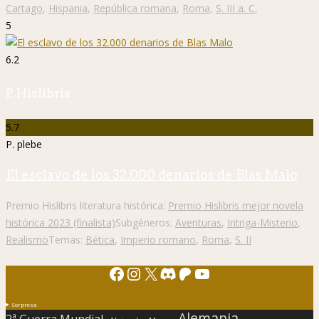
Cartago
,
Hispania
,
República romana
,
Roma
,
S. III a. C.
5
6.2
P. Hislibris
5.7
P. plebe
El esclavo de los 32.000 denarios de Blas Malo
Premio Hislibris literatura histórica:
Premio Hislibris mejor novela
histórica 2023 (finalista)
Subgéneros:
Aventuras
,
Intriga-Misterio
,
Realismo
Temas:
Bética
,
Imperio romano
,
Roma
,
S. II
Facebook
Instagram
X
Discord
Patreon
YouTube
Sorpresa
Alemania
2ª Guerra Mundial.