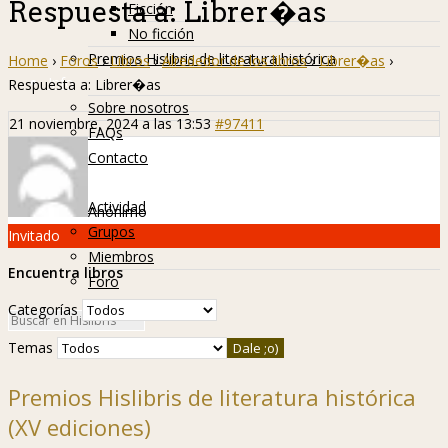
Respuesta a: Librer�as
Ficción
No ficción
Premios Hislibris de literatura histórica
Home
›
Foros
›
Libros
›
Alrededor de los libros
›
Librer�as
›
Info
Respuesta a: Librer�as
Sobre nosotros
21 noviembre, 2024 a las 13:53
#97411
FAQs
Contacto
Hislibreños
Actividad
Anónimo
Grupos
Invitado
Miembros
Encuentra libros
Foro
Categorías
Temas
Premios Hislibris de literatura histórica
(XV ediciones)