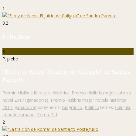
1
8.2
P. Hislibris
8
P. plebe
"El rey de Nemi. El juicio de Calígula" de Sandra
Parente
Premio Hislibris literatura histórica:
Premio Hislibris mejor autor/a
novel 2017 (ganador/a)
,
Premio Hislibris mejor novela histórica
2017 (ganador/a)
Subgéneros:
Biográfico
,
Político
Temas:
Calígula
,
Imperio romano
,
Roma
,
S. I
2