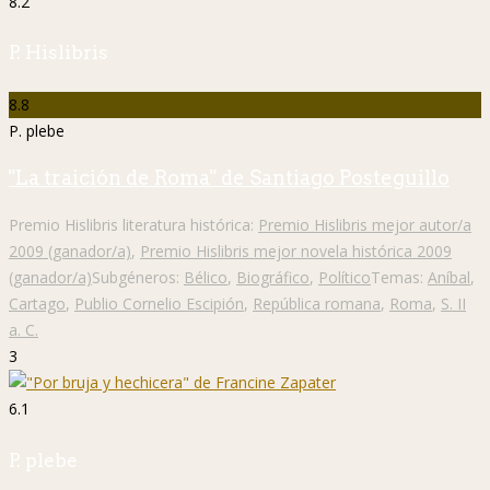
8.2
P. Hislibris
8.8
P. plebe
"La traición de Roma" de Santiago Posteguillo
Premio Hislibris literatura histórica:
Premio Hislibris mejor autor/a
2009 (ganador/a)
,
Premio Hislibris mejor novela histórica 2009
(ganador/a)
Subgéneros:
Bélico
,
Biográfico
,
Político
Temas:
Aníbal
,
Cartago
,
Publio Cornelio Escipión
,
República romana
,
Roma
,
S. II
a. C.
3
6.1
P. plebe