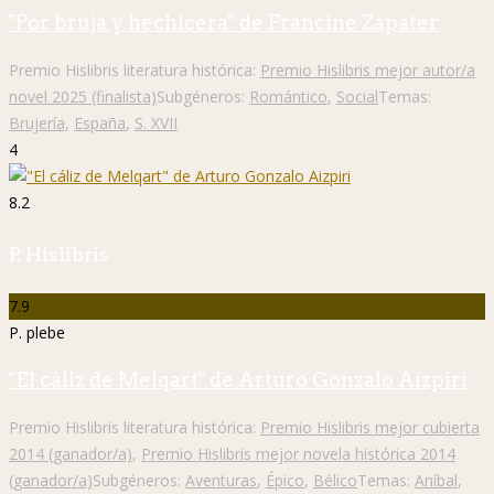
"Por bruja y hechicera" de Francine Zapater
Premio Hislibris literatura histórica:
Premio Hislibris mejor autor/a
novel 2025 (finalista)
Subgéneros:
Romántico
,
Social
Temas:
Brujería
,
España
,
S. XVII
4
8.2
P. Hislibris
7.9
P. plebe
"El cáliz de Melqart" de Arturo Gonzalo Aizpiri
Premio Hislibris literatura histórica:
Premio Hislibris mejor cubierta
2014 (ganador/a)
,
Premio Hislibris mejor novela histórica 2014
(ganador/a)
Subgéneros:
Aventuras
,
Épico
,
Bélico
Temas:
Aníbal
,