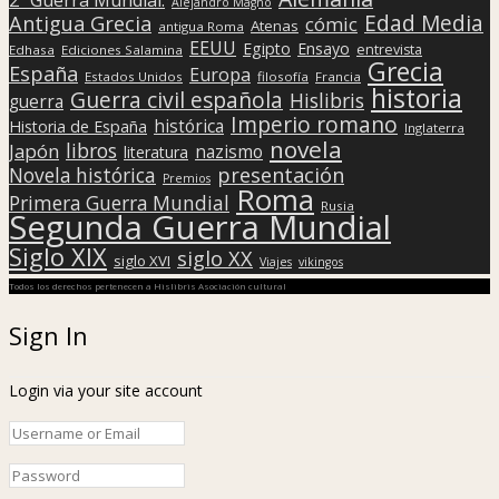
Alejandro Magno
Edad Media
Antigua Grecia
cómic
Atenas
antigua Roma
EEUU
Egipto
Ensayo
entrevista
Edhasa
Ediciones Salamina
Grecia
España
Europa
Estados Unidos
filosofía
Francia
historia
Guerra civil española
Hislibris
guerra
Imperio romano
histórica
Historia de España
Inglaterra
novela
libros
Japón
nazismo
literatura
presentación
Novela histórica
Premios
Roma
Primera Guerra Mundial
Rusia
Segunda Guerra Mundial
Siglo XIX
siglo XX
siglo XVI
Viajes
vikingos
Todos los derechos pertenecen a Hislibris Asociación cultural
Sign In
Login via your site account