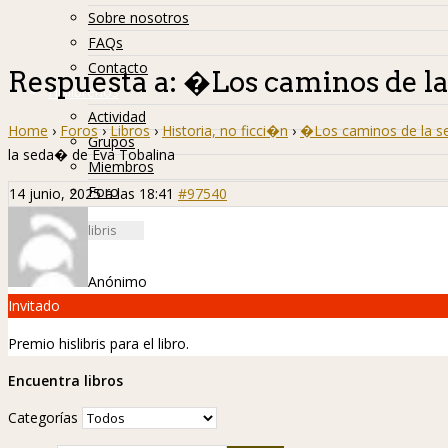
Sobre nosotros
FAQs
Contacto
Respuesta a: �Los caminos de l
Hislibreños
Actividad
Home
›
Foros
›
Libros
›
Historia, no ficci�n
›
�Los caminos de la s
Grupos
la seda� de Eva Tobalina
Miembros
Foro
14 junio, 2025 a las 18:41
#97540
Anónimo
Invitado
Premio hislibris para el libro.
Encuentra libros
Categorías