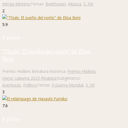
Intriga-Misterio
Temas:
Beethoven
,
Música
,
S. XIX
2
5.9
P. plebe
"Thule. El sueño del norte" de Elisa
Beni
Premio Hislibris literatura histórica:
Premio Hislibris
mejor cubierta 2023 (finalista)
Subgéneros:
Aventuras
,
Político
Temas:
II Guerra Mundial
,
S. XX
3
7.6
P. plebe