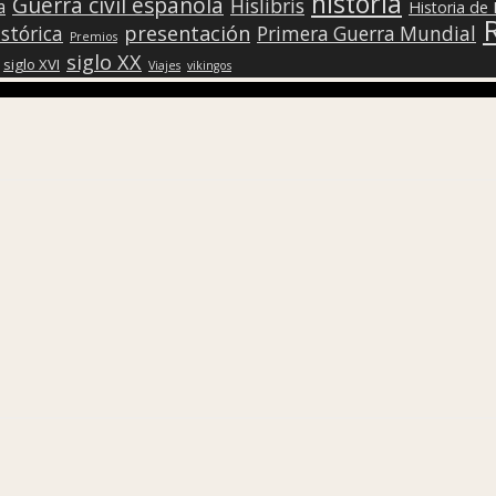
historia
Guerra civil española
Hislibris
a
Historia de
presentación
stórica
Primera Guerra Mundial
Premios
siglo XX
siglo XVI
Viajes
vikingos