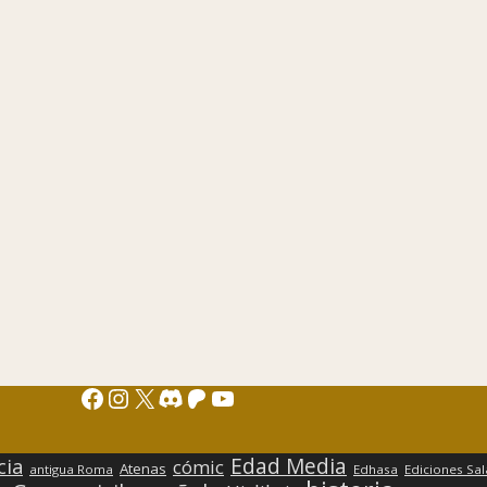
Facebook
Instagram
X
Discord
Patreon
YouTube
Edad Media
cia
cómic
Atenas
antigua Roma
Edhasa
Ediciones Sa