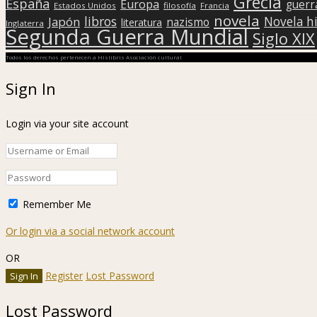
Grecia
España
Europa
guerr
Estados Unidos
filosofía
Francia
novela
libros
Japón
Novela hi
nazismo
literatura
Inglaterra
Segunda Guerra Mundial
Siglo XIX
Todos los derechos pertenecen a Hislibris Asociación cultural
Sign In
Login via your site account
Remember Me
Or login via a social network account
OR
Register
Lost Password
Lost Password