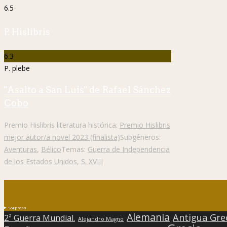
6.5
P. Hislibris
6.3
P. plebe
"Asalto a San Luis" de Rafael Sánchez
Cobo
Premio Hislibris literatura histórica:
Premio Hislibris
mejor autor/a novel 2023 (finalista)
Subgéneros:
Aventuras
,
Bélico
Temas:
Guerra de Independencia
de los Estados Unidos
,
S. XVIII
Sorpresa
Alemania
Antigua Gre
2ª Guerra Mundial.
Alejandro Magno