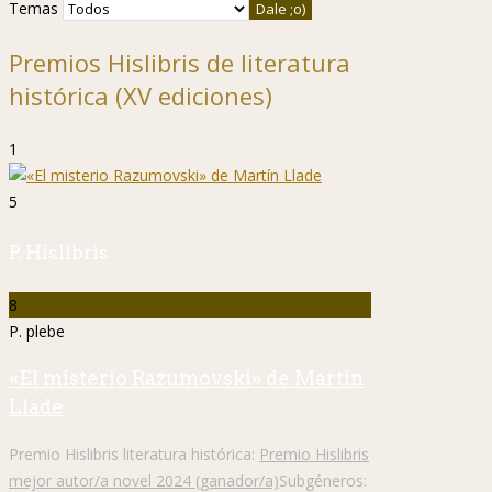
Temas
Premios Hislibris de literatura
histórica (XV ediciones)
1
5
P. Hislibris
8
P. plebe
«El misterio Razumovski» de Martín
Llade
Premio Hislibris literatura histórica:
Premio Hislibris
mejor autor/a novel 2024 (ganador/a)
Subgéneros: