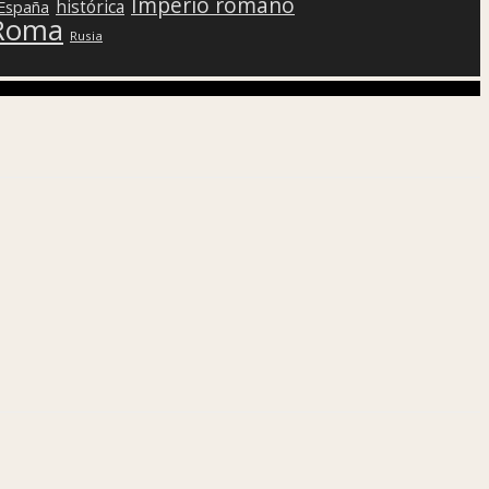
Imperio romano
histórica
 España
Roma
Rusia