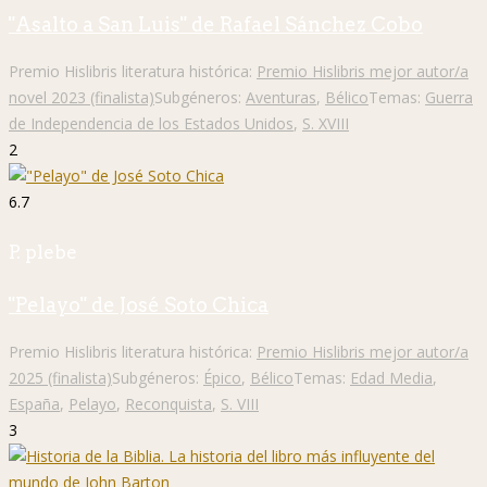
"Asalto a San Luis" de Rafael Sánchez Cobo
Premio Hislibris literatura histórica:
Premio Hislibris mejor autor/a
novel 2023 (finalista)
Subgéneros:
Aventuras
,
Bélico
Temas:
Guerra
de Independencia de los Estados Unidos
,
S. XVIII
2
6.7
P. plebe
"Pelayo" de José Soto Chica
Premio Hislibris literatura histórica:
Premio Hislibris mejor autor/a
2025 (finalista)
Subgéneros:
Épico
,
Bélico
Temas:
Edad Media
,
España
,
Pelayo
,
Reconquista
,
S. VIII
3