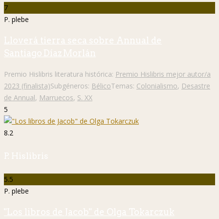
7
P. plebe
Lloverá tierra seca sobre Annual de
Santiago Díaz Morlán
Premio Hislibris literatura histórica:
Premio Hislibris mejor autor/a
2023 (finalista)
Subgéneros:
Bélico
Temas:
Colonialismo
,
Desastre
de Annual
,
Marruecos
,
S. XX
5
8.2
P. Hislibris
5.5
P. plebe
"Los libros de Jacob" de Olga Tokarczuk