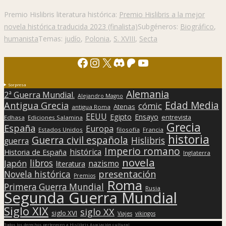
Premio Hislibris literatura histórica:
Premio Hislibris a la mejor
novela histórica traducida 2023 (finalista)
Subgéneros:
Biográfico
,
humanista
Temas:
judío
,
Polonia
,
S. XVIII
,
Secta
Facebook
Instagram
X
Discord
Patreon
YouTube
Sorpresa
Alemania
2ª Guerra Mundial.
Alejandro Magno
Edad Media
Antigua Grecia
cómic
Atenas
antigua Roma
EEUU
Egipto
Ensayo
entrevista
Edhasa
Ediciones Salamina
Grecia
España
Europa
Estados Unidos
filosofía
Francia
historia
Guerra civil española
Hislibris
guerra
Imperio romano
histórica
Historia de España
Inglaterra
novela
libros
Japón
nazismo
literatura
presentación
Novela histórica
Premios
Roma
Primera Guerra Mundial
Rusia
Segunda Guerra Mundial
Siglo XIX
siglo XX
siglo XVI
Viajes
vikingos
Todos los derechos pertenecen a Hislibris Asociación cultural