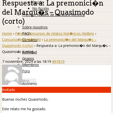
Respuesta a: La premonici�n
Ficción
No ficción
del Marqu�s – Quasimodo
Premios Hislibris de literatura histórica
(corto)
Info
Sobre nosotros
Home
›
Foros
›
Concursos de relatos hist�ricos Hislibris
›
FAQs
Concurso hislibre�o XV
›
La premonici�n del Marqu�s –
Contacto
Quasimodo (corto)
›
Respuesta a: La premonici�n del Marqu�s –
Hislibreños
Quasimodo (corto)
Actividad
Grupos
7 noviembre, 2024 a las 18:19
#97619
Miembros
Foro
Anónimo
Invitado
Buenas noches Quasimodo,
Este relato me ha gustado.