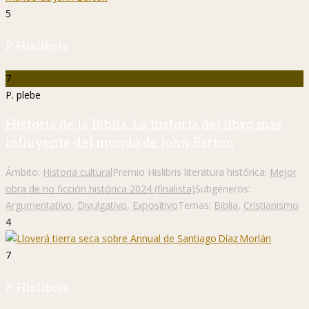
5
P. Hislibris
7
P. plebe
Historia de la Biblia. La historia del libro más
influyente del mundo de John Barton
Ámbito:
Historia cultural
Premio Hislibris literatura histórica:
Mejor
obra de no ficción histórica 2024 (finalista)
Subgéneros:
Argumentativo
,
Divulgativo
,
Expositivo
Temas:
Biblia
,
Cristianismo
4
7
P. Hislibris