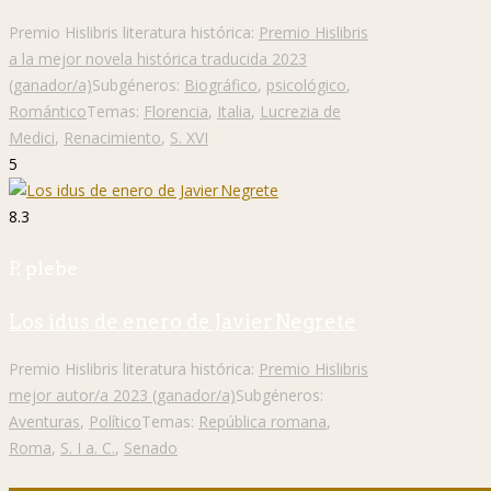
Premio Hislibris literatura histórica:
Premio Hislibris
a la mejor novela histórica traducida 2023
(ganador/a)
Subgéneros:
Biográfico
,
psicológico
,
Romántico
Temas:
Florencia
,
Italia
,
Lucrezia de
Medici
,
Renacimiento
,
S. XVI
5
8.3
P. plebe
Los idus de enero de Javier Negrete
Premio Hislibris literatura histórica:
Premio Hislibris
mejor autor/a 2023 (ganador/a)
Subgéneros:
Aventuras
,
Político
Temas:
República romana
,
Roma
,
S. I a. C.
,
Senado