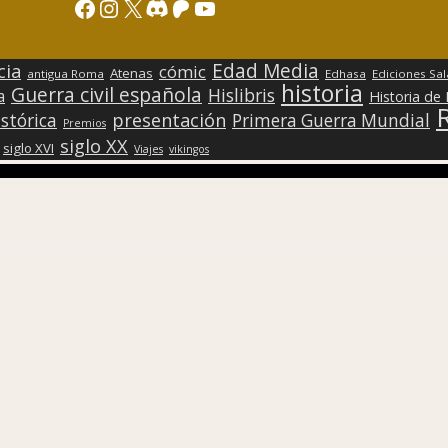
Facebook
Instagram
X
Discord
Patreon
YouTube
Edad Media
cia
cómic
Atenas
antigua Roma
Edhasa
Ediciones Sa
historia
Guerra civil española
Hislibris
a
Historia de
presentación
stórica
Primera Guerra Mundial
Premios
siglo XX
siglo XVI
Viajes
vikingos