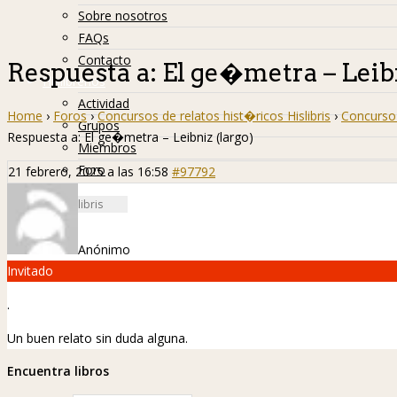
Sobre nosotros
FAQs
Contacto
Respuesta a: El ge�metra – Leibn
Hislibreños
Actividad
Home
›
Foros
›
Concursos de relatos hist�ricos Hislibris
›
Concurso 
Grupos
Respuesta a: El ge�metra – Leibniz (largo)
Miembros
Foro
21 febrero, 2025 a las 16:58
#97792
Anónimo
Invitado
.
Un buen relato sin duda alguna.
Encuentra libros