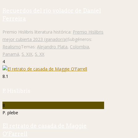
Recuerdos del río volador de Daniel
Ferreira
Premio Hislibris literatura histórica:
Premio Hislibris
mejor cubierta 2023 (ganador/a)
Subgéneros:
Realismo
Temas:
Alejandro Plata
,
Colombia
,
Panamá
,
S. XIX
,
S. XX
4
8.1
P. Hislibris
8
P. plebe
El retrato de casada de Maggie
O’Farrell