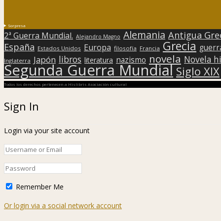
Sorpresa
Alemania
Antigua Gre
2ª Guerra Mundial.
Alejandro Magno
Grecia
España
Europa
guerr
Estados Unidos
filosofía
Francia
novela
libros
Japón
Novela hi
nazismo
literatura
Inglaterra
Segunda Guerra Mundial
Siglo XIX
Todos los derechos pertenecen a Hislibris Asociación cultural
Sign In
Login via your site account
Remember Me
Or login via a social network account