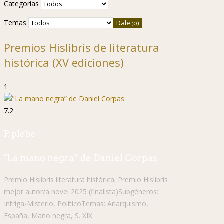
Categorías
Temas
Premios Hislibris de literatura
histórica (XV ediciones)
1
7.2
P. plebe
"La mano negra” de Daniel Corpas
Premio Hislibris literatura histórica:
Premio Hislibris
mejor autor/a novel 2025 (finalista)
Subgéneros:
Intriga-Misterio
,
Político
Temas:
Anarquismo
,
España
,
Mano negra
,
S. XIX