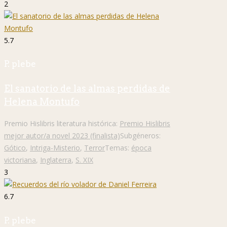
2
5.7
P. plebe
El sanatorio de las almas perdidas de
Helena Montufo
Premio Hislibris literatura histórica:
Premio Hislibris
mejor autor/a novel 2023 (finalista)
Subgéneros:
Gótico
,
Intriga-Misterio
,
Terror
Temas:
época
victoriana
,
Inglaterra
,
S. XIX
3
6.7
P. plebe