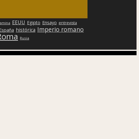
EEUU
Egipto
Ensayo
entrevista
lamina
Imperio romano
histórica
 España
Roma
Rusia