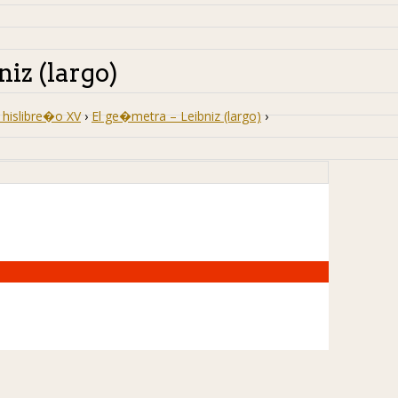
iz (largo)
hislibre�o XV
›
El ge�metra – Leibniz (largo)
›