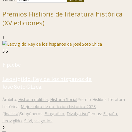
Premios Hislibris de literatura histórica
(XV ediciones)
1
5.5
P. plebe
Leovigildo. Rey de los hispanos de
José Soto Chica
Ámbito:
Historia política
,
Historia Social
Premio Hislibris literatura
histórica:
Mejor obra de no ficción histórica 2023
(finalista)
Subgéneros:
Biográfico
,
Divulgativo
Temas:
España
,
Leovigildo
,
S. VI
,
visigodos
2