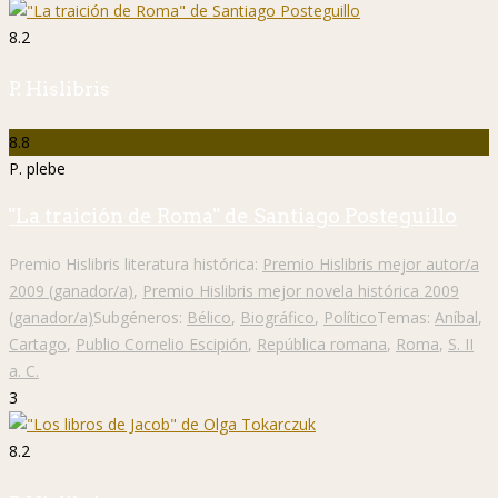
8.2
P. Hislibris
8.8
P. plebe
"La traición de Roma" de Santiago Posteguillo
Premio Hislibris literatura histórica:
Premio Hislibris mejor autor/a
2009 (ganador/a)
,
Premio Hislibris mejor novela histórica 2009
(ganador/a)
Subgéneros:
Bélico
,
Biográfico
,
Político
Temas:
Aníbal
,
Cartago
,
Publio Cornelio Escipión
,
República romana
,
Roma
,
S. II
a. C.
3
8.2