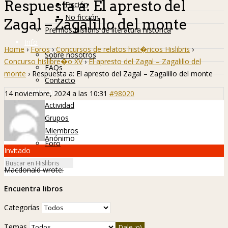
Respuesta a: El apresto del
Ficción
No ficción
Zagal – Zagalillo del monte
Premios Hislibris de literatura histórica
Info
Home
›
Foros
›
Concursos de relatos hist�ricos Hislibris
›
Sobre nosotros
Concurso hislibre�o XV
›
El apresto del Zagal – Zagalillo del
FAQs
monte
›
Respuesta a: El apresto del Zagal – Zagalillo del monte
Contacto
Hislibreños
14 noviembre, 2024 a las 10:31
#98020
Actividad
Grupos
Miembros
Anónimo
Foro
Invitado
Macdonald wrote:
Encuentra libros
Categorías
Temas