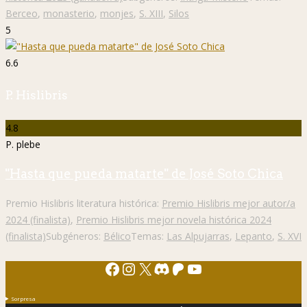
Berceo
,
monasterio
,
monjes
,
S. XIII
,
Silos
5
6.6
P. Hislibris
4.8
P. plebe
"Hasta que pueda matarte" de José Soto Chica
Premio Hislibris literatura histórica:
Premio Hislibris mejor autor/a
2024 (finalista)
,
Premio Hislibris mejor novela histórica 2024
(finalista)
Subgéneros:
Bélico
Temas:
Las Alpujarras
,
Lepanto
,
S. XVI
Facebook
Instagram
X
Discord
Patreon
YouTube
Sorpresa