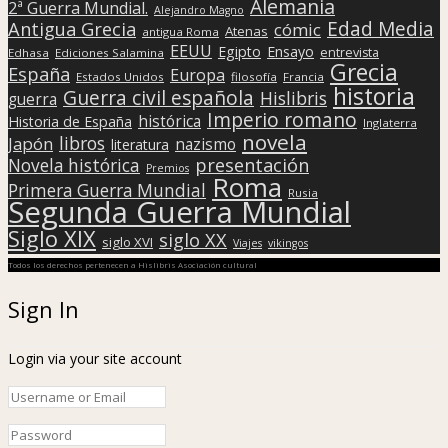
Alemania
2ª Guerra Mundial.
Alejandro Magno
Edad Media
Antigua Grecia
cómic
Atenas
antigua Roma
EEUU
Egipto
Ensayo
entrevista
Edhasa
Ediciones Salamina
Grecia
España
Europa
Estados Unidos
filosofía
Francia
historia
Guerra civil española
Hislibris
guerra
Imperio romano
histórica
Historia de España
Inglaterra
novela
libros
Japón
nazismo
literatura
presentación
Novela histórica
Premios
Roma
Primera Guerra Mundial
Rusia
Segunda Guerra Mundial
Siglo XIX
siglo XX
siglo XVI
Viajes
vikingos
Todos los derechos pertenecen a Hislibris Asociación cultural
Sign In
Login via your site account