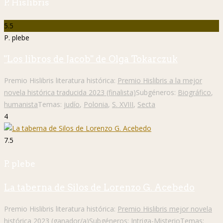
P. Hislibris
5.5
P. plebe
"Los libros de Jacob" de Olga Tokarczuk
Premio Hislibris literatura histórica:
Premio Hislibris a la mejor
novela histórica traducida 2023 (finalista)
Subgéneros:
Biográfico
,
humanista
Temas:
judío
,
Polonia
,
S. XVIII
,
Secta
4
7.5
P. plebe
La taberna de Silos de Lorenzo G. Acebedo
Premio Hislibris literatura histórica:
Premio Hislibris mejor novela
histórica 2023 (ganador/a)
Subgéneros:
Intriga-Misterio
Temas: