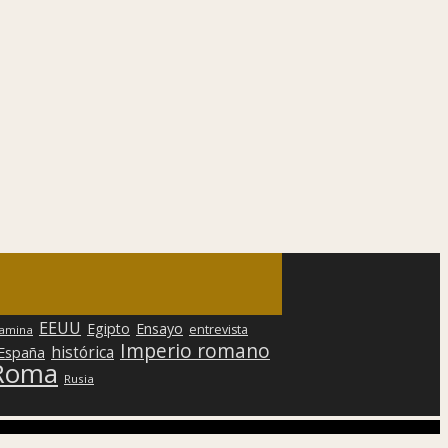
EEUU
Egipto
Ensayo
entrevista
lamina
Imperio romano
histórica
 España
Roma
Rusia