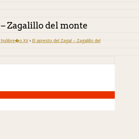
 – Zagalillo del monte
hislibre�o XV
›
El apresto del Zagal – Zagalillo del