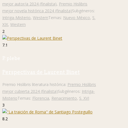
mejor autor/a 2024 (finalista)
,
Premio Hislibris
mejor novela histórica 2024 (finalista)
Subgéneros:
Intriga-Misterio
,
Western
Temas:
Nuevo México
,
S.
XIX
,
Western
2
7.1
P. plebe
Perspectivas de Laurent Binet
Premio Hislibris literatura histórica:
Premio Hislibris
mejor cubierta 2024 (finalista)
Subgéneros:
Intriga-
Misterio
Temas:
Florencia
,
Renacimiento
,
S. XVI
3
8.2