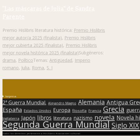
"Las máscaras de Julia" de Sandra
Parente
Premio Hislibris literatura histórica:
Premio Hislibris
mejor autor/a 2025 (finalista)
,
Premio Hislibris
mejor cubierta 2025 (finalista)
,
Premio Hislibris
mejor novela histórica 2025 (finalista)
Subgéneros:
drama
,
Político
Temas:
Antigüedad
,
Imperio
romano
,
Julia
,
Roma
,
S. I
Sorpresa
Alemania
Antigua Gre
2ª Guerra Mundial.
Alejandro Magno
Grecia
España
Europa
guerr
Estados Unidos
filosofía
Francia
novela
libros
Japón
Novela hi
nazismo
literatura
Inglaterra
Segunda Guerra Mundial
Siglo XIX
Todos los derechos pertenecen a Hislibris Asociación cultural