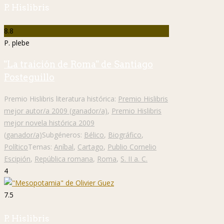
P. Hislibris
8.8
P. plebe
"La traición de Roma" de Santiago
Posteguillo
Premio Hislibris literatura histórica:
Premio Hislibris
mejor autor/a 2009 (ganador/a)
,
Premio Hislibris
mejor novela histórica 2009
(ganador/a)
Subgéneros:
Bélico
,
Biográfico
,
Político
Temas:
Aníbal
,
Cartago
,
Publio Cornelio
Escipión
,
República romana
,
Roma
,
S. II a. C.
4
7.5
P. Hislibris