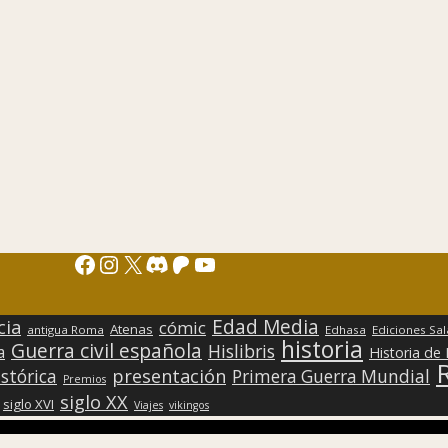
Facebook
Instagram
X
Discord
Patreon
YouTube
Edad Media
cia
cómic
Atenas
antigua Roma
Edhasa
Ediciones Sa
historia
Guerra civil española
Hislibris
a
Historia de
presentación
stórica
Primera Guerra Mundial
Premios
siglo XX
siglo XVI
Viajes
vikingos