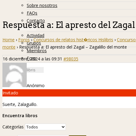
Sobre nosotros
FAQs
Contacto
Respuesta a: El apresto del Zagal
Hislibreños
Actividad
Home
›
Foros
›
Concursos de relatos hist�ricos Hislibris
›
Concurso 
Grupos
monte
›
Respuesta a: El apresto del Zagal – Zagalillo del monte
Miembros
Foro
16 diciembre, 2024 a las 09:31
#98035
Anónimo
Invitado
Suerte, Zalaguillo.
Encuentra libros
Categorías