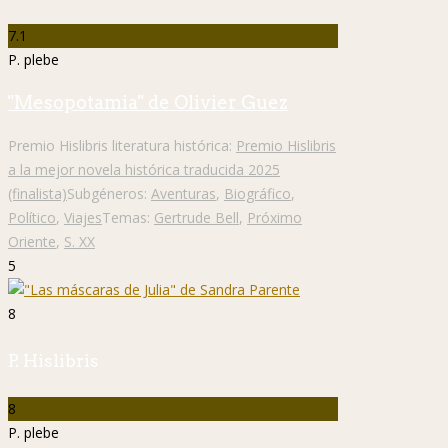
7.1
P. plebe
"Mesopotamia" de Olivier Guez
Premio Hislibris literatura histórica:
Premio Hislibris
a la mejor novela histórica traducida 2025
(finalista)
Subgéneros:
Aventuras
,
Biográfico
,
Político
,
Viajes
Temas:
Gertrude Bell
,
Próximo
Oriente
,
S. XX
5
8
P. Hislibris
8
P. plebe