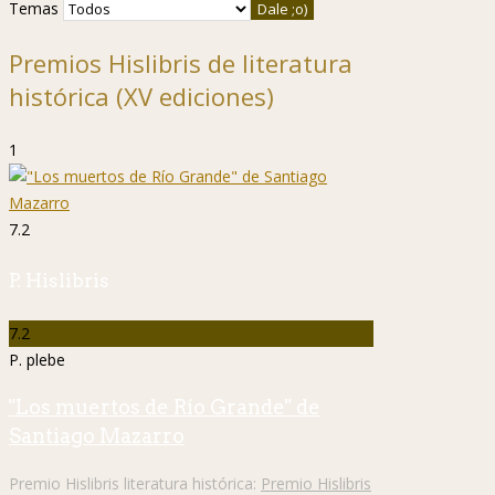
Temas
Premios Hislibris de literatura
histórica (XV ediciones)
1
7.2
P. Hislibris
7.2
P. plebe
"Los muertos de Río Grande" de
Santiago Mazarro
Premio Hislibris literatura histórica:
Premio Hislibris