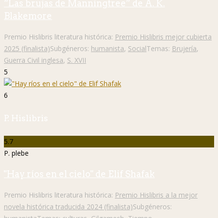
“Las brujas de Manningtree” de A. K.
Blakemore
Premio Hislibris literatura histórica:
Premio Hislibris mejor cubierta
2025 (finalista)
Subgéneros:
humanista
,
Social
Temas:
Brujería
,
Guerra Civil inglesa
,
S. XVII
5
6
P. Hislibris
5.7
P. plebe
"Hay ríos en el cielo" de Elif Shafak
Premio Hislibris literatura histórica:
Premio Hislibris a la mejor
novela histórica traducida 2024 (finalista)
Subgéneros: