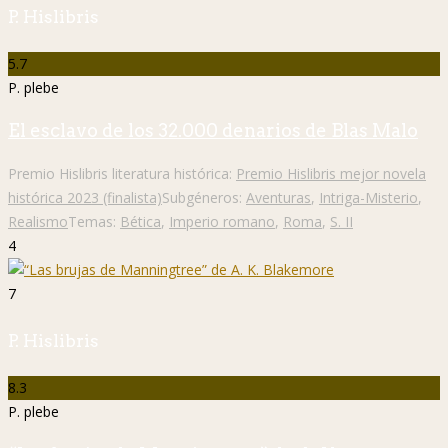
P. Hislibris
5.7
P. plebe
El esclavo de los 32.000 denarios de Blas Malo
Premio Hislibris literatura histórica:
Premio Hislibris mejor novela
histórica 2023 (finalista)
Subgéneros:
Aventuras
,
Intriga-Misterio
,
Realismo
Temas:
Bética
,
Imperio romano
,
Roma
,
S. II
4
7
P. Hislibris
8.3
P. plebe