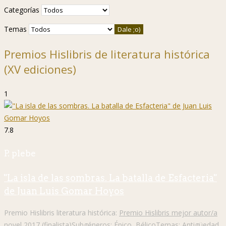
Categorías
Temas
Premios Hislibris de literatura histórica
(XV ediciones)
1
7.8
P. plebe
"La isla de las sombras. La batalla de Esfacteria"
de Juan Luis Gomar Hoyos
Premio Hislibris literatura histórica:
Premio Hislibris mejor autor/a
novel 2017 (finalista)
Subgéneros:
Épico
,
Bélico
Temas:
Antigüedad
,