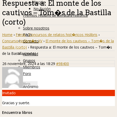
Respuesta a: El monte de los
Ficción
No ficción
cautivos – Tom�s de la Bastilla
Premios Hislibris de literatura histórica
(corto)
Info
Sobre nosotros
Home
›
Foros
›
Concursos de relatos hist�ricos Hislibris
›
FAQs
Concurso hislibre�o XV
›
El monte de los cautivos – Tom�s de la
Contacto
Bastilla (corto)
›
Respuesta a: El monte de los cautivos – Tom�s
Hislibreños
de la Bastilla (corto)
Actividad
Grupos
26 noviembre, 2024 a las 18:29
#98400
Miembros
Foro
Anónimo
Invitado
Gracias y suerte.
Encuentra libros