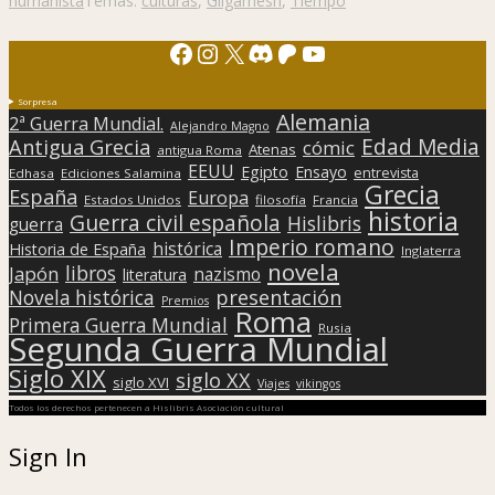
humanista
Temas:
culturas
,
Gilgamesh
,
Tiempo
Facebook
Instagram
X
Discord
Patreon
YouTube
Sorpresa
Alemania
2ª Guerra Mundial.
Alejandro Magno
Edad Media
Antigua Grecia
cómic
Atenas
antigua Roma
EEUU
Egipto
Ensayo
entrevista
Edhasa
Ediciones Salamina
Grecia
España
Europa
Estados Unidos
filosofía
Francia
historia
Guerra civil española
Hislibris
guerra
Imperio romano
histórica
Historia de España
Inglaterra
novela
libros
Japón
nazismo
literatura
presentación
Novela histórica
Premios
Roma
Primera Guerra Mundial
Rusia
Segunda Guerra Mundial
Siglo XIX
siglo XX
siglo XVI
Viajes
vikingos
Todos los derechos pertenecen a Hislibris Asociación cultural
Sign In