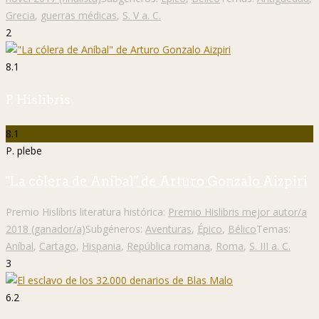
Grecia
,
guerras médicas
,
S. V a. C.
2
8.1
P. Hislibris
8.1
P. plebe
"La cólera de Aníbal" de Arturo Gonzalo Aizpiri
Premio Hislibris literatura histórica:
Premio Hislibris mejor autor/a
2018 (ganador/a)
Subgéneros:
Aventuras
,
Épico
,
Bélico
Temas:
Aníbal
,
Cartago
,
Hispania
,
República romana
,
Roma
,
S. III a. C.
3
6.2