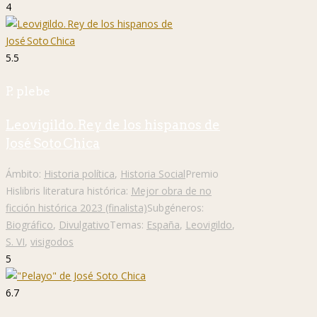
4
5.5
P. plebe
Leovigildo. Rey de los hispanos de
José Soto Chica
Ámbito:
Historia política
,
Historia Social
Premio
Hislibris literatura histórica:
Mejor obra de no
ficción histórica 2023 (finalista)
Subgéneros:
Biográfico
,
Divulgativo
Temas:
España
,
Leovigildo
,
S. VI
,
visigodos
5
6.7