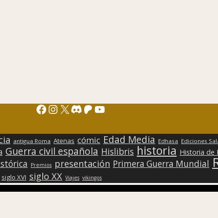
Facebook
Instagram
X
Discord
Patreon
YouTube
Edad Media
cia
cómic
Atenas
antigua Roma
Edhasa
Ediciones Sa
historia
Guerra civil española
Hislibris
a
Historia de
presentación
stórica
Primera Guerra Mundial
Premios
siglo XX
siglo XVI
Viajes
vikingos