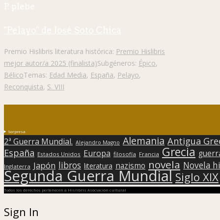
P. plebe
"Pelayo" de José Soto Chica
Premio Hislibris literatura histórica:
Premio Hislibris
mejor autor/a 2025 (finalista)
Subgéneros:
Épico
,
Bélico
Temas:
Edad Media
,
España
,
Pelayo
,
Reconquista
,
S. VIII
Sorpresa
Alemania
Antigua Gre
2ª Guerra Mundial.
Alejandro Magno
Grecia
España
Europa
guerr
Estados Unidos
filosofía
Francia
novela
libros
Japón
Novela hi
nazismo
literatura
Inglaterra
Segunda Guerra Mundial
Siglo XIX
Todos los derechos pertenecen a Hislibris Asociación cultural
Sign In