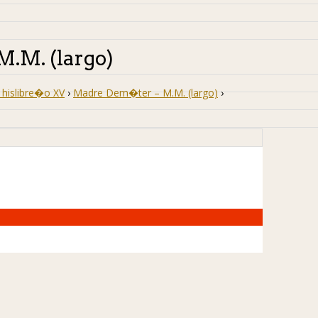
.M. (largo)
hislibre�o XV
›
Madre Dem�ter – M.M. (largo)
›