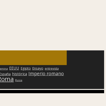
EEUU
Egipto
Ensayo
entrevista
lamina
Imperio romano
histórica
 España
Roma
Rusia