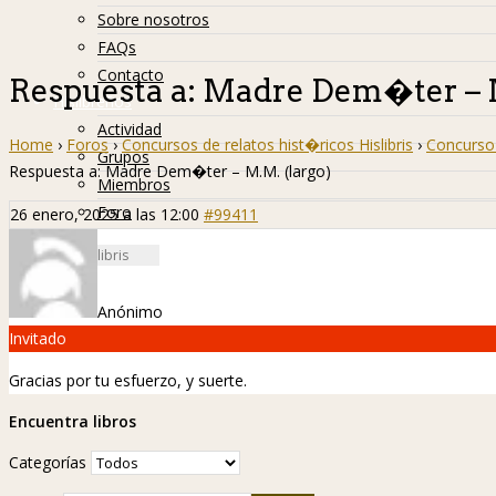
Sobre nosotros
FAQs
Contacto
Respuesta a: Madre Dem�ter – M
Hislibreños
Actividad
Home
›
Foros
›
Concursos de relatos hist�ricos Hislibris
›
Concurso 
Grupos
Respuesta a: Madre Dem�ter – M.M. (largo)
Miembros
Foro
26 enero, 2025 a las 12:00
#99411
Anónimo
Invitado
Gracias por tu esfuerzo, y suerte.
Encuentra libros
Categorías