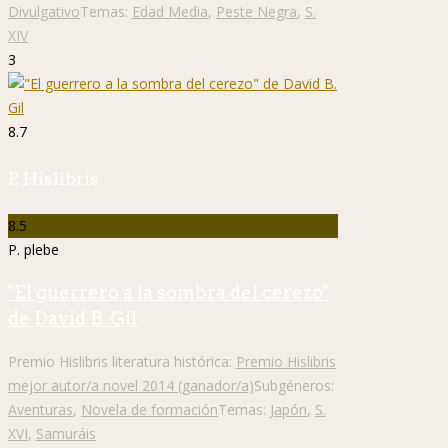
Divulgativo
Temas:
Edad Media
,
Peste Negra
,
S.
XIV
3
8.7
P. Hislibris
8.5
P. plebe
"El guerrero a la sombra del cerezo"
de David B. Gil
Premio Hislibris literatura histórica:
Premio Hislibris
mejor autor/a novel 2014 (ganador/a)
Subgéneros:
Aventuras
,
Novela de formación
Temas:
Japón
,
S.
XVI
,
Samuráis