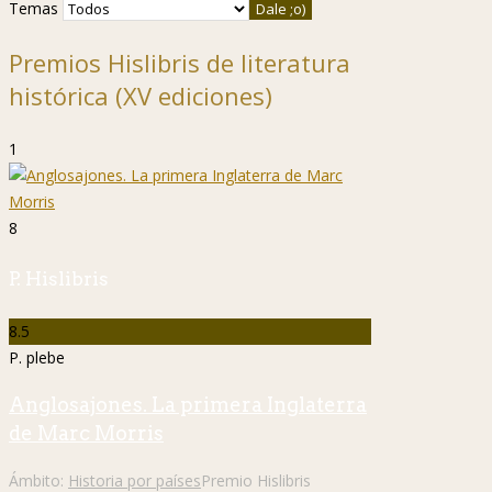
Temas
Premios Hislibris de literatura
histórica (XV ediciones)
1
8
P. Hislibris
8.5
P. plebe
Anglosajones. La primera Inglaterra
de Marc Morris
Ámbito:
Historia por países
Premio Hislibris