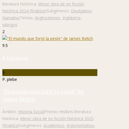
literatura histórica:
Mejor obra de no ficción
histórica 2024 (finalista)
Subgéneros:
Divulgativo
,
Narrativo
Temas:
Anglosajones
,
Inglaterra
,
vikingos
2
9.5
P. Hislibris
9
P. plebe
"El mundo que forjó la peste" de
James Belich
Ámbito:
Historia Social
Premio Hislibris literatura
histórica:
Mejor obra de no ficción histórica 2025
(finalista)
Subgéneros:
Académico
,
Argumentativo
,