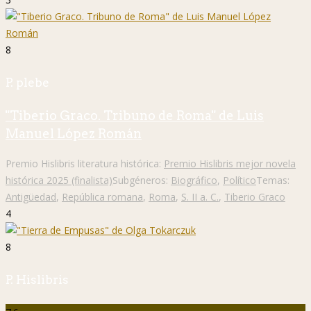
8
P. plebe
"Tiberio Graco. Tribuno de Roma" de Luis
Manuel López Román
Premio Hislibris literatura histórica:
Premio Hislibris mejor novela
histórica 2025 (finalista)
Subgéneros:
Biográfico
,
Político
Temas:
Antigüedad
,
República romana
,
Roma
,
S. II a. C.
,
Tiberio Graco
4
8
P. Hislibris