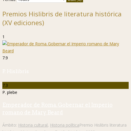
Premios Hislibris de literatura histórica
(XV ediciones)
1
7.9
P. Hislibris
7.3
P. plebe
Emperador de Roma. Gobernar el Imperio
romano de Mary Beard
Ámbito:
Historia cultural
,
Historia política
Premio Hislibris literatura