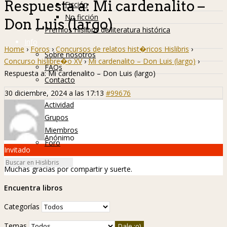
Respuesta a: Mi cardenalito –
Ficción
No ficción
Don Luis (largo)
Premios Hislibris de literatura histórica
Info
Home
›
Foros
›
Concursos de relatos hist�ricos Hislibris
›
Sobre nosotros
Concurso hislibre�o XV
›
Mi cardenalito – Don Luis (largo)
›
FAQs
Respuesta a: Mi cardenalito – Don Luis (largo)
Contacto
Hislibreños
30 diciembre, 2024 a las 17:13
#99676
Actividad
Grupos
Miembros
Anónimo
Foro
Invitado
Muchas gracias por compartir y suerte.
Encuentra libros
Categorías
Temas