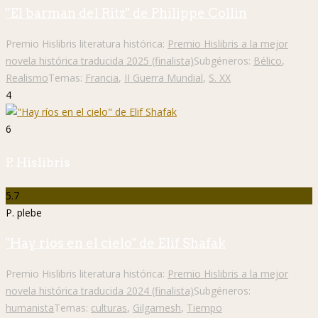
"El barman del Ritz" de Philippe Collin
Premio Hislibris literatura histórica:
Premio Hislibris a la mejor
novela histórica traducida 2025 (finalista)
Subgéneros:
Bélico
,
Realismo
Temas:
Francia
,
II Guerra Mundial
,
S. XX
4
6
P. Hislibris
5.7
P. plebe
"Hay ríos en el cielo" de Elif Shafak
Premio Hislibris literatura histórica:
Premio Hislibris a la mejor
novela histórica traducida 2024 (finalista)
Subgéneros:
humanista
Temas:
culturas
,
Gilgamesh
,
Tiempo