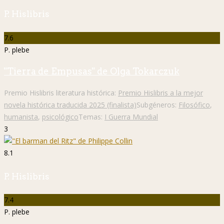
P. Hislibris
7.6
P. plebe
"Tierra de Empusas" de Olga Tokarczuk
Premio Hislibris literatura histórica:
Premio Hislibris a la mejor
novela histórica traducida 2025 (finalista)
Subgéneros:
Filosófico
,
humanista
,
psicológico
Temas:
I Guerra Mundial
3
8.1
P. Hislibris
7.4
P. plebe