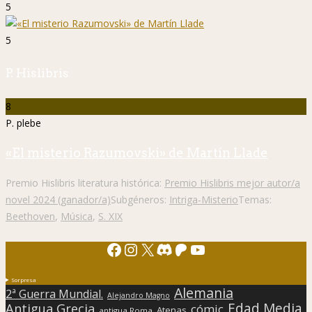
5
5
P. Hislibris
8
P. plebe
«El misterio Razumovski» de Martín Llade
Premio Hislibris literatura histórica:
Premio Hislibris mejor autor/a
novel 2024 (ganador/a)
Subgéneros:
Intriga-Misterio
Temas:
Beethoven
,
Música
,
S. XIX
Facebook
Instagram
X
Discord
Patreon
YouTube
Sorpresa
Alemania
2ª Guerra Mundial.
Alejandro Magno
Edad Media
Antigua Grecia
cómic
Atenas
antigua Roma