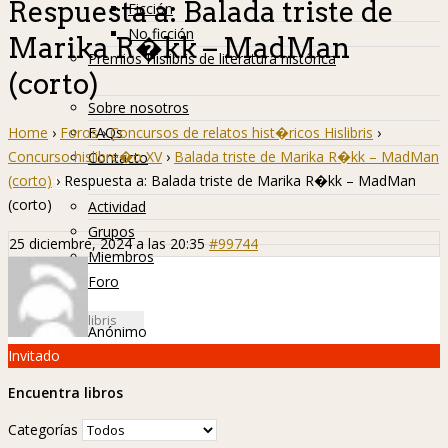
Respuesta a: Balada triste de
Ficción
No ficción
Marika R�kk – MadMan
Premios Hislibris de literatura histórica
(corto)
Info
Sobre nosotros
Home
›
Foros
›
Concursos de relatos hist�ricos Hislibris
›
FAQs
Concurso hislibre�o XV
›
Balada triste de Marika R�kk – MadMan
Contacto
(corto)
›
Respuesta a: Balada triste de Marika R�kk – MadMan
Hislibreños
(corto)
Actividad
Grupos
25 diciembre, 2024 a las 20:35
#99744
Miembros
Foro
Anónimo
Invitado
Encuentra libros
Categorías