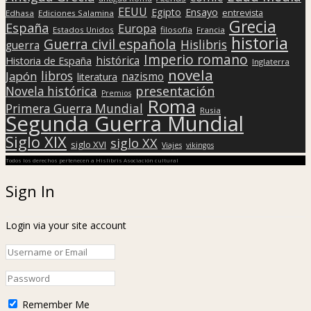
EEUU
Egipto
Ensayo
entrevista
Edhasa
Ediciones Salamina
Grecia
España
Europa
Estados Unidos
filosofía
Francia
historia
Guerra civil española
Hislibris
guerra
Imperio romano
histórica
Historia de España
Inglaterra
novela
libros
Japón
nazismo
literatura
presentación
Novela histórica
Premios
Roma
Primera Guerra Mundial
Rusia
Segunda Guerra Mundial
Siglo XIX
siglo XX
siglo XVI
Viajes
vikingos
Todos los derechos pertenecen a Hislibris Asociación cultural
Sign In
Login via your site account
Remember Me