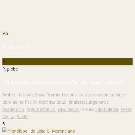
9.5
P. Hislibris
9
P. plebe
"El mundo que forjó la peste" de James Belich
Ámbito:
Historia Social
Premio Hislibris literatura histórica:
Mejor
obra de no ficción histórica 2025 (finalista)
Subgéneros:
Académico
,
Argumentativo
,
Divulgativo
Temas:
Edad Media
,
Peste
Negra
,
S. XIV
5