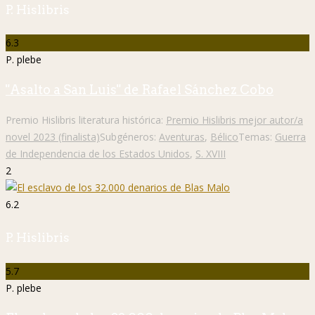
P. Hislibris
6.3
P. plebe
"Asalto a San Luis" de Rafael Sánchez Cobo
Premio Hislibris literatura histórica:
Premio Hislibris mejor autor/a
novel 2023 (finalista)
Subgéneros:
Aventuras
,
Bélico
Temas:
Guerra
de Independencia de los Estados Unidos
,
S. XVIII
2
6.2
P. Hislibris
5.7
P. plebe