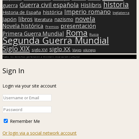
historia
Guerra civil española
Hislibris
guerra
Imperio romano
histórica
Historia de España
Inglaterra
novela
libros
Japón
nazismo
literatura
presentación
Novela histórica
Premios
Roma
Primera Guerra Mundial
Rusia
Segunda Guerra Mundial
Siglo XIX
siglo XX
siglo XVI
Viajes
vikingos
Todos los derechos pertenecen a Hislibris Asociación cultural
Sign In
Login via your site account
Remember Me
Or login via a social network account