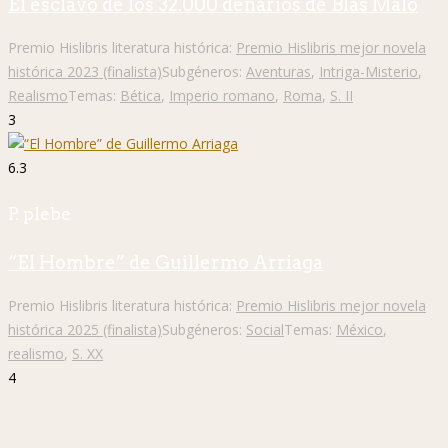
El esclavo de los 32.000 denarios de Blas Malo
Premio Hislibris literatura histórica:
Premio Hislibris mejor novela
histórica 2023 (finalista)
Subgéneros:
Aventuras
,
Intriga-Misterio
,
Realismo
Temas:
Bética
,
Imperio romano
,
Roma
,
S. II
3
6.3
P. plebe
“El Hombre” de Guillermo Arriaga
Premio Hislibris literatura histórica:
Premio Hislibris mejor novela
histórica 2025 (finalista)
Subgéneros:
Social
Temas:
México
,
realismo
,
S. XX
4