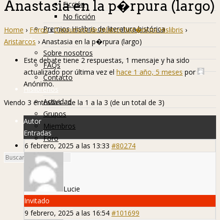
Anastasia en la p�rpura (largo)
Ficción
No ficción
Premios Hislibris de literatura histórica
Home
›
Foros
›
Concursos de relatos hist�ricos Hislibris
›
Info
Aristarcos
›
Anastasia en la p�rpura (largo)
Sobre nosotros
Este debate tiene 2 respuestas, 1 mensaje y ha sido
FAQs
actualizado por última vez el
hace 1 año, 5 meses
por
Contacto
Anónimo
.
Hislibreños
Actividad
Viendo 3 entradas - de la 1 a la 3 (de un total de 3)
Grupos
Autor
Miembros
Entradas
Foro
6 febrero, 2025 a las 13:33
#80274
Lucie
Invitado
9 febrero, 2025 a las 16:54
#101699