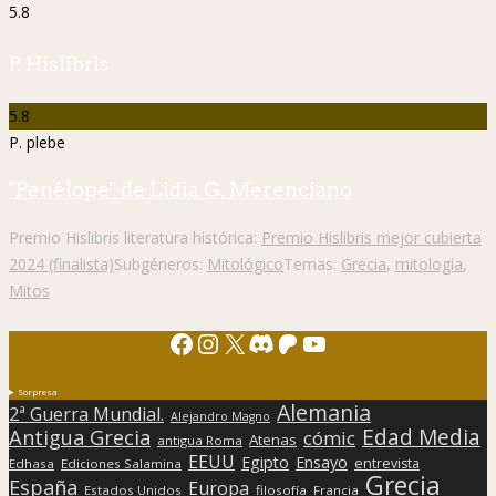
5.8
P. Hislibris
5.8
P. plebe
"Penélope" de Lidia G. Merenciano
Premio Hislibris literatura histórica:
Premio Hislibris mejor cubierta
2024 (finalista)
Subgéneros:
Mitológico
Temas:
Grecia
,
mitología
,
Mitos
Facebook
Instagram
X
Discord
Patreon
YouTube
Sorpresa
Alemania
2ª Guerra Mundial.
Alejandro Magno
Edad Media
Antigua Grecia
cómic
Atenas
antigua Roma
EEUU
Egipto
Ensayo
entrevista
Edhasa
Ediciones Salamina
Grecia
España
Europa
Estados Unidos
filosofía
Francia