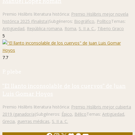
Manuel López Román
Premio Hislibris literatura histórica:
Premio Hislibris mejor novela
histórica 2025 (finalista)
Subgéneros:
Biográfico
,
Político
Temas:
Antigüedad
,
República romana
,
Roma
,
S. II a. C.
,
Tiberio Graco
5
7.7
P. plebe
"El llanto inconsolable de los cuervos" de Juan
Luis Gomar Hoyos
Premio Hislibris literatura histórica:
Premio Hislibris mejor cubierta
2019 (ganador/a)
Subgéneros:
Épico
,
Bélico
Temas:
Antigüedad
,
Grecia
,
guerras médicas
,
S. II a. C.