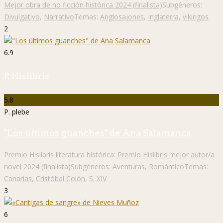
Mejor obra de no ficción histórica 2024 (finalista)
Subgéneros:
Divulgativo
,
Narrativo
Temas:
Anglosajones
,
Inglaterra
,
vikingos
2
6.9
P. Hislibris
5.8
P. plebe
"Los últimos guanches" de Ana Salamanca
Premio Hislibris literatura histórica:
Premio Hislibris mejor autor/a
novel 2024 (finalista)
Subgéneros:
Aventuras
,
Romántico
Temas:
Canarias
,
Cristóbal Colón
,
S. XIV
3
6