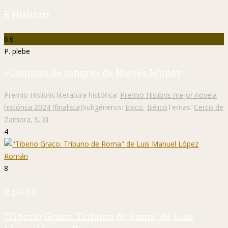
P. Hislibris
6.6
P. plebe
«Cantigas de sangre» de Nieves Muñoz
Premio Hislibris literatura histórica:
Premio Hislibris mejor novela
histórica 2024 (finalista)
Subgéneros:
Épico
,
Bélico
Temas:
Cerco de
Zamora
,
S. XI
4
8
P. plebe
"Tiberio Graco. Tribuno de Roma" de Luis