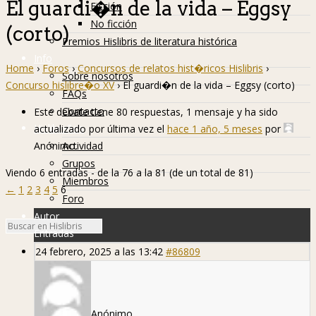
El guardi�n de la vida – Eggsy
Ficción
No ficción
(corto)
Premios Hislibris de literatura histórica
Info
Home
›
Foros
›
Concursos de relatos hist�ricos Hislibris
›
Sobre nosotros
Concurso hislibre�o XV
›
El guardi�n de la vida – Eggsy (corto)
FAQs
Contacto
Este debate tiene 80 respuestas, 1 mensaje y ha sido
Hislibreños
actualizado por última vez el
hace 1 año, 5 meses
por
Anónimo
.
Actividad
Grupos
Viendo 6 entradas - de la 76 a la 81 (de un total de 81)
Miembros
←
1
2
3
4
5
6
Foro
Autor
Entradas
24 febrero, 2025 a las 13:42
#86809
Anónimo