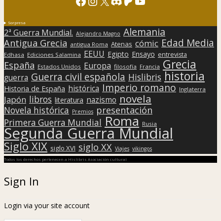
Facebook
Instagram
X
Discord
Patreon
YouTube
Sorpresa
Alemania
2ª Guerra Mundial.
Alejandro Magno
Edad Media
Antigua Grecia
cómic
Atenas
antigua Roma
EEUU
Egipto
Ensayo
entrevista
Edhasa
Ediciones Salamina
Grecia
España
Europa
Estados Unidos
filosofía
Francia
historia
Guerra civil española
Hislibris
guerra
Imperio romano
histórica
Historia de España
Inglaterra
novela
libros
Japón
nazismo
literatura
presentación
Novela histórica
Premios
Roma
Primera Guerra Mundial
Rusia
Segunda Guerra Mundial
Siglo XIX
siglo XX
siglo XVI
Viajes
vikingos
Todos los derechos pertenecen a Hislibris Asociación cultural
Sign In
Login via your site account