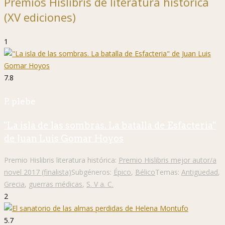
Premios Hislibris de literatura histórica
(XV ediciones)
1
7.8
P. plebe
"La isla de las sombras. La batalla de Esfacteria"
de Juan Luis Gomar Hoyos
Premio Hislibris literatura histórica:
Premio Hislibris mejor autor/a
novel 2017 (finalista)
Subgéneros:
Épico
,
Bélico
Temas:
Antigüedad
,
Grecia
,
guerras médicas
,
S. V a. C.
2
5.7