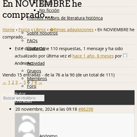
En NOVIEMBRE he
Ficción
No ficción
comprado…
Premios Hislibris de literatura histórica
Info
Home
›
Foros
›
Libros
›
�ltimas adquisiciones
›
En NOVIEMBRE he
Sobre nosotros
comprado…
FAQs
Contacto
Este debate tiene 110 respuestas, 1 mensaje y ha sido
Hislibreños
actualizado por última vez el
hace 1 año, 8 meses
por
Anónimo
.
Actividad
Grupos
Viendo 15 entradas - de la 76 a la 90 (de un total de 111)
Miembros
←
1
2
3
…
5
6
7
8
→
Foro
Autor
Entradas
20 noviembre, 2024 a las 09:18
#86298
Anónimo