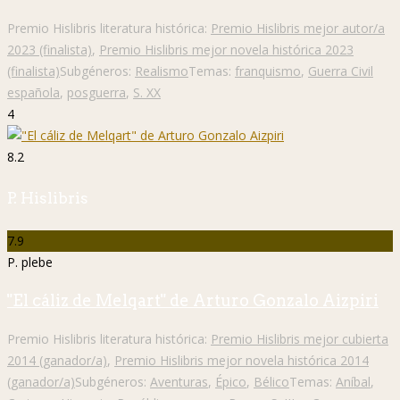
Premio Hislibris literatura histórica:
Premio Hislibris mejor autor/a
2023 (finalista)
,
Premio Hislibris mejor novela histórica 2023
(finalista)
Subgéneros:
Realismo
Temas:
franquismo
,
Guerra Civil
española
,
posguerra
,
S. XX
4
8.2
P. Hislibris
7.9
P. plebe
"El cáliz de Melqart" de Arturo Gonzalo Aizpiri
Premio Hislibris literatura histórica:
Premio Hislibris mejor cubierta
2014 (ganador/a)
,
Premio Hislibris mejor novela histórica 2014
(ganador/a)
Subgéneros:
Aventuras
,
Épico
,
Bélico
Temas:
Aníbal
,