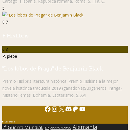
Cartago
,
Hispania
,
República romana
,
Roma
,
S. III a. C.
5
8.7
P. Hislibris
6.8
P. plebe
"Los lobos de Praga" de Benjamin Black
Premio Hislibris literatura histórica:
Premio Hislibris a la mejor
novela histórica traducida 2019 (ganador/a)
Subgéneros:
Intriga-
Misterio
Temas:
Bohemia
,
Esoterismo
,
S. XVI
Facebook
Instagram
X
Discord
Patreon
YouTube
Sorpresa
Alemania
2ª Guerra Mundial.
Alejandro Magno