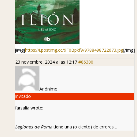
[img]
https://i.postimg.cc/9F0Bpkf9/9788498722673.jpg
[/img]
23 noviembre, 2024 a las 12:17
#86300
Anónimo
Invitado
farsalia wrote:
Legiones de Roma
tiene una (o ciento) de errores…