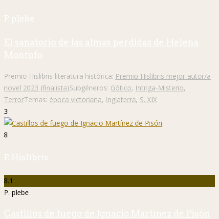
P. plebe
El sanatorio de las almas perdidas de Helena
Montufo
Premio Hislibris literatura histórica:
Premio Hislibris mejor autor/a
novel 2023 (finalista)
Subgéneros:
Gótico
,
Intriga-Misterio
,
Terror
Temas:
época victoriana
,
Inglaterra
,
S. XIX
3
8
P. Hislibris
8.1
P. plebe
Castillos de fuego de Ignacio Martínez de Pisón