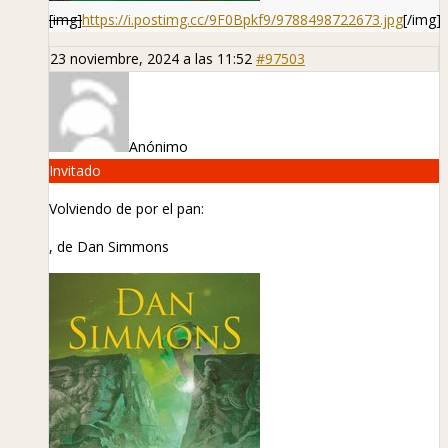
[img]
https://i.postimg.cc/9F0Bpkf9/9788498722673.jpg
[/img]
23 noviembre, 2024 a las 11:52
#97503
Anónimo
Invitado
Volviendo de por el pan:
, de Dan Simmons