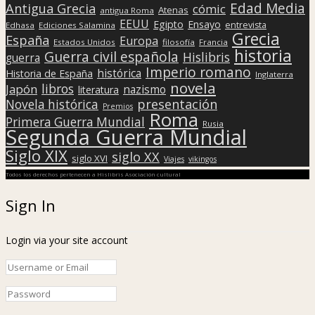
Edad Media
Antigua Grecia
cómic
Atenas
antigua Roma
EEUU
Egipto
Ensayo
entrevista
Edhasa
Ediciones Salamina
Grecia
España
Europa
Estados Unidos
filosofía
Francia
historia
Guerra civil española
Hislibris
guerra
Imperio romano
histórica
Historia de España
Inglaterra
novela
libros
Japón
nazismo
literatura
presentación
Novela histórica
Premios
Roma
Primera Guerra Mundial
Rusia
Segunda Guerra Mundial
Siglo XIX
siglo XX
siglo XVI
Viajes
vikingos
Todos los derechos pertenecen a Hislibris Asociación cultural
Sign In
Login via your site account