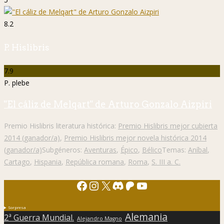
8.2
P. Hislibris
7.9
P. plebe
"El cáliz de Melqart" de Arturo Gonzalo Aizpiri
Premio Hislibris literatura histórica:
Premio Hislibris mejor cubierta
2014 (ganador/a)
,
Premio Hislibris mejor novela histórica 2014
(ganador/a)
Subgéneros:
Aventuras
,
Épico
,
Bélico
Temas:
Aníbal
,
Cartago
,
Hispania
,
República romana
,
Roma
,
S. III a. C.
Facebook
Instagram
X
Discord
Patreon
YouTube
Sorpresa
Alemania
2ª Guerra Mundial.
Alejandro Magno