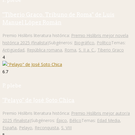
P. plebe
"Tiberio Graco. Tribuno de Roma" de Luis
Manuel López Román
Premio Hislibris literatura histórica:
Premio Hislibris mejor novela
histórica 2025 (finalista)
Subgéneros:
Biográfico
,
Político
Temas:
Antigüedad
,
República romana
,
Roma
,
S. II a. C.
,
Tiberio Graco
4
6.7
P. plebe
"Pelayo" de José Soto Chica
Premio Hislibris literatura histórica:
Premio Hislibris mejor autor/a
2025 (finalista)
Subgéneros:
Épico
,
Bélico
Temas:
Edad Media
,
España
,
Pelayo
,
Reconquista
,
S. VIII
5