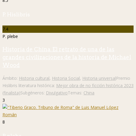
8.5
P. Hislibris
7.4
P. plebe
Historia de China. El retrato de una de las
grandes civilizaciones de la historia de Michael
Wood
Ámbito:
Historia cultural
,
Historia Social
,
Historia universal
Premio
Hislibris literatura histórica:
Mejor obra de no ficción histórica 2023
(finalista)
Subgéneros:
Divulgativo
Temas:
China
3
8