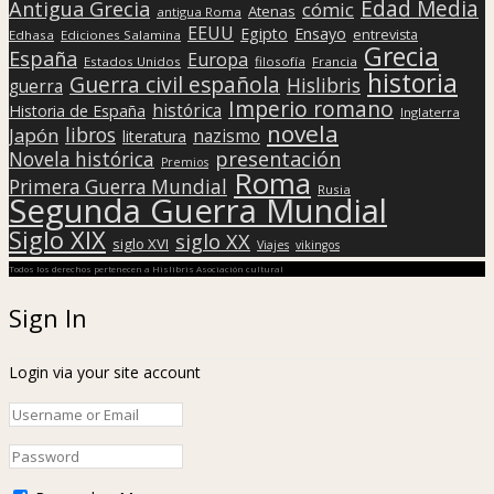
Edad Media
Antigua Grecia
cómic
Atenas
antigua Roma
EEUU
Egipto
Ensayo
entrevista
Edhasa
Ediciones Salamina
Grecia
España
Europa
Estados Unidos
filosofía
Francia
historia
Guerra civil española
Hislibris
guerra
Imperio romano
histórica
Historia de España
Inglaterra
novela
libros
Japón
nazismo
literatura
presentación
Novela histórica
Premios
Roma
Primera Guerra Mundial
Rusia
Segunda Guerra Mundial
Siglo XIX
siglo XX
siglo XVI
Viajes
vikingos
Todos los derechos pertenecen a Hislibris Asociación cultural
Sign In
Login via your site account