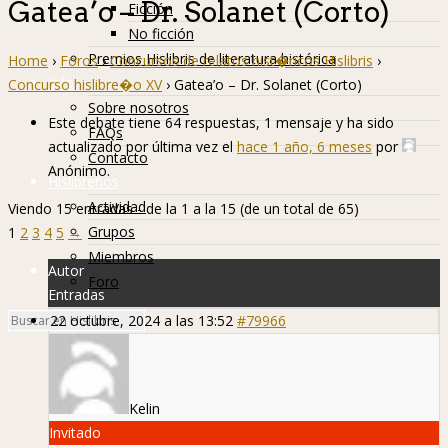
Gatea’o – Dr. Solanet (Corto)
Ficción
No ficción
Premios Hislibris de literatura histórica
Home
›
Foros
›
Concursos de relatos hist�ricos Hislibris
›
Info
Concurso hislibre�o XV
›
Gatea’o – Dr. Solanet (Corto)
Sobre nosotros
Este debate tiene 64 respuestas, 1 mensaje y ha sido
FAQs
actualizado por última vez el
hace 1 año, 6 meses
por
Contacto
Anónimo
.
Hislibreños
Actividad
Viendo 15 entradas - de la 1 a la 15 (de un total de 65)
Grupos
1
2
3
4
5
→
Miembros
Autor
Foro
Entradas
22 octubre, 2024 a las 13:52
#79966
Kelin
Invitado