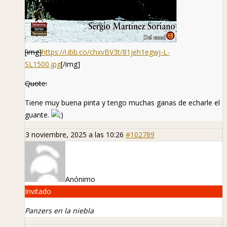
[img]
https://i.ibb.co/chxvBV3t/81jeh1egwj-L-
SL1500.jpg
[/img]
Quote:
Tiene muy buena pinta y tengo muchas ganas de echarle el
guante.
3 noviembre, 2025 a las 10:26
#102789
Anónimo
Invitado
Panzers en la niebla