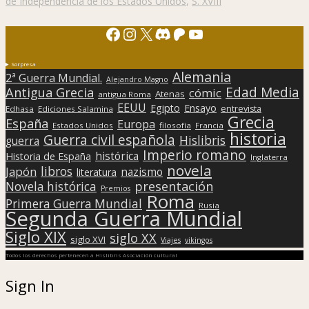
de Independencia de los Estados Unidos
,
S. XVIII
Facebook
Instagram
X
Discord
Patreon
YouTube
Sorpresa
Alemania
2ª Guerra Mundial.
Alejandro Magno
Edad Media
Antigua Grecia
cómic
Atenas
antigua Roma
EEUU
Egipto
Ensayo
entrevista
Edhasa
Ediciones Salamina
Grecia
España
Europa
Estados Unidos
filosofía
Francia
historia
Guerra civil española
Hislibris
guerra
Imperio romano
histórica
Historia de España
Inglaterra
novela
libros
Japón
nazismo
literatura
presentación
Novela histórica
Premios
Roma
Primera Guerra Mundial
Rusia
Segunda Guerra Mundial
Siglo XIX
siglo XX
siglo XVI
Viajes
vikingos
Todos los derechos pertenecen a Hislibris Asociación cultural
Sign In