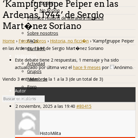
‘Kampfgruppe Peiper en las
Ficción
No ficción
Ardenas, 1944’ de Sergio
Premios Hislibris de literatura histórica
Mart�nez Soriano
Info
Sobre nosotros
Home
›
Foros
›
Libros
›
Historia, no ficci�n
›
‘Kampfgruppe Peiper
FAQs
en las Ardenas, 1944’ de Sergio Mart�nez Soriano
Contacto
Hislibreños
Este debate tiene 2 respuestas, 1 mensaje y ha sido
Actividad
actualizado por última vez el
hace 9 meses
por
Anónimo
.
Grupos
Viendo 3 entradas - de la 1 a la 3 (de un total de 3)
Miembros
Foro
Autor
Entradas
2 noviembre, 2025 a las 19:40
#80415
HistoMilita