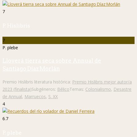
7
P. Hislibris
7
P. plebe
Lloverá tierra seca sobre Annual de
Santiago Díaz Morlán
Premio Hislibris literatura histórica:
Premio Hislibris mejor autor/a
2023 (finalista)
Subgéneros:
Bélico
Temas:
Colonialismo
,
Desastre
de Annual
,
Marruecos
,
S. XX
4
6.7
P. plebe