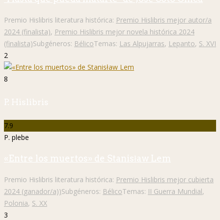
Premio Hislibris literatura histórica:
Premio Hislibris mejor autor/a
2024 (finalista)
,
Premio Hislibris mejor novela histórica 2024
(finalista)
Subgéneros:
Bélico
Temas:
Las Alpujarras
,
Lepanto
,
S. XVI
2
8
P. Hislibris
7.9
P. plebe
«Entre los muertos» de Stanisław Lem
Premio Hislibris literatura histórica:
Premio Hislibris mejor cubierta
2024 (ganador/a))
Subgéneros:
Bélico
Temas:
II Guerra Mundial
,
Polonia
,
S. XX
3