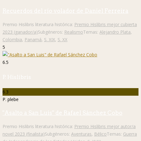
Recuerdos del río volador de Daniel Ferreira
Premio Hislibris literatura histórica:
Premio Hislibris mejor cubierta
2023 (ganador/a)
Subgéneros:
Realismo
Temas:
Alejandro Plata
,
Colombia
,
Panamá
,
S. XIX
,
S. XX
5
6.5
P. Hislibris
6.3
P. plebe
"Asalto a San Luis" de Rafael Sánchez Cobo
Premio Hislibris literatura histórica:
Premio Hislibris mejor autor/a
novel 2023 (finalista)
Subgéneros:
Aventuras
,
Bélico
Temas:
Guerra