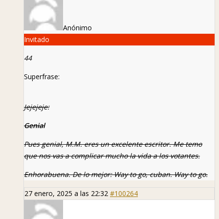
Anónimo
Invitado
44
Superfrase:
Jejejeje:
Genial
Pues genial, M.M. eres un excelente escritor. Me temo
que nos vas a complicar mucho la vida a los votantes.
Enhorabuena. De lo mejor:
Way to go, cuban. Way to go.
27 enero, 2025 a las 22:32
#100264