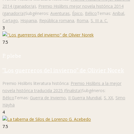
2014 (ganador/a)
,
Premio Hislibris mejor novela histórica 2014
(ganador/a)
Subgéneros:
Aventuras
,
Épico
,
Bélico
Temas:
Aníbal
,
Cartago
,
Hispania
,
República romana
,
Roma
,
S. III a. C.
3
7.5
P. plebe
"Los guerreros del invierno" de Olivier Norek
Premio Hislibris literatura histórica:
Premio Hislibris a la mejor
novela histórica traducida 2025 (finalista)
Subgéneros:
Bélico
Temas:
Guerra de Invierno
,
II Guerra Mundial
,
S. XX
,
Simo
Häyhä
4
7.5