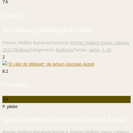
7.6
P. plebe
El relámpago de Hayashi Fumiko
Premio Hislibris literatura histórica:
Premio Hislibris mejor cubierta
2023 (finalista)
Subgéneros:
Realismo
Temas:
Japón
,
S. XX
2
8.2
P. Hislibris
7.9
P. plebe
"El cáliz de Melqart" de Arturo Gonzalo Aizpiri
Premio Hislibris literatura histórica:
Premio Hislibris mejor cubierta