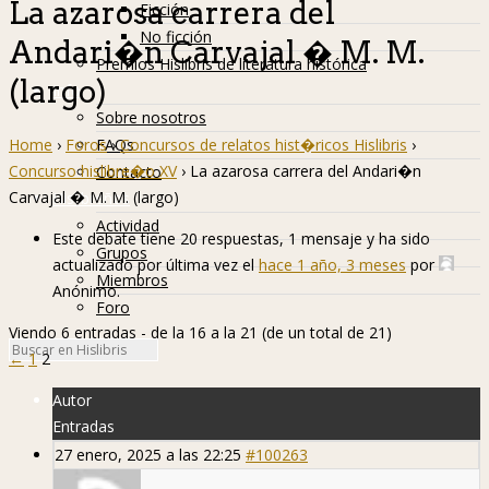
La azarosa carrera del
Ficción
No ficción
Andari�n Carvajal � M. M.
Premios Hislibris de literatura histórica
(largo)
Info
Sobre nosotros
Home
›
Foros
›
Concursos de relatos hist�ricos Hislibris
›
FAQs
Concurso hislibre�o XV
›
La azarosa carrera del Andari�n
Contacto
Carvajal � M. M. (largo)
Hislibreños
Actividad
Este debate tiene 20 respuestas, 1 mensaje y ha sido
Grupos
actualizado por última vez el
hace 1 año, 3 meses
por
Miembros
Anónimo
.
Foro
Viendo 6 entradas - de la 16 a la 21 (de un total de 21)
←
1
2
Autor
Entradas
27 enero, 2025 a las 22:25
#100263