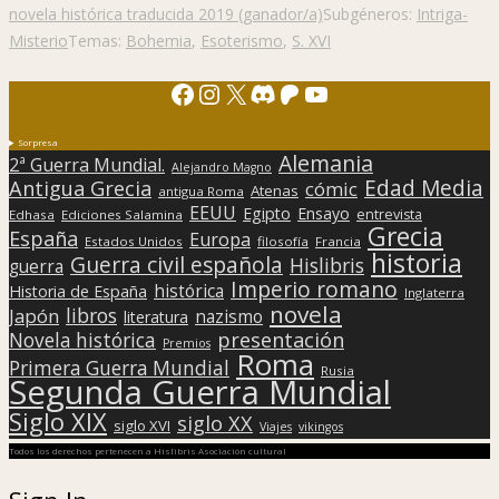
novela histórica traducida 2019 (ganador/a)
Subgéneros:
Intriga-
Misterio
Temas:
Bohemia
,
Esoterismo
,
S. XVI
Facebook
Instagram
X
Discord
Patreon
YouTube
Sorpresa
Alemania
2ª Guerra Mundial.
Alejandro Magno
Edad Media
Antigua Grecia
cómic
Atenas
antigua Roma
EEUU
Egipto
Ensayo
entrevista
Edhasa
Ediciones Salamina
Grecia
España
Europa
Estados Unidos
filosofía
Francia
historia
Guerra civil española
Hislibris
guerra
Imperio romano
histórica
Historia de España
Inglaterra
novela
libros
Japón
nazismo
literatura
presentación
Novela histórica
Premios
Roma
Primera Guerra Mundial
Rusia
Segunda Guerra Mundial
Siglo XIX
siglo XX
siglo XVI
Viajes
vikingos
Todos los derechos pertenecen a Hislibris Asociación cultural