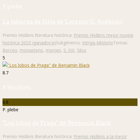
P. plebe
La taberna de Silos de Lorenzo G. Acebedo
Premio Hislibris literatura histórica:
Premio Hislibris mejor novela
histórica 2023 (ganador/a)
Subgéneros:
Intriga-Misterio
Temas:
Berceo
,
monasterio
,
monjes
,
S. XIII
,
Silos
5
8.7
P. Hislibris
6.8
P. plebe
"Los lobos de Praga" de Benjamin Black
Premio Hislibris literatura histórica:
Premio Hislibris a la mejor