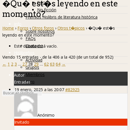
�Qu� est�s leyendo en este
Ficción
No ficción
momento?
Premios Hislibris de literatura histórica
Info
Home
›
Foros
›
Otros foros
›
Otros t�picos
›
�Qu� est�s
Sobre nosotros
leyendo en este momento?
FAQs
Contacto
Este debate está vacío.
Hislibreños
Viendo 15 entradas - de la 406 a la 420 (de un total de 952)
Actividad
←
1
2
3
…
27
28
29
…
62
63
64
→
Grupos
Miembros
Autor
Foro
Entradas
19 enero, 2025 a las 20:07
#82925
Anónimo
Invitado