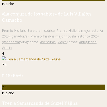
P. plebe
«La conjura de los sabios» de Luis Villalón
Camacho
Premio Hislibris literatura histórica:
Premio Hislibris mejor autor/a
2024 (ganador/a)
,
Premio Hislibris mejor novela histórica 2024
(ganador/a)
Subgéneros:
Aventuras
,
Viajes
Temas:
Antigüedad
,
Grecia
4
7.8
P. Hislibris
7.4
P. plebe
Tren a Samarcanda de Guzel Yájina