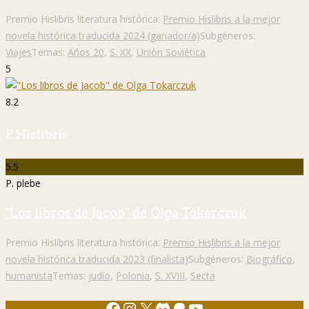
Premio Hislibris literatura histórica:
Premio Hislibris a la mejor
novela histórica traducida 2024 (ganador/a)
Subgéneros:
Viajes
Temas:
Años 20
,
S. XX
,
Unión Soviética
5
8.2
P. Hislibris
5.5
P. plebe
"Los libros de Jacob" de Olga Tokarczuk
Premio Hislibris literatura histórica:
Premio Hislibris a la mejor
novela histórica traducida 2023 (finalista)
Subgéneros:
Biográfico
,
humanista
Temas:
judío
,
Polonia
,
S. XVIII
,
Secta
Facebook
Instagram
X
Discord
Patreon
YouTube