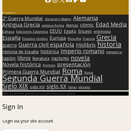
Sorpresa
Alemania
2ª Guerra Mundial.
Alejandro Magno
Edad Media
Antigua Grecia
cómic
Atenas
antigua Roma
EEUU
Egipto
Ensayo
entrevista
Edhasa
Ediciones Salamina
Grecia
España
Europa
Estados Unidos
filosofía
Francia
historia
Guerra civil española
Hislibris
guerra
Imperio romano
histórica
Historia de España
Inglaterra
novela
libros
Japón
nazismo
literatura
presentación
Novela histórica
Premios
Roma
Primera Guerra Mundial
Rusia
Segunda Guerra Mundial
Siglo XIX
siglo XX
siglo XVI
Viajes
vikingos
Todos los derechos pertenecen a Hislibris Asociación cultural
Sign In
Login via your site account