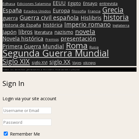
EEUU
Egipto
Ensayo
entrevista
Edhasa
Ediciones Salamina
Grecia
España
Europa
Estados Unidos
filosofía
Francia
historia
Guerra civil española
Hislibris
guerra
Imperio romano
histórica
Historia de España
Inglaterra
novela
libros
Japón
nazismo
literatura
presentación
Novela histórica
Premios
Roma
Primera Guerra Mundial
Rusia
Segunda Guerra Mundial
Siglo XIX
siglo XX
siglo XVI
Viajes
vikingos
Todos los derechos pertenecen a Hislibris Asociación cultural
Sign In
Login via your site account
Remember Me