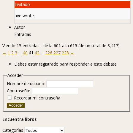
Invitado
ave wrote:
Autor
Entradas
Viendo 15 entradas - de la 601 a la 615 (de un total de 3,417)
←
1
2
3
…
40
41
42
…
226
227
228
→
Debes estar registrado para responder a este debate.
Acceder
Nombre de usuario:
Contraseña:
Recordar mi contraseña
Acceder
Encuentra libros
Categorías