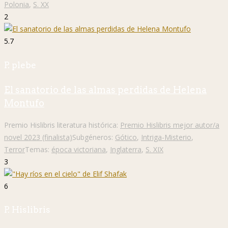
Polonia
,
S. XX
2
5.7
P. plebe
El sanatorio de las almas perdidas de Helena
Montufo
Premio Hislibris literatura histórica:
Premio Hislibris mejor autor/a
novel 2023 (finalista)
Subgéneros:
Gótico
,
Intriga-Misterio
,
Terror
Temas:
época victoriana
,
Inglaterra
,
S. XIX
3
6
P. Hislibris