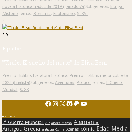
novela histórica traducida 2019 (ganador/a)
Subgéneros:
Intriga-
Misterio
Temas:
Bohemia
,
Esoterismo
,
S. XVI
5
5.9
P. plebe
"Thule. El sueño del norte" de Elisa Beni
Premio Hislibris literatura histórica:
Premio Hislibris mejor cubierta
2023 (finalista)
Subgéneros:
Aventuras
,
Político
Temas:
II Guerra
Mundial
,
S. XX
Facebook
Instagram
X
Discord
Patreon
YouTube
Sorpresa
Alemania
2ª Guerra Mundial.
Alejandro Magno
Edad Media
Antigua Grecia
cómic
Atenas
antigua Roma