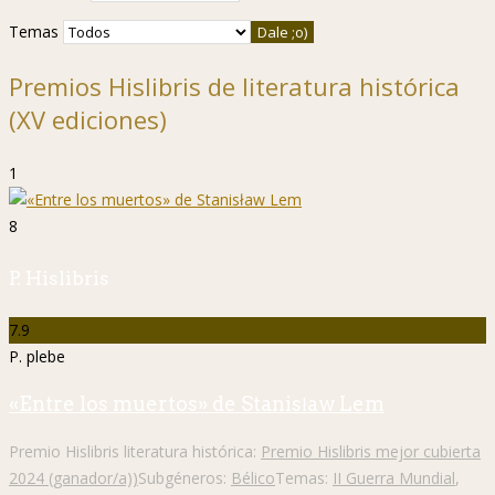
Temas
Premios Hislibris de literatura histórica
(XV ediciones)
1
8
P. Hislibris
7.9
P. plebe
«Entre los muertos» de Stanisław Lem
Premio Hislibris literatura histórica:
Premio Hislibris mejor cubierta
2024 (ganador/a))
Subgéneros:
Bélico
Temas:
II Guerra Mundial
,