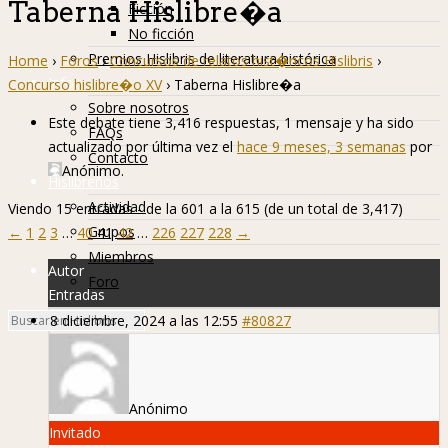
Taberna Hislibre�a
Ficción
No ficción
Premios Hislibris de literatura histórica
Home
›
Foros
›
Concursos de relatos hist�ricos Hislibris
›
Info
Concurso hislibre�o XV
›
Taberna Hislibre�a
Sobre nosotros
Este debate tiene 3,416 respuestas, 1 mensaje y ha sido
FAQs
actualizado por última vez el
hace 9 meses, 3 semanas
por
Contacto
Anónimo
.
Hislibreños
Actividad
Viendo 15 entradas - de la 601 a la 615 (de un total de 3,417)
Grupos
←
1
2
3
…
40
41
42
…
226
227
228
→
Miembros
Autor
Foro
Entradas
8 diciembre, 2024 a las 12:55
#80827
Anónimo
Invitado