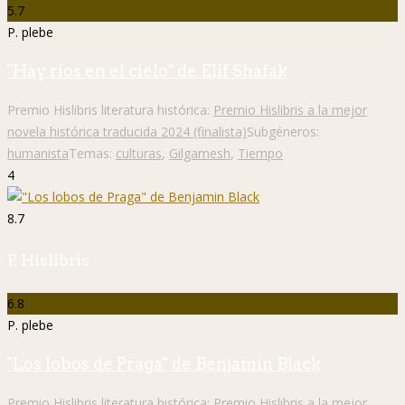
5.7
P. plebe
"Hay ríos en el cielo" de Elif Shafak
Premio Hislibris literatura histórica:
Premio Hislibris a la mejor
novela histórica traducida 2024 (finalista)
Subgéneros:
humanista
Temas:
culturas
,
Gilgamesh
,
Tiempo
4
8.7
P. Hislibris
6.8
P. plebe
"Los lobos de Praga" de Benjamin Black
Premio Hislibris literatura histórica:
Premio Hislibris a la mejor