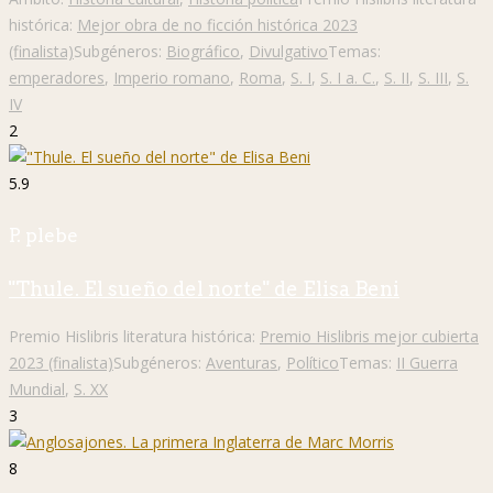
histórica:
Mejor obra de no ficción histórica 2023
(finalista)
Subgéneros:
Biográfico
,
Divulgativo
Temas:
emperadores
,
Imperio romano
,
Roma
,
S. I
,
S. I a. C.
,
S. II
,
S. III
,
S.
IV
2
5.9
P. plebe
"Thule. El sueño del norte" de Elisa Beni
Premio Hislibris literatura histórica:
Premio Hislibris mejor cubierta
2023 (finalista)
Subgéneros:
Aventuras
,
Político
Temas:
II Guerra
Mundial
,
S. XX
3
8