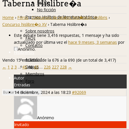
Taberna Hislibre�a
Ficción
No ficción
Premios Hislibris de literatura histórica
Home
›
Foros
›
Concursos de relatos hist�ricos Hislibris
›
Info
Concurso hislibre�o XV
›
Taberna Hislibre�a
Sobre nosotros
Este debate tiene 3,416 respuestas, 1 mensaje y ha sido
FAQs
actualizado por última vez el
hace 9 meses, 3 semanas
por
Contacto
Anónimo
.
Hislibreños
Actividad
Viendo 15 entradas - de la 676 a la 690 (de un total de 3,417)
Grupos
←
1
2
3
…
45
46
47
…
226
227
228
→
Miembros
Autor
Foro
Entradas
14 diciembre, 2024 a las 18:23
#92069
Anónimo
Invitado