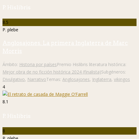
P. Hislibris
8.5
P. plebe
Anglosajones. La primera Inglaterra de Marc
Morris
Ámbito:
Historia por países
Premio Hislibris literatura histórica:
Mejor obra de no ficción histórica 2024 (finalista)
Subgéneros:
Divulgativo
,
Narrativo
Temas:
Anglosajones
,
Inglaterra
,
vikingos
4
8.1
P. Hislibris
8
P. plebe