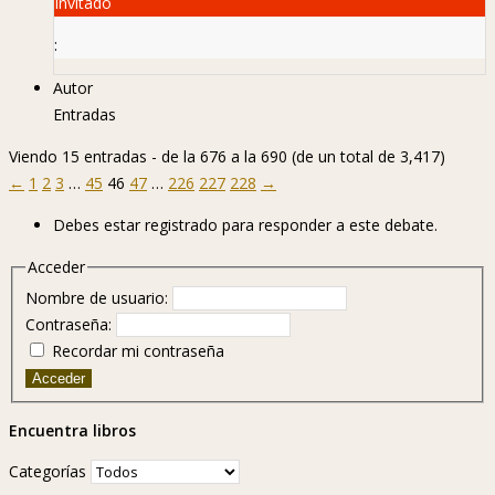
Invitado
:
Autor
Entradas
Viendo 15 entradas - de la 676 a la 690 (de un total de 3,417)
←
1
2
3
…
45
46
47
…
226
227
228
→
Debes estar registrado para responder a este debate.
Acceder
Nombre de usuario:
Contraseña:
Recordar mi contraseña
Acceder
Encuentra libros
Categorías