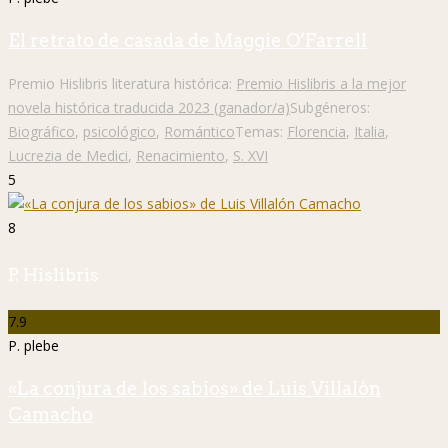
El retrato de casada de Maggie O’Farrell
Premio Hislibris literatura histórica:
Premio Hislibris a la mejor
novela histórica traducida 2023 (ganador/a)
Subgéneros:
Biográfico
,
psicológico
,
Romántico
Temas:
Florencia
,
Italia
,
Lucrezia de Medici
,
Renacimiento
,
S. XVI
5
8
P. Hislibris
7.9
P. plebe
«La conjura de los sabios» de Luis Villalón
Camacho