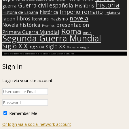
historia
Guerra civil española
Hislibris
guerra
Imperio romano
histórica
Historia de España
Inglaterra
novela
libros
Japón
nazismo
literatura
presentación
Novela histórica
Premios
Roma
Primera Guerra Mundial
Rusia
Segunda Guerra Mundial
Siglo XIX
siglo XX
siglo XVI
Viajes
vikingos
Todos los derechos pertenecen a Hislibris Asociación cultural
Sign In
Login via your site account
Remember Me
Or login via a social network account