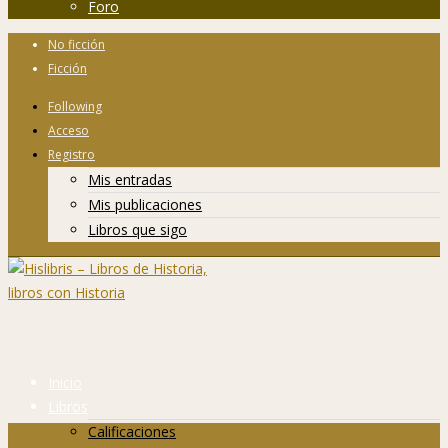
Foro
No ficción
Ficción
Following
Acceso
Registro
Mis entradas
Mis publicaciones
Libros que sigo
Inicio
Libros
Calificaciones