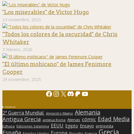
"Los miserables" de Victor Hugo
24 noviembre, 2025
"Todos los colores de la oscuridad" de Chris
Whitaker
3 febrero, 2026
"El último mohicano" de James Fenimore
Cooper
29 noviembre, 2025
Facebook
Instagram
X
Discord
Patreon
YouTube
Sorpresa
Alemania
2ª Guerra Mundial.
Alejandro Magno
Edad Media
Antigua Grecia
cómic
Atenas
antigua Roma
EEUU
Egipto
Ensayo
entrevista
Edhasa
Ediciones Salamina
Grecia
España
Europa
Estados Unidos
filosofía
Francia