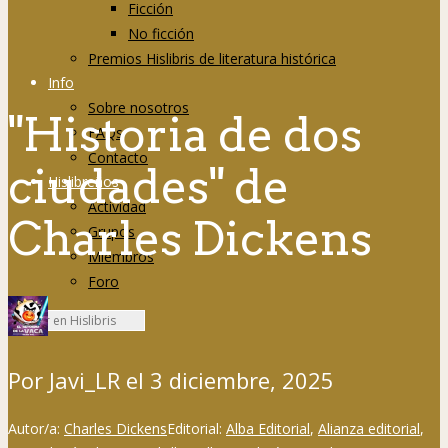
Ficción
No ficción
Premios Hislibris de literatura histórica
Info
Sobre nosotros
"Historia de dos
FAQs
Contacto
ciudades" de
Hislibreños
Actividad
Charles Dickens
Grupos
Miembros
Foro
Por
Javi_LR
el
3 diciembre, 2025
Autor/a:
Charles Dickens
Editorial:
Alba Editorial
,
Alianza editorial
,