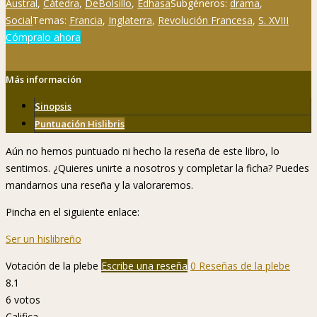
Austral
,
Cátedra
,
DeBolsillo
,
Edhasa
Subgéneros:
drama
,
Social
Temas:
Francia
,
Inglaterra
,
Revolución Francesa
,
S. XVIII
Cómpralo ahora
Más información
Sinopsis
Puntuación Hislibris
Aún no hemos puntuado ni hecho la reseña de este libro, lo
sentimos. ¿Quieres unirte a nosotros y completar la ficha? Puedes
mandarnos una reseña y la valoraremos.
Pincha en el siguiente enlace:
Ser un hislibreño
Votación de la plebe
Escribe una reseña
0 Reseñas de la plebe
8.1
6
votos
Califica