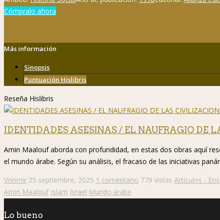
Cómpralo ahora
Más información
Sinopsis
Puntuación Hislibris
Reseña Hislibris
IDENTIDADES ASESINAS / EL NAUFRAGIO DE LA
Amin Maalouf aborda con profundidad, en estas dos obras aquí reseña
el mundo árabe. Según su análisis, el fracaso de las iniciativas panár
Vorimir
25 septiembre, 2025
1 comentario
779 vistas
Artículos - En
Amin Maalouf
Islam
Israel
Mundo árabe
Lo bueno