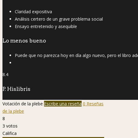
Claridad expositiva
Análisis certero de un grave problema social
Ensayo entretenido y asequible
Lo menos bueno
Puede que no parezca hoy en día algo nuevo, pero el libro a
8.4
P. Hislibris
Votación de la plebe
Escribe una reseña
0 Reseñas
de la plebe
8
3
votos
Califica