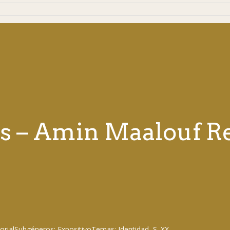
as – Amin Maalouf R
orial
Subgéneros:
Expositivo
Temas:
Identidad
,
S. XX