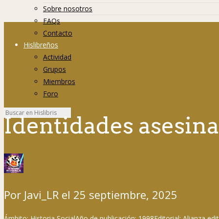
Sobre nosotros
FAQs
Contacto
Hislibreños
Actividad
Grupos
Miembros
Foro
Identidades asesin
Por
Javi_LR
el
25 septiembre, 2025
Ámbito:
Historia Social
Año de publicación:
1998
Editorial:
Alianza edit