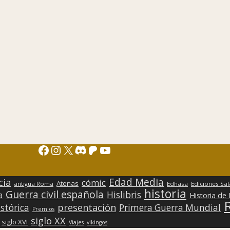
Facebook
Instagram
X
Discord
Patreon
YouTube
Edad Media
cia
cómic
Atenas
antigua Roma
Edhasa
Ediciones Sa
historia
Guerra civil española
Hislibris
a
Historia de
presentación
stórica
Primera Guerra Mundial
Premios
siglo XX
siglo XVI
Viajes
vikingos