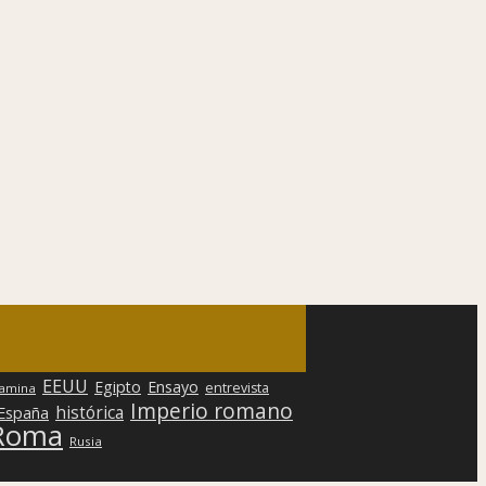
EEUU
Egipto
Ensayo
entrevista
lamina
Imperio romano
histórica
 España
Roma
Rusia