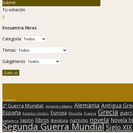
Submit
Tu votación
0
Encuentra libros
Categoría
Temas
Subgéneros
Sorpresa
Alemania
Antigua Gre
2ª Guerra Mundial.
Alejandro Magno
Grecia
España
Europa
guerr
Estados Unidos
filosofía
Francia
novela
libros
Japón
Novela hi
nazismo
literatura
Inglaterra
Segunda Guerra Mundial
Siglo XIX