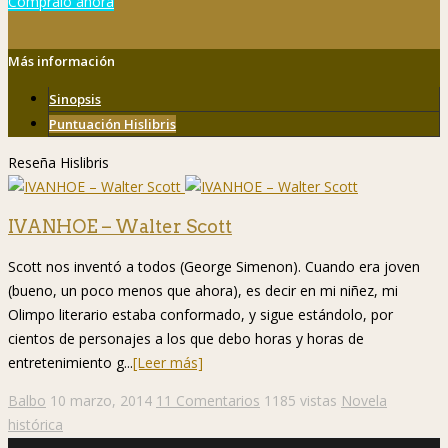
Cómpralo ahora
Más información
Sinopsis
Puntuación Hislibris
Reseña Hislibris
IVANHOE – Walter Scott
Scott nos inventó a todos (George Simenon). Cuando era joven
(bueno, un poco menos que ahora), es decir en mi niñez, mi
Olimpo literario estaba conformado, y sigue estándolo, por
cientos de personajes a los que debo horas y horas de
entretenimiento g...
[Leer más]
Balbo
10 marzo, 2014
11 Comentarios
1185 vistas
Novela
histórica