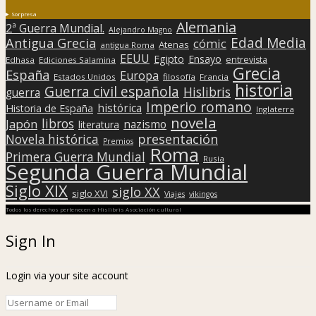
Sorpresa
Alemania
2ª Guerra Mundial.
Alejandro Magno
Edad Media
Antigua Grecia
cómic
Atenas
antigua Roma
EEUU
Egipto
Ensayo
entrevista
Edhasa
Ediciones Salamina
Grecia
España
Europa
Estados Unidos
filosofía
Francia
historia
Guerra civil española
Hislibris
guerra
Imperio romano
histórica
Historia de España
Inglaterra
novela
libros
Japón
nazismo
literatura
presentación
Novela histórica
Premios
Roma
Primera Guerra Mundial
Rusia
Segunda Guerra Mundial
Siglo XIX
siglo XX
siglo XVI
Viajes
vikingos
Todos los derechos pertenecen a Hislibris Asociación cultural
Sign In
Login via your site account