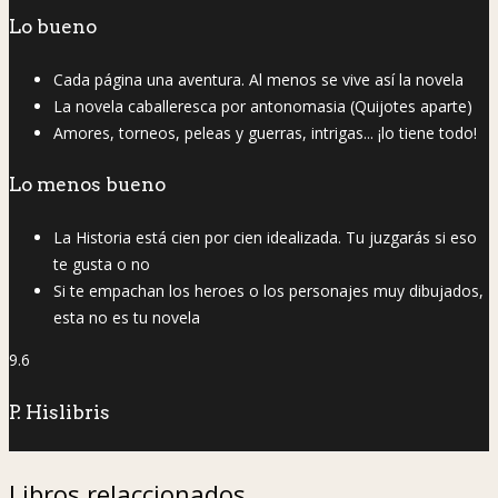
Lo bueno
Cada página una aventura. Al menos se vive así la novela
La novela caballeresca por antonomasia (Quijotes aparte)
Amores, torneos, peleas y guerras, intrigas... ¡lo tiene todo!
Lo menos bueno
La Historia está cien por cien idealizada. Tu juzgarás si eso
te gusta o no
Si te empachan los heroes o los personajes muy dibujados,
esta no es tu novela
9.6
P. Hislibris
Libros relaccionados