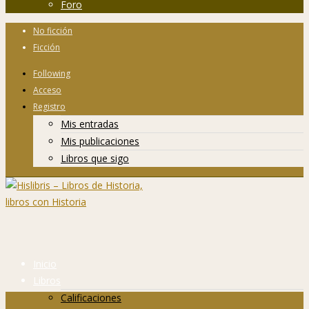
Foro
No ficción
Ficción
Following
Acceso
Registro
Mis entradas
Mis publicaciones
Libros que sigo
Inicio
Libros
Calificaciones