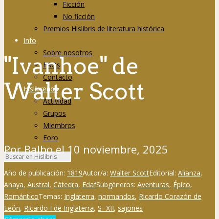
Ficción
No ficción
Premios Hislibris de literatura histórica
Info
Sobre nosotros
"Ivanhoe" de
FAQs
Contacto
Walter Scott
Hislibreños
Actividad
Grupos
Miembros
Foro
Por
Balbo
el
10 noviembre, 2025
Año de publicación:
1819
Autor/a:
Walter Scott
Editorial:
Alianza
,
Anaya
,
Austral
,
Cátedra
,
Edaf
Subgéneros:
Aventuras
,
Épico
,
Romántico
Temas:
Inglaterra
,
normandos
,
Ricardo Corazón de
León
,
Ricardo I de Inglaterra
,
S- XII
,
sajones