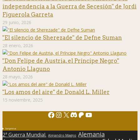
independencia a la Guerra de Secesión" de Jordi
Figuerola Garreta
29 junio, 2026
"El silencio de Sherezade" de Defne Suman
28 enero, 2026
"Don Felipe de Austria, el Príncipe Negro"
Antonio Llaguno
28 mayo, 2026
"Los amos del aire" de Donald L. Miller
15 noviembre, 2025
Facebook
Instagram
X
Discord
Patreon
YouTube
Sorpresa
Alemania
2ª Guerra Mundial.
Alejandro Magno