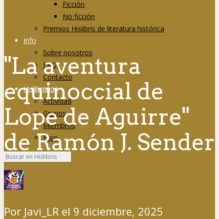
Ficción
No ficción
Premios Hislibris de literatura histórica
Info
Sobre nosotros
"La aventura
FAQs
Contacto
equinoccial de
Hislibreños
Actividad
Lope de Aguirre"
Grupos
Miembros
de Ramón J. Sender
Foro
Por
Javi_LR
el
9 diciembre, 2025