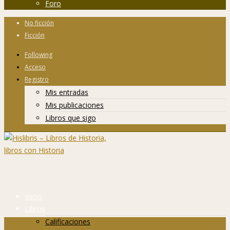
Foro
No ficción
Ficción
Following
Acceso
Registro
Mis entradas
Mis publicaciones
Libros que sigo
Inicio
Libros
Calificaciones