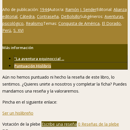
Año de publicación:
1944
Autor/a:
Ramón J. Sender
Editorial:
Alianza
editorial
,
Cátedra
,
Contraseña
,
DeBolsillo
Subgéneros:
Aventuras
,
psicológico
,
Realismo
Temas:
Conquista de América
,
El Dorado
,
Perú
,
S. XVI
Más información
"La aventura equinoccial ...
Puntuación Hislibris
Aún no hemos puntuado ni hecho la reseña de este libro, lo
sentimos. ¿Quieres unirte a nosotros y completar la ficha? Puedes
mandarnos una reseña y la valoraremos.
Pincha en el siguiente enlace:
Ser un hislibreño
Votación de la plebe
Escribe una reseña
0 Reseñas de la plebe