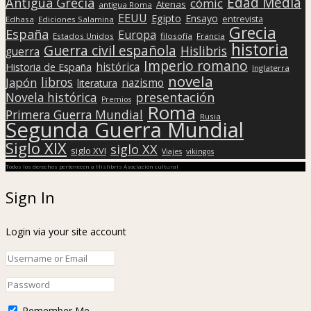
Edad Media
Antigua Grecia
cómic
Atenas
antigua Roma
EEUU
Egipto
Ensayo
entrevista
Edhasa
Ediciones Salamina
Grecia
España
Europa
Estados Unidos
filosofía
Francia
historia
Guerra civil española
Hislibris
guerra
Imperio romano
histórica
Historia de España
Inglaterra
novela
libros
Japón
nazismo
literatura
presentación
Novela histórica
Premios
Roma
Primera Guerra Mundial
Rusia
Segunda Guerra Mundial
Siglo XIX
siglo XX
siglo XVI
Viajes
vikingos
Todos los derechos pertenecen a Hislibris Asociación cultural
Sign In
Login via your site account
Remember Me