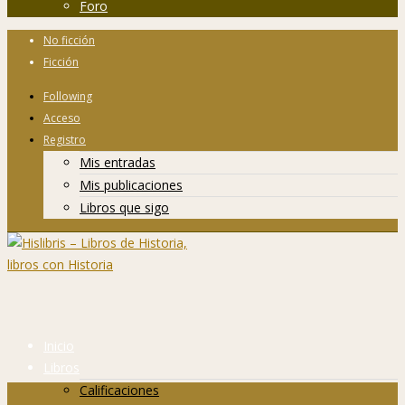
Foro
No ficción
Ficción
Following
Acceso
Registro
Mis entradas
Mis publicaciones
Libros que sigo
Inicio
Libros
Calificaciones