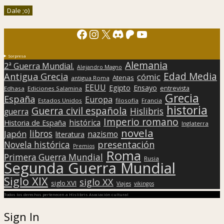
Facebook
Instagram
X
Discord
Patreon
YouTube
Sorpresa
Alemania
2ª Guerra Mundial.
Alejandro Magno
Edad Media
Antigua Grecia
cómic
Atenas
antigua Roma
EEUU
Egipto
Ensayo
entrevista
Edhasa
Ediciones Salamina
Grecia
España
Europa
Estados Unidos
filosofía
Francia
historia
Guerra civil española
Hislibris
guerra
Imperio romano
histórica
Historia de España
Inglaterra
novela
libros
Japón
nazismo
literatura
presentación
Novela histórica
Premios
Roma
Primera Guerra Mundial
Rusia
Segunda Guerra Mundial
Siglo XIX
siglo XX
siglo XVI
Viajes
vikingos
Todos los derechos pertenecen a Hislibris Asociación cultural
Sign In