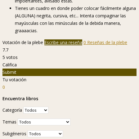
impoertantes, avisado estás.
Tienes un cuadro en donde poder colocar fácilmente alguna
(ALGUNA) negrita, cursiva, etc... Intenta compaginar las
mayúsculas con las minúsculas de la debida manera,
graaaacias.
Votación de la plebe
Escribe una reseña
0 Reseñas de la plebe
7.7
5
votos
Califica
Submit
Tu votación
0
Encuentra libros
Categoría
Temas
Subgéneros