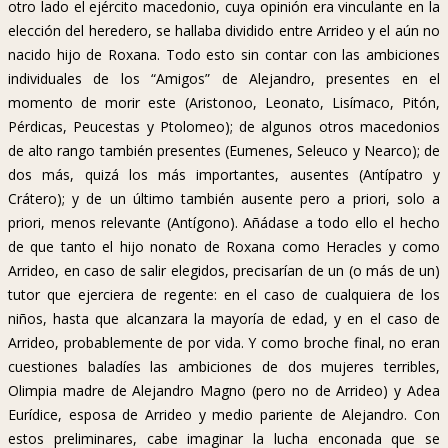
otro lado el ejército macedonio, cuya opinión era vinculante en la
elección del heredero, se hallaba dividido entre Arrideo y el aún no
nacido hijo de Roxana. Todo esto sin contar con las ambiciones
individuales de los “Amigos” de Alejandro, presentes en el
momento de morir este (Aristonoo, Leonato, Lisímaco, Pitón,
Pérdicas, Peucestas y Ptolomeo); de algunos otros macedonios
de alto rango también presentes (Eumenes, Seleuco y Nearco); de
dos más, quizá los más importantes, ausentes (Antípatro y
Crátero); y de un último también ausente pero a priori, solo a
priori, menos relevante (Antígono). Añádase a todo ello el hecho
de que tanto el hijo nonato de Roxana como Heracles y como
Arrideo, en caso de salir elegidos, precisarían de un (o más de un)
tutor que ejerciera de regente: en el caso de cualquiera de los
niños, hasta que alcanzara la mayoría de edad, y en el caso de
Arrideo, probablemente de por vida. Y como broche final, no eran
cuestiones baladíes las ambiciones de dos mujeres terribles,
Olimpia madre de Alejandro Magno (pero no de Arrideo) y Adea
Eurídice, esposa de Arrideo y medio pariente de Alejandro. Con
estos preliminares, cabe imaginar la lucha enconada que se