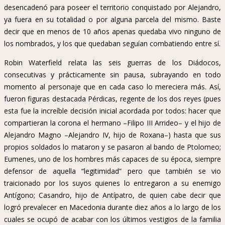
desencadenó para poseer el territorio conquistado por Alejandro,
ya fuera en su totalidad o por alguna parcela del mismo. Baste
decir que en menos de 10 años apenas quedaba vivo ninguno de
los nombrados, y los que quedaban seguían combatiendo entre sí.
Robin Waterfield relata las seis guerras de los Diádocos,
consecutivas y prácticamente sin pausa, subrayando en todo
momento al personaje que en cada caso lo mereciera más. Así,
fueron figuras destacada Pérdicas, regente de los dos reyes (pues
esta fue la increíble decisión inicial acordada por todos: hacer que
compartieran la corona el hermano –Filipo III Arrideo– y el hijo de
Alejandro Magno –Alejandro IV, hijo de Roxana–) hasta que sus
propios soldados lo mataron y se pasaron al bando de Ptolomeo;
Eumenes, uno de los hombres más capaces de su época, siempre
defensor de aquella “legitimidad” pero que también se vio
traicionado por los suyos quienes lo entregaron a su enemigo
Antígono; Casandro, hijo de Antípatro, de quien cabe decir que
logró prevalecer en Macedonia durante diez años a lo largo de los
cuales se ocupó de acabar con los últimos vestigios de la familia