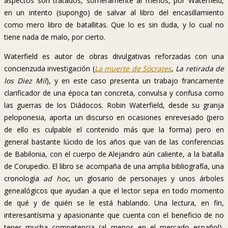
aspectos son tratados, someramente al menos, por Waterfield,
en un intento (supongo) de salvar al libro del encasillamiento
como mero libro de batallitas. Que lo es sin duda, y lo cual no
tiene nada de malo, por cierto.
Waterfield es autor de obras divulgativas reforzadas con una
concienzuda investigación (
La muerte de Sócrates
,
La retirada de
los Diez Mil
), y en este caso presenta un trabajo francamente
clarificador de una época tan concreta, convulsa y confusa como
las guerras de los Diádocos. Robin Waterfield, desde su granja
peloponesia, aporta un discurso en ocasiones enrevesado (pero
de ello es culpable el contenido más que la forma) pero en
general bastante lúcido de los años que van de las conferencias
de Babilonia, con el cuerpo de Alejandro aún caliente, a la batalla
de Corupedio. El libro se acompaña de una amplia bibliografía, una
cronología
ad hoc
, un glosario de personajes y unos árboles
genealógicos que ayudan a que el lector sepa en todo momento
de qué y de quién se le está hablando. Una lectura, en fin,
interesantísima y apasionante que cuenta con el beneficio de no
tener mucha competencia (al menos en el mercado español),