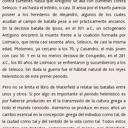
contra Eumenes hasta que Antígono se alía con Eumenes contra
Seleuco. Y así hasta el infinito, o casi. El ansia por el triunfo parecía
poseer a los herederos de Alejandro, algunos de los cuales
acudían al campo de batalla pese a ser prácticamente ancianos.
En la decisiva batalla de Ipsos, en el 301 a.C., un octogenario
Antígono encontró la muerte frente a la coalición formada por
Lisímaco, que tenía casi sesenta años, Seleuco, de casi la misma
edad, Ptolomeo, ya cercano a los 70, y Casandro, el más joven
con casi 50. Y en la no menos decisiva de Corupedio, en el 281
a.C., los 80 años de Lisímaco se enfrentaron (y sucumbieron) a los
de Seleuco. Sin duda la guerra fue el hábitat natural de los reyes
helenísticos de este primer periodo.
Pero no se limita el libro de Waterfield a relatar las batallas entre
unos y otros. Si por algo es importante el periodo helenístico es
por haberse producido en él la transmisión de la cultura griega a
todo el mundo conocido. Asimismo se produce en esos años un
cambio esencial en la concepción griega del individuo como tal, de
la ciudad como tal y del sentido de la vida como tal. Todos estos