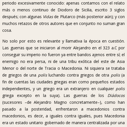
periodo excesivamente conocido: apenas contamos con el relato
más o menos continuo de Diodoro de Sicilia, escrito 3 siglos
después; con algunas
Vidas
de Plutarco (más posterior aún); y con
muchos retazos de otros autores que en conjunto no suman gran
cosa.
No solo por esto es relevante y llamativa la época en cuestión.
Las guerras que se iniciaron al morir Alejandro en el 323 a.C por
conseguir su imperio no fueron ya entre bandos ajenos entre sí; el
enemigo no era persa, ni de una tribu exótica del este de Asia
Menor o del norte de Tracia o Macedonia. Ni siquiera se trataba
de griegos de una
polis
luchando contra griegos de otra
polis
(a
fin de cuentas las ciudades griegas eran como pequeños estados
independientes, y un griego era un extranjero en cualquier
polis
griega excepto en la suya). Las guerras de los
Diádocos
(sucesores –de Alejandro Magno concretamente–), como han
pasado a la posteridad, enfrentaron a macedonios contra
macedonios, es decir, a iguales contra iguales, pues Macedonia
era un estado unitario gobernado de manera centralizada por una