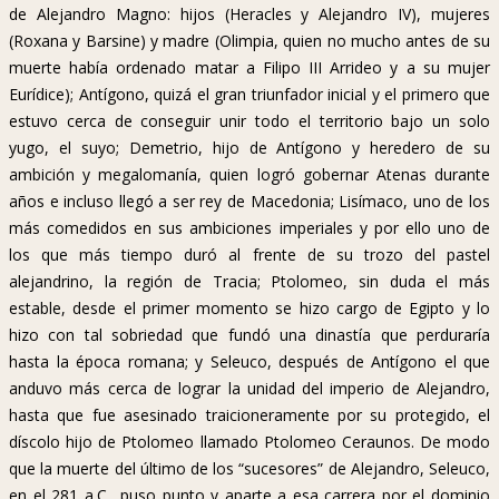
de Alejandro Magno: hijos (Heracles y Alejandro IV), mujeres
(Roxana y Barsine) y madre (Olimpia, quien no mucho antes de su
muerte había ordenado matar a Filipo III Arrideo y a su mujer
Eurídice); Antígono, quizá el gran triunfador inicial y el primero que
estuvo cerca de conseguir unir todo el territorio bajo un solo
yugo, el suyo; Demetrio, hijo de Antígono y heredero de su
ambición y megalomanía, quien logró gobernar Atenas durante
años e incluso llegó a ser rey de Macedonia; Lisímaco, uno de los
más comedidos en sus ambiciones imperiales y por ello uno de
los que más tiempo duró al frente de su trozo del pastel
alejandrino, la región de Tracia; Ptolomeo, sin duda el más
estable, desde el primer momento se hizo cargo de Egipto y lo
hizo con tal sobriedad que fundó una dinastía que perduraría
hasta la época romana; y Seleuco, después de Antígono el que
anduvo más cerca de lograr la unidad del imperio de Alejandro,
hasta que fue asesinado traicioneramente por su protegido, el
díscolo hijo de Ptolomeo llamado Ptolomeo Ceraunos. De modo
que la muerte del último de los “sucesores” de Alejandro, Seleuco,
en el 281 a.C., puso punto y aparte a esa carrera por el dominio