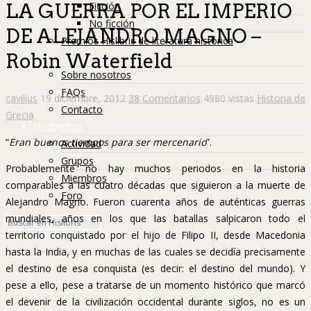
Ficción
LA GUERRA POR EL IMPERIO
No ficción
DE ALEJANDRO MAGNO –
Premios Hislibris de literatura histórica
Robin Waterfield
Info
Sobre nosotros
FAQs
cavilius
19 diciembre, 2012
38 Comentarios
4980 vistas
Historia de
Contacto
Grecia
Hislibreños
“
Eran buenos tiempos para ser mercenario
”.
Actividad
Grupos
Probablemente no hay muchos periodos en la historia
Miembros
comparables a las cuatro décadas que siguieron a la muerte de
Foro
Alejandro Magno. Fueron cuarenta años de auténticas guerras
mundiales, años en los que las batallas salpicaron todo el
territorio conquistado por el hijo de Filipo II, desde Macedonia
hasta la India, y en muchas de las cuales se decidía precisamente
el destino de esa conquista (es decir: el destino del mundo). Y
pese a ello, pese a tratarse de un momento histórico que marcó
el devenir de la civilización occidental durante siglos, no es un