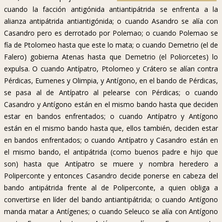
cuando la facción antigónida antiantipátrida se enfrenta a la
alianza antipátrida antiantigónida; o cuando Asandro se alía con
Casandro pero es derrotado por Polemao; o cuando Polemao se
fía de Ptolomeo hasta que este lo mata; o cuando Demetrio (el de
Falero) gobierna Atenas hasta que Demetrio (el Poliorcetes) lo
expulsa. O cuando Antípatro, Ptolomeo y Crátero se alían contra
Pérdicas, Eumenes y Olimpia, y Antígono, en el bando de Pérdicas,
se pasa al de Antípatro al pelearse con Pérdicas; o cuando
Casandro y Antígono están en el mismo bando hasta que deciden
estar en bandos enfrentados; o cuando Antípatro y Antígono
están en el mismo bando hasta que, ellos también, deciden estar
en bandos enfrentados; o cuando Antípatro y Casandro están en
el mismo bando, el antipátrida (como buenos padre e hijo que
son) hasta que Antípatro se muere y nombra heredero a
Poliperconte y entonces Casandro decide ponerse en cabeza del
bando antipátrida frente al de Poliperconte, a quien obliga a
convertirse en líder del bando antiantipátrida; o cuando Antígono
manda matar a Antígenes; o cuando Seleuco se alía con Antígono