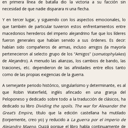
en primera línea de batalla dio la victoria a su facción sin
necesidad de que nadie disparara ni una flecha.
Y en tercer lugar, y siguiendo con los aspectos emocionales, lo
que también de particular tuvieron estos enfrentamientos entre
macedonios herederos del imperio alejandrino fue que los líderes
fueron generales que habían servido a sus órdenes. Es decir:
habían sido compañeros de armas, incluso amigos (la mayoría
pertenecieron al selecto grupo de los “Amigos” (
somatophylakes
)
de Alejandro). A menudo las alianzas, los cambios de bando, las
traiciones, etc. dependieron de las afinidades entre ellos tanto
como de las propias exigencias de la guerra.
A semejante periodo histórico, singularísimo y determinante, es al
que Robin Waterfield, inglés afincado en una granja del
Peloponeso y dedicado sobre todo a la traducción de clásicos, ha
dedicado su libro
Dividing the spoils. The war for Alexander the
Great’s Empire
, título que la edición castellana ha mutilado
(torpemente, creo yo) y reducido a
La guerra por el imperio de
Alejandro Magno
. Quizá porque el libro habla continuamente de