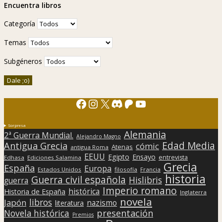
Encuentra libros
Categoría
Temas
Subgéneros
Facebook
Instagram
X
Discord
Patreon
YouTube
Sorpresa
Alemania
2ª Guerra Mundial.
Alejandro Magno
Edad Media
Antigua Grecia
cómic
Atenas
antigua Roma
EEUU
Egipto
Ensayo
entrevista
Edhasa
Ediciones Salamina
Grecia
España
Europa
Estados Unidos
filosofía
Francia
historia
Guerra civil española
Hislibris
guerra
Imperio romano
histórica
Historia de España
Inglaterra
novela
libros
Japón
nazismo
literatura
presentación
Novela histórica
Premios