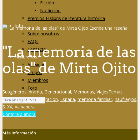
Ficción
No ficción
Premios Hislibris de literatura histórica
Info
Sobre nosotros
FAQs
"La memoria de las
Contacto
Hislibreños
olas" de Mirta Ojito
Actividad
Grupos
Miembros
Foro
Subgéneros:
drama
,
Generacional
,
Memorias
,
Viajes
Temas:
Canarias
,
Cuba
,
emigración
,
España
,
memoria familiar
,
naufragios
,
S. XX
,
Valbanera
Cómpralo ahora
Más información