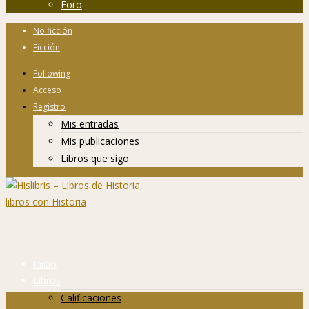
Foro
No ficción
Ficción
Following
Acceso
Registro
Mis entradas
Mis publicaciones
Libros que sigo
Inicio
Libros
Calificaciones