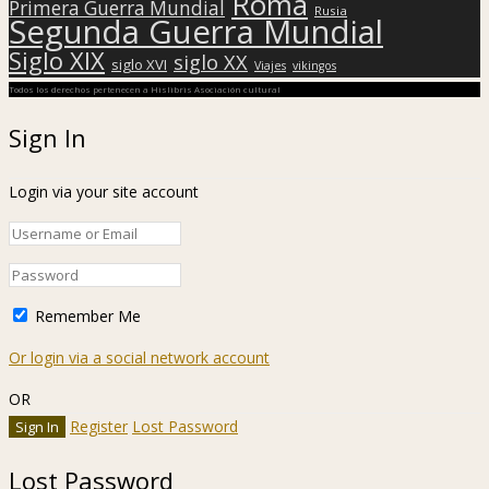
Roma
Primera Guerra Mundial
Rusia
Segunda Guerra Mundial
Siglo XIX
siglo XX
siglo XVI
Viajes
vikingos
Todos los derechos pertenecen a Hislibris Asociación cultural
Sign In
Login via your site account
Remember Me
Or login via a social network account
OR
Register
Lost Password
Lost Password