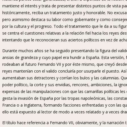
mantiene el interés y trata de presentar distintos puntos de vista p
históricamente, reciba un tratamiento justo y honorable. No excusa 
pero asimismo destaca su labor como gobernante y como consejero 
por la cultura y el progreso. Todo el tratamiento que le da a su figura
se centra el cuestiones relativas a la relación fiel hacia los reyes d
intentando que le reconocieran sus aciertos políticos en vez de acha
Durante muchos años se ha seguido presentando la figura del valid
ansias de grandeza y cuyo papel era hundir a España. Esta versión,
rodeaban al futuro Fernando VII y por éste mismo, que creyó desde e
reyes mantenían con el valido concluiría por usurparle el puesto. 
aumentaban sus detractores y corrían los bulos y las calumnias. Que
poder político, la corte y sus envidias, rencores, ambiciones, la ign
expensas de las manipulaciones con que las camarillas políticas les
gesta la invasión de España por las tropas napoleónicas, las consta
Francia o a Inglaterra, formando facciones enfrentadas y con las q
ello está expuesto al lector de modo a veces relatado y a veces dra
El título hace referencia a Fernando VII, obviamente, y la narración