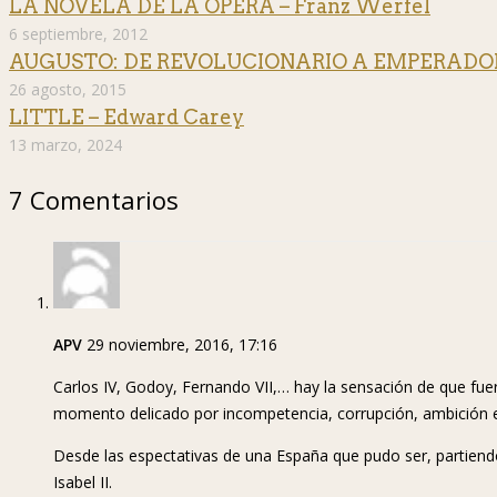
LA NOVELA DE LA ÓPERA – Franz Werfel
6 septiembre, 2012
AUGUSTO: DE REVOLUCIONARIO A EMPERADOR 
26 agosto, 2015
LITTLE – Edward Carey
13 marzo, 2024
7 Comentarios
APV
29 noviembre, 2016, 17:16
Carlos IV, Godoy, Fernando VII,… hay la sensación de que fue
momento delicado por incompetencia, corrupción, ambición e
Desde las espectativas de una España que pudo ser, partiendo 
Isabel II.