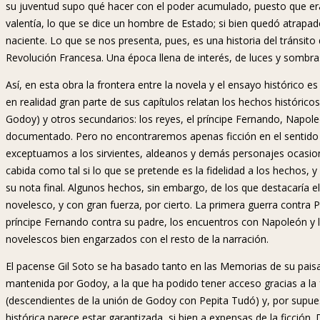
su juventud supo qué hacer con el poder acumulado, puesto que era
valentía, lo que se dice un hombre de Estado; si bien quedó atrap
naciente. Lo que se nos presenta, pues, es una historia del tránsito 
Revolución Francesa. Una época llena de interés, de luces y somb
Así, en esta obra la frontera entre la novela y el ensayo histórico es 
en realidad gran parte de sus capítulos relatan los hechos histórico
Godoy) y otros secundarios: los reyes, el príncipe Fernando, Nap
documentado. Pero no encontraremos apenas ficción en el sentido 
exceptuamos a los sirvientes, aldeanos y demás personajes ocasiona
cabida como tal si lo que se pretende es la fidelidad a los hechos, y
su nota final. Algunos hechos, sin embargo, de los que destacaría 
novelesco, y con gran fuerza, por cierto. La primera guerra contra Po
príncipe Fernando contra su padre, los encuentros con Napoleón y la 
novelescos bien engarzados con el resto de la narración.
El pacense Gil Soto se ha basado tanto en las Memorias de su pais
mantenida por Godoy, a la que ha podido tener acceso gracias a la 
(descendientes de la unión de Godoy con Pepita Tudó) y, por supuesto
histórica parece estar garantizada, si bien a expensas de la ficció