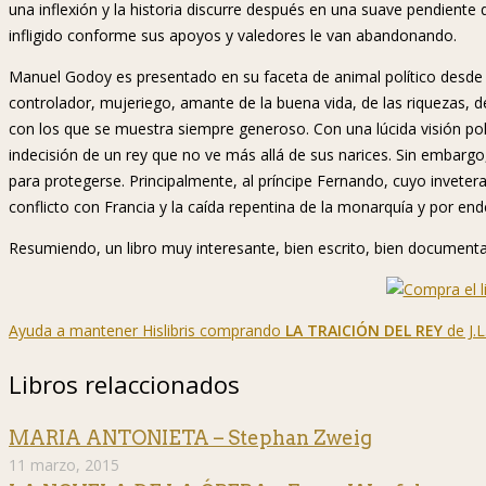
una inflexión y la historia discurre después en una suave pendiente
infligido conforme sus apoyos y valedores le van abandonando.
Manuel Godoy es presentado en su faceta de animal político desde 
controlador, mujeriego, amante de la buena vida, de las riquezas, d
con los que se muestra siempre generoso. Con una lúcida visión polí
indecisión de un rey que no ve más allá de sus narices. Sin embarg
para protegerse. Principalmente, al príncipe Fernando, cuyo inveter
conflicto con Francia y la caída repentina de la monarquía y por en
Resumiendo, un libro muy interesante, bien escrito, bien documenta
Ayuda a mantener Hislibris comprando
LA TRAICIÓN DEL REY
de J.
Libros relaccionados
MARIA ANTONIETA – Stephan Zweig
11 marzo, 2015