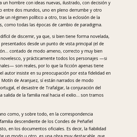
 un hombre con ideas nuevas, ilustrado, con decisión y
ado entre dos mundos, uno en pleno derrumbe y otro
de un régimen político a otro, tras la eclosión de la
ras, como todas las épocas de cambio de paradigma.
difícil de discernir, ya que, si bien tiene forma novelada,
s presentados desde un punto de vista principal (el de
oleón… contado de modo ameno, correcto y muy bien
novelesco, y prácticamente todos los personajes —si
les— son reales, por lo que la ficción apenas tiene
 el autor insiste en su preocupación por esta fidelidad en
el Motín de Aranjuez, sí están narrados de modo
rtugal, el desastre de Trafalgar, la conjuración del
salida de la familia real hacia el exilio… son tramos
ano como, y sobre todo, en la correspondencia
familia descendiente de los Condes de Peñafiel
, en los documentos oficiales. Es decir, la fiabilidad
n. De un modo u otro, es una obra muy destacable, que