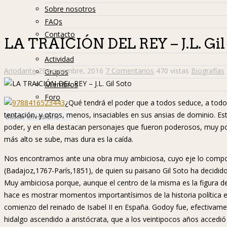
Sobre nosotros
FAQs
Contacto
LA TRAICIÓN DEL REY – J.L. Gil
Hislibreños
Actividad
Ariodante
29 noviembre, 2016
7 Comentarios
470 vistas
Biografías
Grupos
Miembros
Foro
¿Qué tendrá el poder que a todos seduce, a todo
tentación, y otros, menos, insaciables en sus ansias de dominio. E
poder, y en ella destacan personajes que fueron poderosos, muy 
más alto se sube, mas dura es la caída.
Nos encontramos ante una obra muy ambiciosa, cuyo eje lo compo
(Badajoz,1767-París,1851), de quien su paisano Gil Soto ha decidid
Muy ambiciosa porque, aunque el centro de la misma es la figura d
hace es mostrar momentos importantísimos de la historia política es
comienzo del reinado de Isabel II en España. Godoy fue, efectivamen
hidalgo ascendido a aristócrata, que a los veintipocos años accedi