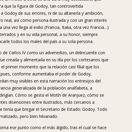
ara que la figura de Godoy, tan controvertida
a Godoy de sus errores, ni de su altanería y ambición,
real, así como persona ilustrada y con un gran interés
 una vez llega al exilio (Francia, Italia, otra vez Francia…)
esterrados y en su vida personal, a su honor, siempre
carle todos los males del país a su sola persona.
o de Carlos IV como un advenedizo, un delincuente con
 fue creada y alimentada en su día por los cortesanos que
l primer momento que la relación casi filial que los
Así pues, conforme aumentaba el poder de Godoy,
dan muy visibles en esta narración los entresijos del
orancia generalizada de la población analfabeta, a
 dirigían. Cómo se gesta el Motín de Aranjuez, cómo se
ntes disensiones entre ilustrados, más cercanos a
ue tenía que bregar el Secretario de Estado: Godoy. Todo
matizado, pero bien hilvanado.
 toma ese punto como el más álgido, tras el cual se hace