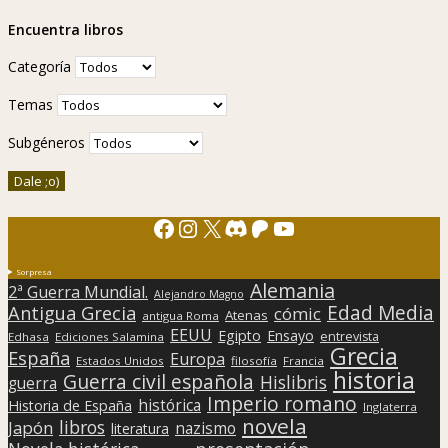
Encuentra libros
Categoría
Temas
Subgéneros
Facebook
Instagram
X
Discord
Patreon
YouTube
Sorpresa
Alemania
2ª Guerra Mundial.
Alejandro Magno
Edad Media
Antigua Grecia
cómic
Atenas
antigua Roma
EEUU
Egipto
Ensayo
entrevista
Edhasa
Ediciones Salamina
Grecia
España
Europa
Estados Unidos
filosofía
Francia
historia
Guerra civil española
Hislibris
guerra
Imperio romano
histórica
Historia de España
Inglaterra
novela
libros
Japón
nazismo
literatura