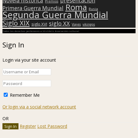
presentación
Novela histórica
Premios
Roma
Primera Guerra Mundial
Rusia
Segunda Guerra Mundial
Siglo XIX
siglo XX
siglo XVI
Viajes
vikingos
Todos los derechos pertenecen a Hislibris Asociación cultural
Sign In
Login via your site account
Remember Me
Or login via a social network account
OR
Register
Lost Password