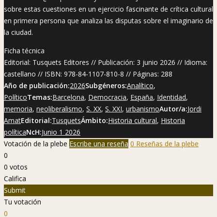
sobre estas cuestiones en un ejercicio fascinante de crítica cultural
en primera persona que analiza las disputas sobre el imaginario de
la ciudad.
Ficha técnica
Editorial: Tusquets Editores // Publicación: 3 junio 2026 // Idioma:
castellano // ISBN: 978-84-1107-810-8 // Páginas: 288
Año de publicación:
2026
Subgéneros:
Analítico
,
Político
Temas:
Barcelona
,
Democracia
,
España
,
Identidad
,
memoria
,
neoliberalismo
,
S. XX
,
S. XXI
,
urbanismo
Autor/a:
Jordi
Amat
Editorial:
Tusquets
Ámbito:
Historia cultural
,
Historia
política
NcH:
Junio 1 2026
Votación de la plebe
Escribe una reseña
0 Reseñas de la plebe
0
0
votos
Califica
Submit
Tu votación
0