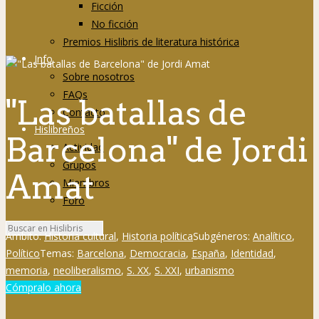
Ficción
No ficción
Premios Hislibris de literatura histórica
Info
Sobre nosotros
FAQs
"Las batallas de
Contacto
Hislibreños
Barcelona" de Jordi
Actividad
Grupos
Amat
Miembros
Foro
Ámbito:
Historia cultural
,
Historia política
Subgéneros:
Analítico
,
Político
Temas:
Barcelona
,
Democracia
,
España
,
Identidad
,
memoria
,
neoliberalismo
,
S. XX
,
S. XXI
,
urbanismo
Cómpralo ahora