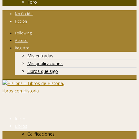
Foro
No ficción
Ficción
Following
Acceso
Registro
Mis entradas
Mis publicaciones
Libros que sigo
Inicio
Libros
Calificaciones