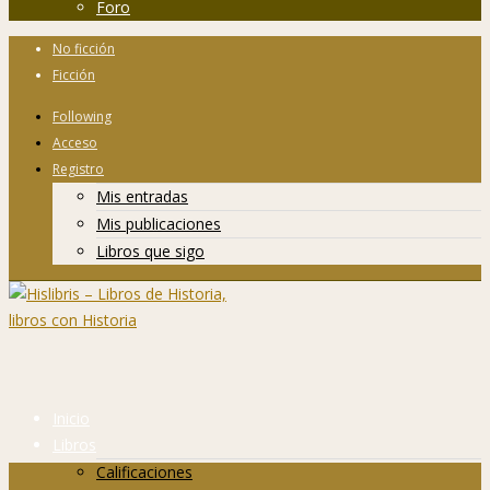
Foro
No ficción
Ficción
Following
Acceso
Registro
Mis entradas
Mis publicaciones
Libros que sigo
Inicio
Libros
Calificaciones