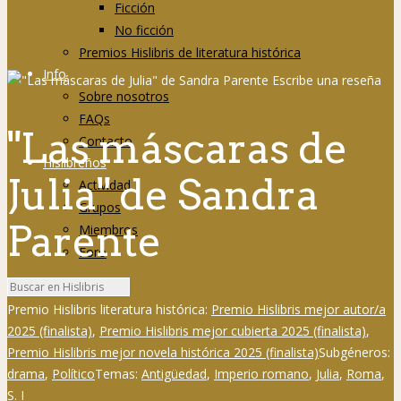
Ficción
No ficción
Premios Hislibris de literatura histórica
Info
Sobre nosotros
FAQs
"Las máscaras de
Contacto
Hislibreños
Julia" de Sandra
Actividad
Grupos
Parente
Miembros
Foro
Premio Hislibris literatura histórica:
Premio Hislibris mejor autor/a
2025 (finalista)
,
Premio Hislibris mejor cubierta 2025 (finalista)
,
Premio Hislibris mejor novela histórica 2025 (finalista)
Subgéneros:
drama
,
Político
Temas:
Antigüedad
,
Imperio romano
,
Julia
,
Roma
,
S. I