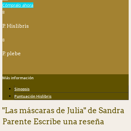
Cómpralo ahora
8
P. Hislibris
8
P. plebe
Más información
Sinopsis
Puntuación Hislibris
"Las máscaras de Julia" de Sandra
Parente Escribe una reseña