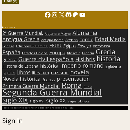
Facebook
Instagram
X
Discord
Patreon
YouTube
Sorpresa
Alemania
2ª Guerra Mundial.
Alejandro Magno
Edad Media
Antigua Grecia
cómic
Atenas
antigua Roma
EEUU
Egipto
Ensayo
entrevista
Edhasa
Ediciones Salamina
Grecia
España
Europa
Estados Unidos
filosofía
Francia
historia
Guerra civil española
Hislibris
guerra
Imperio romano
histórica
Historia de España
Inglaterra
novela
libros
Japón
nazismo
literatura
presentación
Novela histórica
Premios
Roma
Primera Guerra Mundial
Rusia
Segunda Guerra Mundial
Siglo XIX
siglo XX
siglo XVI
Viajes
vikingos
Todos los derechos pertenecen a Hislibris Asociación cultural
Sign In