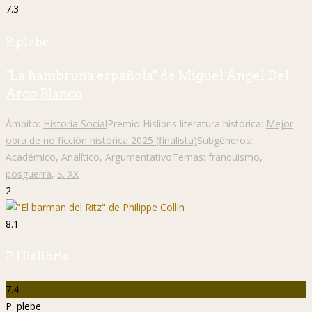
7.3
P. plebe
"La hambruna española" de Miguel Ángel Del
Arco Blanco
Ámbito:
Historia Social
Premio Hislibris literatura histórica:
Mejor
obra de no ficción histórica 2025 (finalista)
Subgéneros:
Académico
,
Analítico
,
Argumentativo
Temas:
franquismo
,
posguerra
,
S. XX
2
8.1
P. Hislibris
7.4
P. plebe