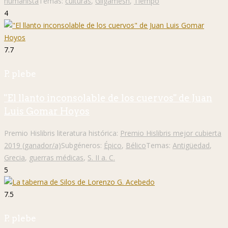
humanista
Temas:
culturas
,
Gilgamesh
,
Tiempo
4
7.7
P. plebe
"El llanto inconsolable de los cuervos" de Juan
Luis Gomar Hoyos
Premio Hislibris literatura histórica:
Premio Hislibris mejor cubierta
2019 (ganador/a)
Subgéneros:
Épico
,
Bélico
Temas:
Antigüedad
,
Grecia
,
guerras médicas
,
S. II a. C.
5
7.5
P. plebe