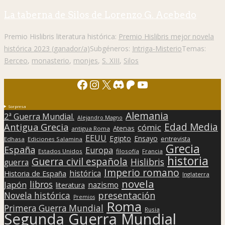
La taberna de Silos de Lorenzo G. Acebedo
Premio Hislibris literatura histórica:
Premio Hislibris mejor novela
histórica 2023 (ganador/a)
Subgéneros:
Intriga-Misterio
Temas:
Berceo
,
monasterio
,
monjes
,
S. XIII
,
Silos
Facebook
Instagram
X
Discord
Patreon
YouTube
Sorpresa
Alemania
2ª Guerra Mundial.
Alejandro Magno
Edad Media
Antigua Grecia
cómic
Atenas
antigua Roma
EEUU
Egipto
Ensayo
entrevista
Edhasa
Ediciones Salamina
Grecia
España
Europa
Estados Unidos
filosofía
Francia
historia
Guerra civil española
Hislibris
guerra
Imperio romano
histórica
Historia de España
Inglaterra
novela
libros
Japón
nazismo
literatura
presentación
Novela histórica
Premios
Roma
Primera Guerra Mundial
Rusia
Segunda Guerra Mundial