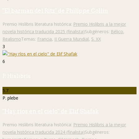
"El barman del Ritz" de Philippe Collin
Premio Hislibris literatura histórica:
Premio Hislibris a la mejor
novela histórica traducida 2025 (finalista)
Subgéneros:
Bélico
,
Realismo
Temas:
Francia
,
II Guerra Mundial
,
S. XX
3
6
P. Hislibris
5.7
P. plebe
"Hay ríos en el cielo" de Elif Shafak
Premio Hislibris literatura histórica:
Premio Hislibris a la mejor
novela histórica traducida 2024 (finalista)
Subgéneros: