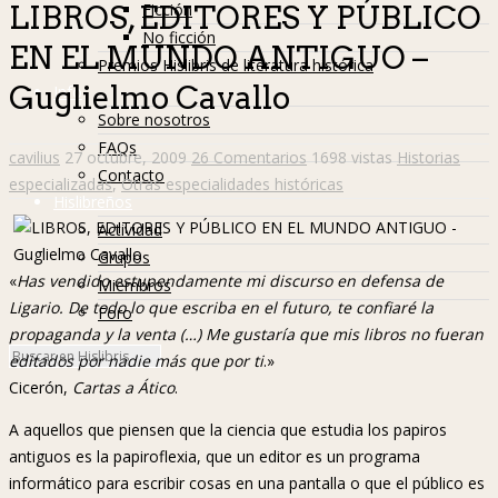
Ficción
LIBROS, EDITORES Y PÚBLICO
No ficción
EN EL MUNDO ANTIGUO –
Premios Hislibris de literatura histórica
Guglielmo Cavallo
Info
Sobre nosotros
FAQs
cavilius
27 octubre, 2009
26 Comentarios
1698 vistas
Historias
Contacto
especializadas
,
Otras especialidades históricas
Hislibreños
Actividad
Grupos
«
Has vendido estupendamente mi discurso en defensa de
Miembros
Ligario. De todo lo que escriba en el futuro, te confiaré la
Foro
propaganda y la venta (…) Me gustaría que mis libros no fueran
editados por nadie más que por ti
.»
Cicerón,
Cartas a Ático
.
A aquellos que piensen que la ciencia que estudia los papiros
antiguos es la papiroflexia, que un editor es un programa
informático para escribir cosas en una pantalla o que el público es