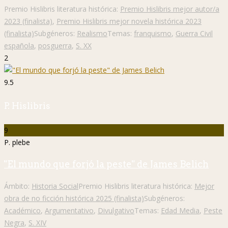
Premio Hislibris literatura histórica:
Premio Hislibris mejor autor/a
2023 (finalista)
,
Premio Hislibris mejor novela histórica 2023
(finalista)
Subgéneros:
Realismo
Temas:
franquismo
,
Guerra Civil
española
,
posguerra
,
S. XX
2
9.5
P. Hislibris
9
P. plebe
"El mundo que forjó la peste" de James Belich
Ámbito:
Historia Social
Premio Hislibris literatura histórica:
Mejor
obra de no ficción histórica 2025 (finalista)
Subgéneros:
Académico
,
Argumentativo
,
Divulgativo
Temas:
Edad Media
,
Peste
Negra
,
S. XIV