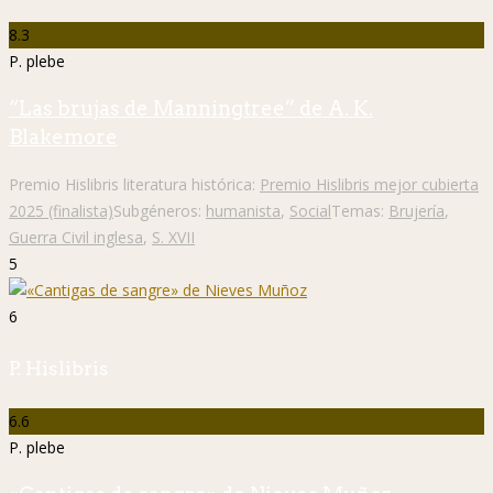
8.3
P. plebe
“Las brujas de Manningtree” de A. K.
Blakemore
Premio Hislibris literatura histórica:
Premio Hislibris mejor cubierta
2025 (finalista)
Subgéneros:
humanista
,
Social
Temas:
Brujería
,
Guerra Civil inglesa
,
S. XVII
5
6
P. Hislibris
6.6
P. plebe