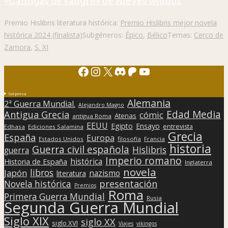
«Cantigas de sangre» de Nieves Muñoz
Premio Hislibris literatura histórica:
Premio Hislibris mejor novela
histórica 2024 (finalista)
Subgéneros:
Épico
,
Bélico
Temas:
Cerco de
Zamora
,
S. XI
Facebook
Instagram
X
Discord
Patreon
YouTube
Sorpresa
Alemania
2ª Guerra Mundial.
Alejandro Magno
Edad Media
Antigua Grecia
cómic
Atenas
antigua Roma
EEUU
Egipto
Ensayo
entrevista
Edhasa
Ediciones Salamina
Grecia
España
Europa
Estados Unidos
filosofía
Francia
historia
Guerra civil española
Hislibris
guerra
Imperio romano
histórica
Historia de España
Inglaterra
novela
libros
Japón
nazismo
literatura
presentación
Novela histórica
Premios
Roma
Primera Guerra Mundial
Rusia
Segunda Guerra Mundial
Siglo XIX
siglo XX
siglo XVI
Viajes
vikingos