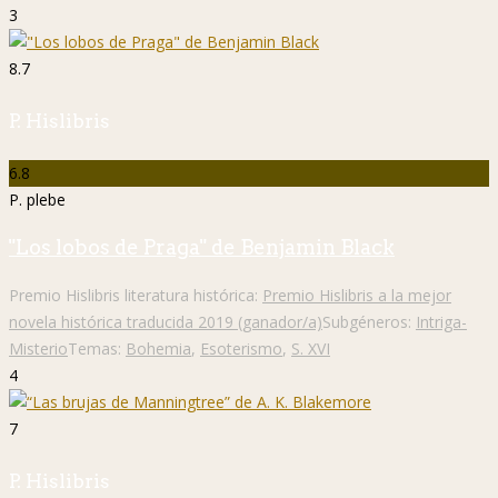
3
8.7
P. Hislibris
6.8
P. plebe
"Los lobos de Praga" de Benjamin Black
Premio Hislibris literatura histórica:
Premio Hislibris a la mejor
novela histórica traducida 2019 (ganador/a)
Subgéneros:
Intriga-
Misterio
Temas:
Bohemia
,
Esoterismo
,
S. XVI
4
7
P. Hislibris