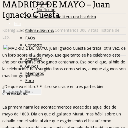
Ficción
MADRID 2 DE MAYO – Juan
No ficción
Ignacio Cuesta
Premios Hislibris de literatura histórica
Info
Koenig
20 octubre, 2008
11 Comentarios
300 vistas
Historia de
Sobre nosotros
Esp.
FAQs
Contacto
Se trata, otra vez, de
Hislibreños
un libro sobre el 2 de mayo. Ese que tanto se ha celebrado este
Actividad
año por cumplirse el segundo centenario. Ese por el que, al hilo de
Grupos
la celebración, han surgido libros como setas, aunque algunos son
Miembros
mas hongo que seta.
Foro
¿De que va el libro? El libro se divide en tres partes bien
diferenciadas.
La primera narra los acontecimientos acaecidos aquel dos de
mayo de 1808. Día en que el gallardo Murat, mas hábil sobre un
caballo con el sable al aire que esgrimiendo el bisturí como
gobernador, mandó cargar contra el pueblo de Madrid, que por su