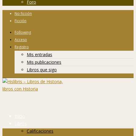
Foro
No ficción
Ficción
Following
Acceso
Registro
Mis entradas
Mis publicaciones
Libros que sigo
Inicio
Libros
Calificaciones