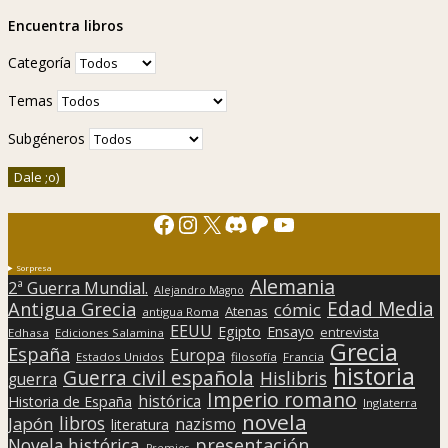
Encuentra libros
Categoría
Temas
Subgéneros
Facebook
Instagram
X
Discord
Patreon
YouTube
Sorpresa
Alemania
2ª Guerra Mundial.
Alejandro Magno
Edad Media
Antigua Grecia
cómic
Atenas
antigua Roma
EEUU
Egipto
Ensayo
entrevista
Edhasa
Ediciones Salamina
Grecia
España
Europa
Estados Unidos
filosofía
Francia
historia
Guerra civil española
Hislibris
guerra
Imperio romano
histórica
Historia de España
Inglaterra
novela
libros
Japón
nazismo
literatura
presentación
Novela histórica