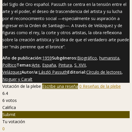
del Siglo de Oro español. Passuth se centra en la tensión entre el
arte y el poder, el deseo de trascendencia del artista y su lucha
por el reconocimiento social —especialmente su aspiración a
ingresar en la Orden de Santiago—. A través de Velázquez y de
figuras como el rey, la corte y otros artistas, la obra reflexiona
sobre la creación artística y la idea de que el verdadero arte puede
ser “más perenne que el bronce”.
Año de publicación:
1959
Subgéneros:
Biográfico
,
humanista
,
Político
Temas:
Arte
,
España
,
Pintura
,
S. XVII
,
Velázquez
Autor/a:
László Passuth
Editorial:
Círculo de lectores
,
Noguer y Caralt
Votación de la plebe
Escribe una reseña
0 Reseñas de la plebe
6.4
6
votos
Califica
Submit
Tu votación
0