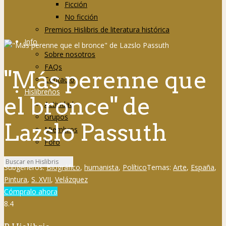
Ficción
No ficción
Premios Hislibris de literatura histórica
Info
Sobre nosotros
FAQs
"Más perenne que
Contacto
Hislibreños
el bronce" de
Actividad
Grupos
Lazslo Passuth
Miembros
Foro
Subgéneros:
Biográfico
,
humanista
,
Político
Temas:
Arte
,
España
,
Pintura
,
S. XVII
,
Velázquez
Cómpralo ahora
8.4