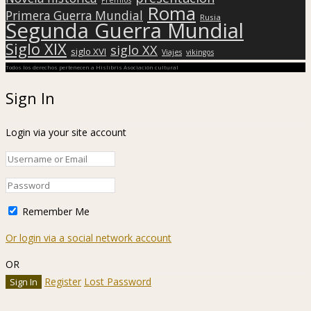
Premios
Roma
Primera Guerra Mundial
Rusia
Segunda Guerra Mundial
Siglo XIX
siglo XX
siglo XVI
Viajes
vikingos
Todos los derechos pertenecen a Hislibris Asociación cultural
Sign In
Login via your site account
Remember Me
Or login via a social network account
OR
Register
Lost Password