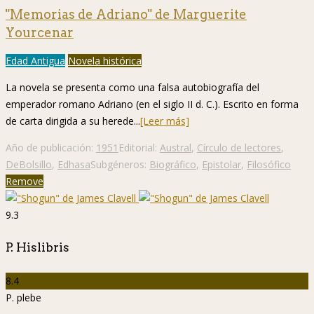
"Memorias de Adriano" de Marguerite
Yourcenar
Edad Antigua
Novela histórica
La novela se presenta como una falsa autobiografía del
emperador romano Adriano (en el siglo II d. C.). Escrito en forma
de carta dirigida a su herede...
[Leer más]
Año de publicación:
1951
Editorial:
Austral
,
Círculo de lectores
,
DeBolsillo
,
Edhasa
Subgéneros:
Biográfico
,
Epistolar
,
Filosófico
Remove
9.3
P. Hislibris
8.4
P. plebe