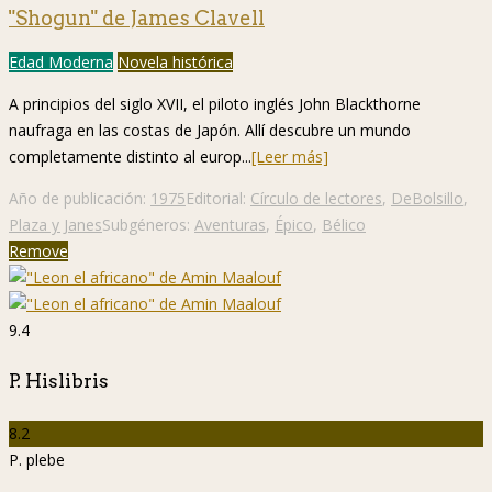
"Shogun" de James Clavell
Edad Moderna
Novela histórica
A principios del siglo XVII, el piloto inglés John Blackthorne
naufraga en las costas de Japón. Allí descubre un mundo
completamente distinto al europ...
[Leer más]
Año de publicación:
1975
Editorial:
Círculo de lectores
,
DeBolsillo
,
Plaza y Janes
Subgéneros:
Aventuras
,
Épico
,
Bélico
Remove
9.4
P. Hislibris
8.2
P. plebe