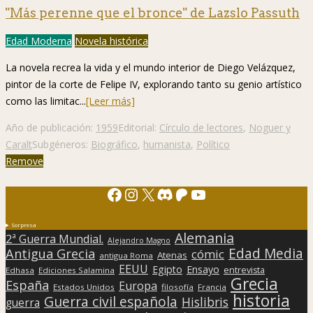
"Más perenne que el bronce" de Lazslo Passuth
Edad Moderna
Novela histórica
La novela recrea la vida y el mundo interior de Diego Velázquez,
pintor de la corte de Felipe IV, explorando tanto su genio artístico
como las limitac...
[Leer más]
Año de publicación:
1959
Editorial:
Círculo de lectores
,
Noguer y
Caralt
Subgéneros:
Biográfico
,
humanista
,
Político
Remove
Facebook
Instagram
X
Discord
Patreon
YouTube
Sorpresa
Alemania
2ª Guerra Mundial.
Alejandro Magno
Edad Media
Antigua Grecia
cómic
Atenas
antigua Roma
EEUU
Egipto
Ensayo
entrevista
Edhasa
Ediciones Salamina
Grecia
España
Europa
Estados Unidos
filosofía
Francia
historia
Guerra civil española
Hislibris
guerra