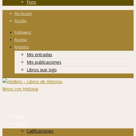
Foro
No ficción
Ficción
Following
Acceso
Registro
Mis entradas
Mis publicaciones
Libros que sigo
Inicio
Libros
Calificaciones