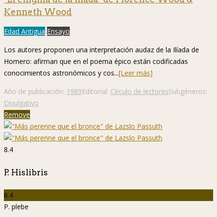
Kenneth Wood
Edad Antigua
Ensayo
Los autores proponen una interpretación audaz de la Ilíada de
Homero: afirman que en el poema épico están codificadas
conocimientos astronómicos y cos...
[Leer más]
Año de publicación:
1989
Editorial:
Círculo de lectores
Subgéneros:
Divulgativo
Remove
8.4
P. Hislibris
6.4
P. plebe