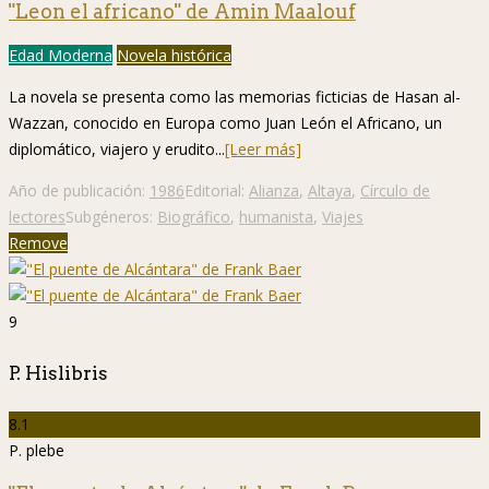
"Leon el africano" de Amin Maalouf
Edad Moderna
Novela histórica
La novela se presenta como las memorias ficticias de Hasan al-
Wazzan, conocido en Europa como Juan León el Africano, un
diplomático, viajero y erudito...
[Leer más]
Año de publicación:
1986
Editorial:
Alianza
,
Altaya
,
Círculo de
lectores
Subgéneros:
Biográfico
,
humanista
,
Viajes
Remove
9
P. Hislibris
8.1
P. plebe