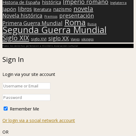
Imperio romano
histórica
Historia de España
Inglaterra
novela
libros
Japón
nazismo
literatura
presentación
Novela histórica
Premios
Roma
Primera Guerra Mundial
Rusia
Segunda Guerra Mundial
Siglo XIX
siglo XX
siglo XVI
Viajes
vikingos
Todos los derechos pertenecen a Hislibris Asociación cultural
Sign In
Login via your site account
Remember Me
Or login via a social network account
OR