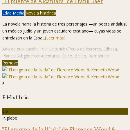
"El puente de Alcántara" de Frank Baer
Edad Media
Novela histórica
La novela narra la historia de tres personajes —un poeta andalusí,
un médico judío y un joven escudero cristiano— cuyas vidas se
entrelazan en la Espa...
[Leer más]
Año de publicación:
1991
Editorial:
Círculo de lectores
,
Edhasa
,
Planeta
Subgéneros:
Aventuras
,
Épico
,
Bélico
,
Romántico
Remove
6
P. Hislibris
6.6
P. plebe
"El enigma de la Ilíada" de Florence Wood &