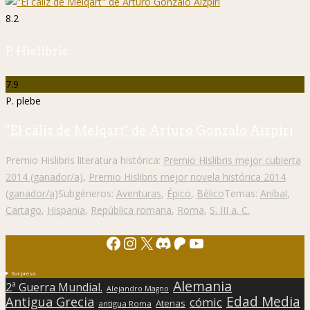
8.2
P. Hislibris
7.9
P. plebe
"El cáliz de Melqart" de Arturo Gonzalo Aizpiri
Premio Hislibris literatura histórica:
Premio Hislibris mejor cubierta
2014 (ganador/a)
,
Premio Hislibris mejor novela histórica 2014
(ganador/a)
Subgéneros:
Aventuras
,
Épico
,
Bélico
Temas:
Aníbal
,
Cartago
,
Hispania
,
República romana
,
Roma
,
S. III a. C.
Facebook
Instagram
X
Discord
Patreon
YouTube
Sorpresa
Alemania
2ª Guerra Mundial.
Alejandro Magno
Edad Media
Antigua Grecia
cómic
Atenas
antigua Roma