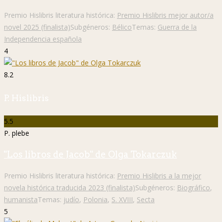
Premio Hislibris literatura histórica:
Premio Hislibris mejor autor/a
novel 2025 (finalista)
Subgéneros:
Bélico
Temas:
Guerra de la
Independencia española
4
8.2
P. Hislibris
5.5
P. plebe
"Los libros de Jacob" de Olga Tokarczuk
Premio Hislibris literatura histórica:
Premio Hislibris a la mejor
novela histórica traducida 2023 (finalista)
Subgéneros:
Biográfico
,
humanista
Temas:
judío
,
Polonia
,
S. XVIII
,
Secta
5