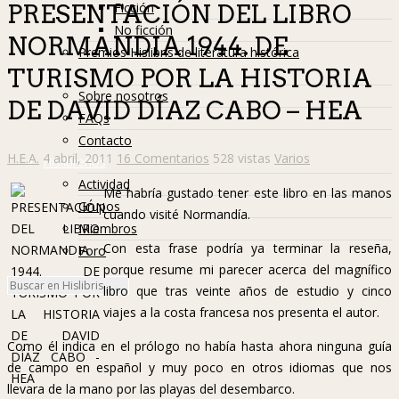
Ficción
PRESENTACIÓN DEL LIBRO
No ficción
NORMANDIA 1944. DE
Premios Hislibris de literatura histórica
TURISMO POR LA HISTORIA
Info
Sobre nosotros
DE DAVID DÍAZ CABO – HEA
FAQs
Contacto
H.E.A.
4 abril, 2011
16 Comentarios
528 vistas
Varios
Hislibreños
Actividad
Me habría gustado tener este libro en las manos
Grupos
cuando visité Normandía.
Miembros
Con esta frase podría ya terminar la reseña,
Foro
porque resume mi parecer acerca del magnífico
libro que tras veinte años de estudio y cinco
viajes a la costa francesa nos presenta el autor.
Como él indica en el prólogo no había hasta ahora ninguna guía
de campo en español y muy poco en otros idiomas que nos
llevara de la mano por las playas del desembarco.