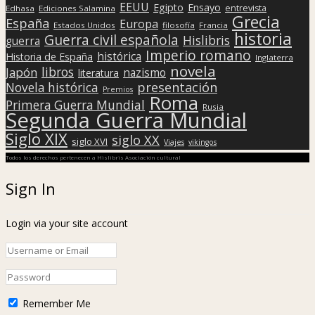
EEUU
Egipto
Ensayo
entrevista
Edhasa
Ediciones Salamina
Grecia
España
Europa
Estados Unidos
filosofía
Francia
historia
Guerra civil española
Hislibris
guerra
Imperio romano
histórica
Historia de España
Inglaterra
novela
libros
Japón
nazismo
literatura
presentación
Novela histórica
Premios
Roma
Primera Guerra Mundial
Rusia
Segunda Guerra Mundial
Siglo XIX
siglo XX
siglo XVI
Viajes
vikingos
Todos los derechos pertenecen a Hislibris Asociación cultural
Sign In
Login via your site account
Remember Me