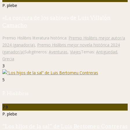
P. plebe
«La conjura de los sabios» de Luis Villalón
Camacho
Premio Hislibris literatura histórica:
Premio Hislibris mejor autor/a
2024 (ganador/a)
,
Premio Hislibris mejor novela histórica 2024
(ganador/a)
Subgéneros:
Aventuras
,
Viajes
Temas:
Antigüedad
,
Grecia
3
5
P. Hislibris
7.9
P. plebe
“Los hijos de la sal” de Luis Bertomeu Contreras