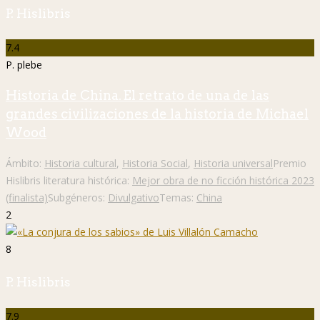
P. Hislibris
7.4
P. plebe
Historia de China. El retrato de una de las
grandes civilizaciones de la historia de Michael
Wood
Ámbito:
Historia cultural
,
Historia Social
,
Historia universal
Premio
Hislibris literatura histórica:
Mejor obra de no ficción histórica 2023
(finalista)
Subgéneros:
Divulgativo
Temas:
China
2
8
P. Hislibris
7.9