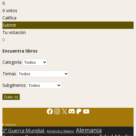
0
0
votos
Califica
Submit
Tu votación
0
Encuentra libros
Categoría
Temas
Subgéneros
Facebook
Instagram
X
Discord
Patreon
YouTube
Sorpresa
Alemania
2ª Guerra Mundial.
Alejandro Magno