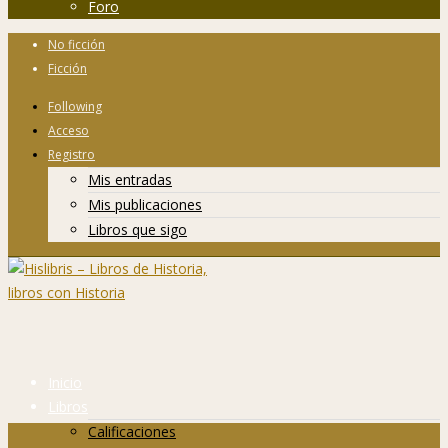
Foro
No ficción
Ficción
Following
Acceso
Registro
Mis entradas
Mis publicaciones
Libros que sigo
Inicio
Libros
Calificaciones