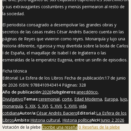
y sus extravagantes costumbres y menús permearon al resto de
la sociedad.
El periodista consagrado a desempolvar las grandes obras y
secretos de las casas reales César Andrés Baciero cuenta en las
páginas de Reyes que vivieron como reyes. Monarquía y lujo una
historia diferente, rigurosa y muy divertida sobre la boda de Carlos
I de España, el maquillaje de Isabel I de Inglaterra o las
esmeraldas de la emperatriz Eugenia, entre un sinfín de episodios.
Ficha técnica
Editorial: La Esfera de los LIbros Fecha de publicación:17 de junio
de 2026 ISBN: 9788410943414 Páginas: 328
Año de publicación:
2026
Subgéneros:
anecdótico
,
Divulgativo
Temas:
ceremonial
,
corte
,
Edad Moderna
,
Europa
,
lujo
,
monarquía
,
S. XIX
,
S. XVI
,
S. XVII
,
S. XVIII
,
vida
cotidiana
Autor/a:
César Andrés Baciero
Editorial:
La Esfera de los
Libros
Ámbito:
Historia cultural
,
Historia política
NcH:
Junio 2 2026
Votación de la plebe
Escribe una reseña
0 Reseñas de la plebe