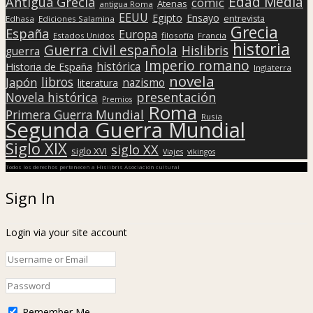
Edad Media
Antigua Grecia
cómic
Atenas
antigua Roma
EEUU
Egipto
Ensayo
entrevista
Edhasa
Ediciones Salamina
Grecia
España
Europa
Estados Unidos
filosofía
Francia
historia
Guerra civil española
Hislibris
guerra
Imperio romano
histórica
Historia de España
Inglaterra
novela
libros
Japón
nazismo
literatura
presentación
Novela histórica
Premios
Roma
Primera Guerra Mundial
Rusia
Segunda Guerra Mundial
Siglo XIX
siglo XX
siglo XVI
Viajes
vikingos
Todos los derechos pertenecen a Hislibris Asociación cultural
Sign In
Login via your site account
Remember Me