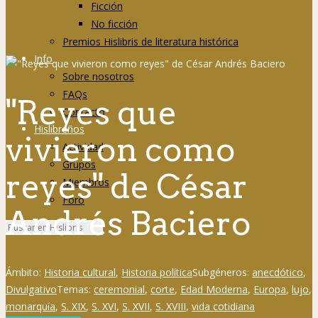
Ficción
No ficción
Premios Hislibris de literatura histórica
Info
Sobre nosotros
FAQs
"Reyes que
Contacto
Hislibreños
vivieron como
Actividad
Grupos
reyes" de César
Miembros
Foro
Andrés Baciero
Ámbito:
Historia cultural
,
Historia política
Subgéneros:
anecdótico
,
Divulgativo
Temas:
ceremonial
,
corte
,
Edad Moderna
,
Europa
,
lujo
,
monarquía
,
S. XIX
,
S. XVI
,
S. XVII
,
S. XVIII
,
vida cotidiana