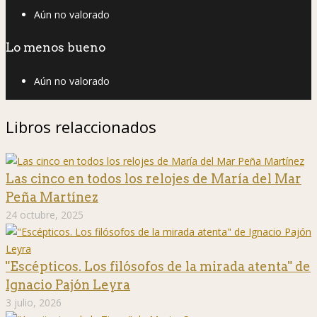
Aún no valorado
Lo menos bueno
Aún no valorado
Libros relaccionados
Las cinco en todos los relojes de María del Mar
Peña Martínez
24 octubre, 2025
"Escépticos. Los filósofos de la mirada atenta" de
Ignacio Pajón Leyra
3 julio, 2026