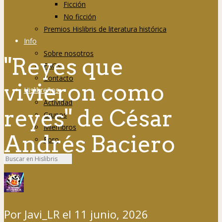
Ficción
No ficción
Premios Hislibris de literatura histórica
Info
Sobre nosotros
"Reyes que
FAQs
Contacto
vivieron como
Hislibreños
Actividad
reyes" de César
Grupos
Miembros
Andrés Baciero
Foro
Por
Javi_LR
el
11 junio, 2026