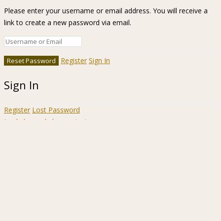
Please enter your username or email address. You will receive a
link to create a new password via email.
Register
Sign In
Sign In
Register
Lost Password
Ir a la barra de herramientas
Acerca
WordPress.org
de
Documentación
WordPress
Aprende WordPress
Soporte
Sugerencias
Acceder
Registrarse