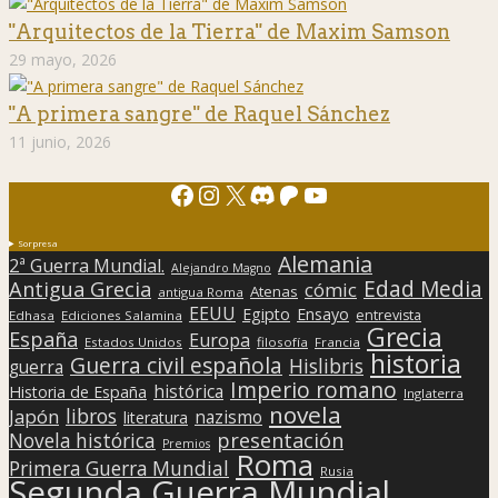
"Arquitectos de la Tierra" de Maxim Samson
29 mayo, 2026
"A primera sangre" de Raquel Sánchez
11 junio, 2026
Facebook
Instagram
X
Discord
Patreon
YouTube
Sorpresa
Alemania
2ª Guerra Mundial.
Alejandro Magno
Edad Media
Antigua Grecia
cómic
Atenas
antigua Roma
EEUU
Egipto
Ensayo
entrevista
Edhasa
Ediciones Salamina
Grecia
España
Europa
Estados Unidos
filosofía
Francia
historia
Guerra civil española
Hislibris
guerra
Imperio romano
histórica
Historia de España
Inglaterra
novela
libros
Japón
nazismo
literatura
presentación
Novela histórica
Premios
Roma
Primera Guerra Mundial
Rusia
Segunda Guerra Mundial