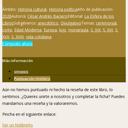
Ámbito:
Historia cultural
,
Historia política
Año de publicación:
2026
Autor/a:
César Andrés Baciero
Editorial:
La Esfera de los
Libros
Subgéneros:
anecdótico
,
Divulgativo
Temas:
ceremonial
,
corte
,
Edad Moderna
,
Europa
,
lujo
,
monarquía
,
S. XIX
,
S. XVI
,
S.
XVII
,
S. XVIII
,
vida cotidiana
Cómpralo ahora
Más información
sinopsis
Puntuación Hislibris
Aún no hemos puntuado ni hecho la reseña de este libro, lo
sentimos. ¿Quieres unirte a nosotros y completar la ficha? Puedes
mandarnos una reseña y la valoraremos.
Pincha en el siguiente enlace:
Ser un hislibreño