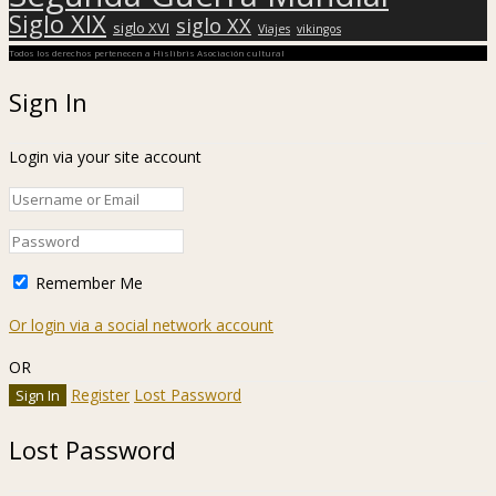
Siglo XIX
siglo XX
siglo XVI
Viajes
vikingos
Todos los derechos pertenecen a Hislibris Asociación cultural
Sign In
Login via your site account
Remember Me
Or login via a social network account
OR
Register
Lost Password
Lost Password