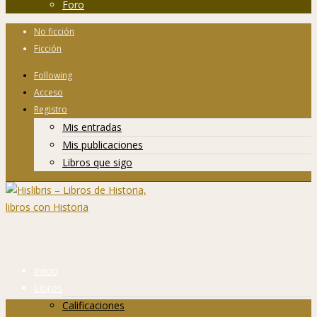
Foro
No ficción
Ficción
Following
Acceso
Registro
Mis entradas
Mis publicaciones
Libros que sigo
Inicio
Libros
Calificaciones