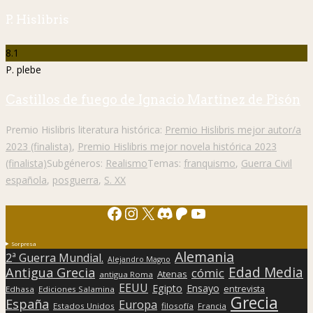
P. Hislibris
8.1
P. plebe
Castillos de fuego de Ignacio Martínez de Pisón
Premio Hislibris literatura histórica:
Premio Hislibris mejor autor/a
2023 (finalista)
,
Premio Hislibris mejor novela histórica 2023
(finalista)
Subgéneros:
Realismo
Temas:
franquismo
,
Guerra Civil
española
,
posguerra
,
S. XX
Facebook
Instagram
X
Discord
Patreon
YouTube
Sorpresa
Alemania
2ª Guerra Mundial.
Alejandro Magno
Edad Media
Antigua Grecia
cómic
Atenas
antigua Roma
EEUU
Egipto
Ensayo
entrevista
Edhasa
Ediciones Salamina
Grecia
España
Europa
Estados Unidos
filosofía
Francia