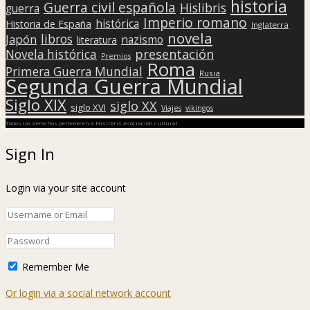
historia
Guerra civil española
Hislibris
guerra
Imperio romano
histórica
Historia de España
Inglaterra
novela
libros
Japón
nazismo
literatura
presentación
Novela histórica
Premios
Roma
Primera Guerra Mundial
Rusia
Segunda Guerra Mundial
Siglo XIX
siglo XX
siglo XVI
Viajes
vikingos
Todos los derechos pertenecen a Hislibris Asociación cultural
Sign In
Login via your site account
Remember Me
Or login via a social network account