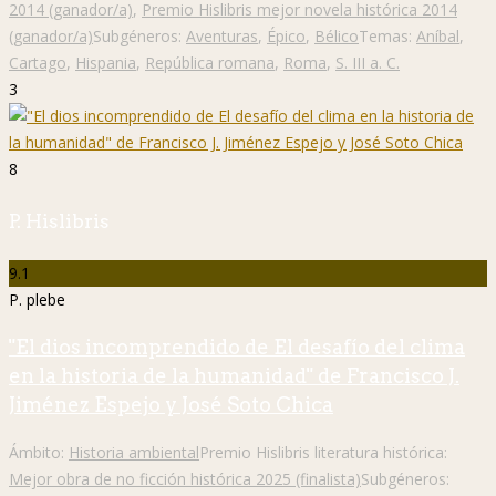
2014 (ganador/a)
,
Premio Hislibris mejor novela histórica 2014
(ganador/a)
Subgéneros:
Aventuras
,
Épico
,
Bélico
Temas:
Aníbal
,
Cartago
,
Hispania
,
República romana
,
Roma
,
S. III a. C.
3
8
P. Hislibris
9.1
P. plebe
"El dios incomprendido de El desafío del clima
en la historia de la humanidad" de Francisco J.
Jiménez Espejo y José Soto Chica
Ámbito:
Historia ambiental
Premio Hislibris literatura histórica:
Mejor obra de no ficción histórica 2025 (finalista)
Subgéneros: