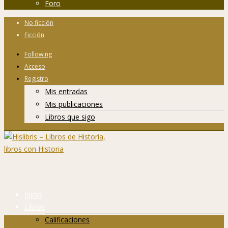
Foro
No ficción
Ficción
Following
Acceso
Registro
Mis entradas
Mis publicaciones
Libros que sigo
Inicio
Libros
Calificaciones