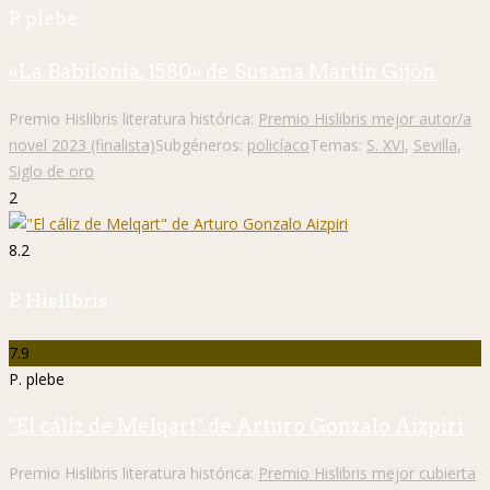
P. plebe
«La Babilonia, 1580» de Susana Martín Gijón
Premio Hislibris literatura histórica:
Premio Hislibris mejor autor/a
novel 2023 (finalista)
Subgéneros:
policíaco
Temas:
S. XVI
,
Sevilla
,
Siglo de oro
2
8.2
P. Hislibris
7.9
P. plebe
"El cáliz de Melqart" de Arturo Gonzalo Aizpiri
Premio Hislibris literatura histórica:
Premio Hislibris mejor cubierta