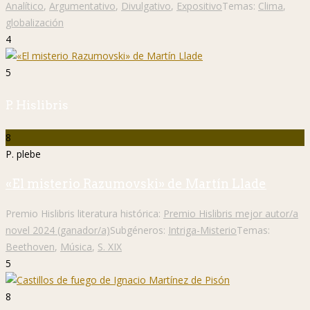
Analítico
,
Argumentativo
,
Divulgativo
,
Expositivo
Temas:
Clima
,
globalización
4
5
P. Hislibris
8
P. plebe
«El misterio Razumovski» de Martín Llade
Premio Hislibris literatura histórica:
Premio Hislibris mejor autor/a
novel 2024 (ganador/a)
Subgéneros:
Intriga-Misterio
Temas:
Beethoven
,
Música
,
S. XIX
5
8