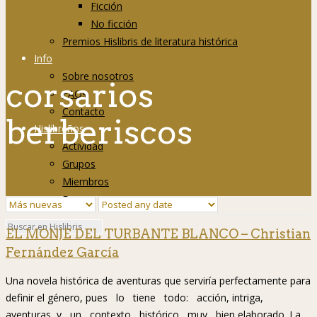
Ficción
No ficción
Premios Hislibris de literatura histórica
Info
Sobre nosotros
corsarios
FAQs
Contacto
berberiscos
Hislibreños
Actividad
Grupos
Miembros
Foro
EL MONJE DEL TURBANTE BLANCO – Christian
Fernández García
Una novela histórica de aventuras que serviría perfectamente para
definir el género, pues lo tiene todo: acción, intriga,
aventuras, y un contexto histórico muy bien elaborado. La