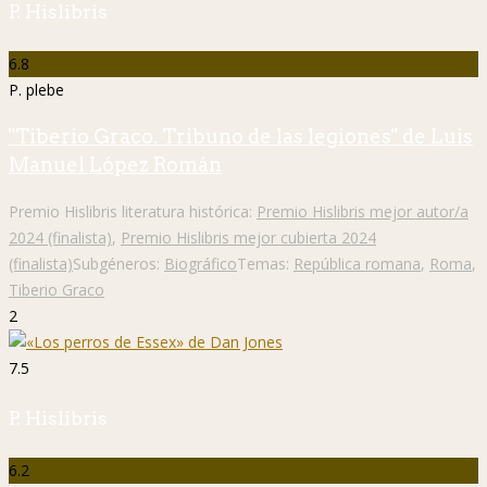
P. Hislibris
6.8
P. plebe
"Tiberio Graco. Tribuno de las legiones" de Luis
Manuel López Román
Premio Hislibris literatura histórica:
Premio Hislibris mejor autor/a
2024 (finalista)
,
Premio Hislibris mejor cubierta 2024
(finalista)
Subgéneros:
Biográfico
Temas:
República romana
,
Roma
,
Tiberio Graco
2
7.5
P. Hislibris
6.2