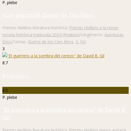
P. plebe
«Los perros de Essex» de Dan Jones
Premio Hislibris literatura histórica:
Premio Hislibris a la mejor
novela histórica traducida 2024 (finalista)
Subgéneros:
Aventuras
,
Épico
Temas:
Guerra de los Cien Años
,
S. XIV
3
8.7
P. Hislibris
8.5
P. plebe
"El guerrero a la sombra del cerezo" de David B.
Gil
Premio Hislibris literatura histórica:
Premio Hislibris mejor autor/a