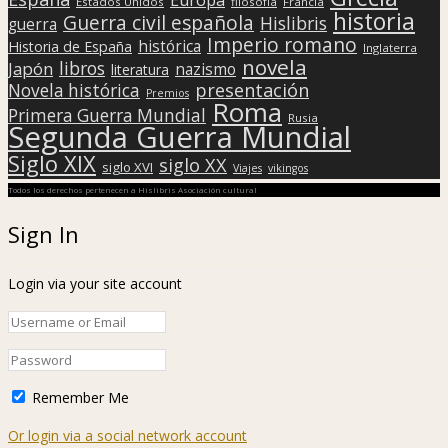
Estados Unidos
filosofía
Francia
historia
Guerra civil española
Hislibris
guerra
Imperio romano
histórica
Historia de España
Inglaterra
novela
libros
Japón
nazismo
literatura
presentación
Novela histórica
Premios
Roma
Primera Guerra Mundial
Rusia
Segunda Guerra Mundial
Siglo XIX
siglo XX
siglo XVI
Viajes
vikingos
Todos los derechos pertenecen a Hislibris Asociación cultural
Sign In
Login via your site account
Remember Me
Or login via a social network account