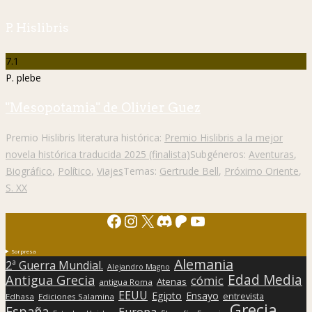
P. Hislibris
7.1
P. plebe
"Mesopotamia" de Olivier Guez
Premio Hislibris literatura histórica:
Premio Hislibris a la mejor
novela histórica traducida 2025 (finalista)
Subgéneros:
Aventuras
,
Biográfico
,
Político
,
Viajes
Temas:
Gertrude Bell
,
Próximo Oriente
,
S. XX
Facebook
Instagram
X
Discord
Patreon
YouTube
Sorpresa
Alemania
2ª Guerra Mundial.
Alejandro Magno
Edad Media
Antigua Grecia
cómic
Atenas
antigua Roma
EEUU
Egipto
Ensayo
entrevista
Edhasa
Ediciones Salamina
Grecia
España
Europa