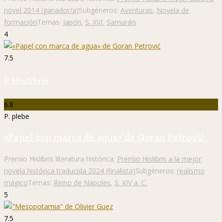
novel 2014 (ganador/a)
Subgéneros:
Aventuras
,
Novela de
formación
Temas:
Japón
,
S. XVI
,
Samuráis
4
7.5
P. Hislibris
6.8
P. plebe
«Papel con marca de agua» de Goran Petrović
Premio Hislibris literatura histórica:
Premio Hislibris a la mejor
novela histórica traducida 2024 (finalista)
Subgéneros:
realismo
mágico
Temas:
Reino de Napoles
,
S. XIV a. C.
5
7.5