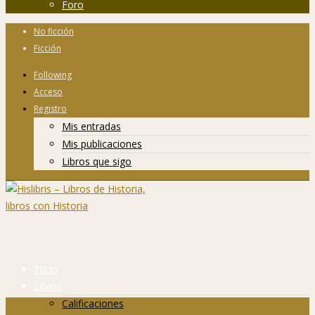
Foro
No ficción
Ficción
Following
Acceso
Registro
Mis entradas
Mis publicaciones
Libros que sigo
Inicio
Libros
Calificaciones