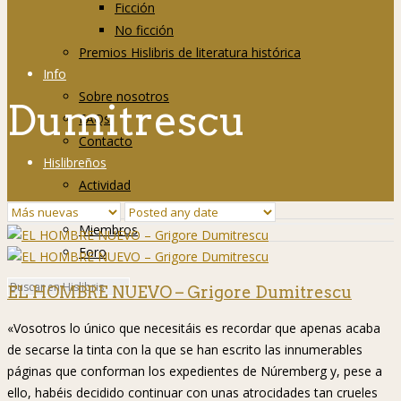
Ficción
No ficción
Premios Hislibris de literatura histórica
Info
Sobre nosotros
Dumitrescu
FAQs
Contacto
Hislibreños
Actividad
Grupos
Miembros
Foro
EL HOMBRE NUEVO – Grigore Dumitrescu
«Vosotros lo único que necesitáis es recordar que apenas acaba
de secarse la tinta con la que se han escrito las innumerables
páginas que conforman los expedientes de Núremberg y, pese a
ello, habéis decidido continuar con unas atrocidades tan crueles