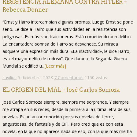
RESISTENCIA ALEMANA CONTRA HITLER –
Rebecca Donner
“Ernst y Harro intercambian algunas bromas. Luego Ernst se pone
serio. Le dice a Harro que sus actividades en la resistencia son
peligrosas. Es más: son traicioneras. Está cometiendo «un delito».
La encantadora sonrisa de Harro se desvanece. Su mirada
adquiere una expresión más dura. «La inactividad», le dice Harro,
es «el mayor delito de todos»”. Que durante la Segunda Guerra
Mundial se edificó u...
[Leer más]
cavilius
5 diciembre, 2023
7 Comentarios
1150 vistas
EL ORIGEN DEL MAL – José Carlos Somoza
José Carlos Somoza siempre, siempre me sorprende. Y siempre
me atrapa en sus redes, desde la primera a la última letra de sus
novelas. Es un autor conocido por sus novelas de terror,
angustiosas, de fantasía y de CiFi. Pero creo que es con esta
novela, en la que no aparece nada de eso, con la que más me ha