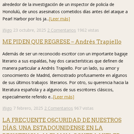
alrededor de la investigación de un inspector de policía de
Honolulú, de unos asesinatos cometidos días antes del ataque a
Pearl Harbor por los ja...
[Leer más]
Iñigo
23 octubre, 2025
2 Comentarios
1962 vistas
ME PIDEN QUE REGRESE – Andrés Trapiello
Además de ser un reconocido escritor con un importante bagaje
literario a sus espaldas, hay dos características que definen de
manera particular a Andrés Trapiello. Por un lado, su amor y
conocimiento de Madrid, demostrado profusamente en algunos
de sus últimos trabajos literarios. Por otro, su querencia hacia la
literatura española y a algunos de sus escritores clásicos,
especialmente referido e...
[Leer más]
Iñigo
7 febrero, 2025
2 Comentarios
967 vistas
LA FRECUENTE OSCURIDAD DE NUESTROS
DÍAS. UNA ESTADOUNIDENSE EN LA