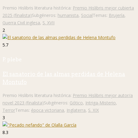
Premio Hislibris literatura histórica:
Premio Hislibris mejor cubierta
2025 (finalista)
Subgéneros:
humanista
,
Social
Temas:
Brujería
,
Guerra Civil inglesa
,
S. XVII
2
5.7
P. plebe
El sanatorio de las almas perdidas de Helena
Montufo
Premio Hislibris literatura histórica:
Premio Hislibris mejor autor/a
novel 2023 (finalista)
Subgéneros:
Gótico
,
Intriga-Misterio
,
Terror
Temas:
época victoriana
,
Inglaterra
,
S. XIX
3
8.3