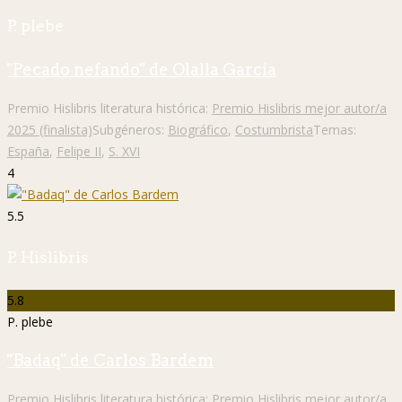
P. plebe
"Pecado nefando" de Olalla García
Premio Hislibris literatura histórica:
Premio Hislibris mejor autor/a
2025 (finalista)
Subgéneros:
Biográfico
,
Costumbrista
Temas:
España
,
Felipe II
,
S. XVI
4
5.5
P. Hislibris
5.8
P. plebe
"Badaq" de Carlos Bardem
Premio Hislibris literatura histórica:
Premio Hislibris mejor autor/a