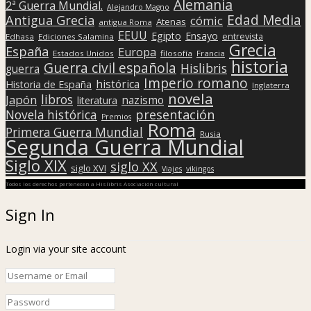
Alemania
2ª Guerra Mundial.
Alejandro Magno
Edad Media
Antigua Grecia
cómic
Atenas
antigua Roma
EEUU
Egipto
Ensayo
entrevista
Edhasa
Ediciones Salamina
Grecia
España
Europa
Estados Unidos
filosofía
Francia
historia
Guerra civil española
Hislibris
guerra
Imperio romano
histórica
Historia de España
Inglaterra
novela
libros
Japón
nazismo
literatura
presentación
Novela histórica
Premios
Roma
Primera Guerra Mundial
Rusia
Segunda Guerra Mundial
Siglo XIX
siglo XX
siglo XVI
Viajes
vikingos
Todos los derechos pertenecen a Hislibris Asociación cultural
Sign In
Login via your site account