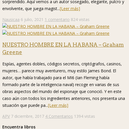
sorprendido. Aquí vemos a un autor sosegado, elegante, pulcro y
envolvente, que juega magist...
[Leer más]
Nausicaa
6 julio, 2021
1 comentario
824 vistas
NUESTRO HOMBRE EN LA HABANA – Graham
Greene
Espías, agentes dobles, códigos secretos, criptógrafos, casinos,
mujeres… parece muy aventurero, muy estilo James Bond. El
autor, que había trabajado para el MI6 (Ian Fleming había
formado parte de la inteligencia naval) recoge en varias de sus
obras aspectos del mundo del espionaje que conoció. Y en este
caso aún con todos los ingredientes anteriores, nos presenta una
situación que puede pa...
[Leer más]
APV
7 diciembre, 2017
4 Comentarios
1394 vistas
Encuentra libros