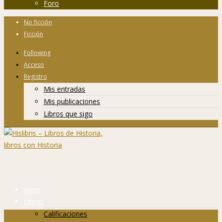
Foro
No ficción
Ficción
Following
Acceso
Registro
Mis entradas
Mis publicaciones
Libros que sigo
Inicio
Libros
Calificaciones