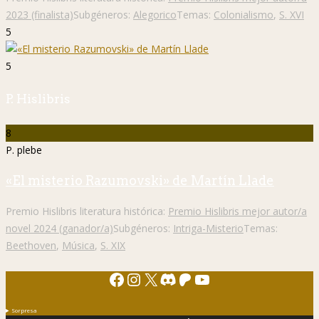
2023 (finalista)
Subgéneros:
Alegorico
Temas:
Colonialismo
,
S. XVI
5
5
P. Hislibris
8
P. plebe
«El misterio Razumovski» de Martín Llade
Premio Hislibris literatura histórica:
Premio Hislibris mejor autor/a
novel 2024 (ganador/a)
Subgéneros:
Intriga-Misterio
Temas:
Beethoven
,
Música
,
S. XIX
Facebook
Instagram
X
Discord
Patreon
YouTube
Sorpresa