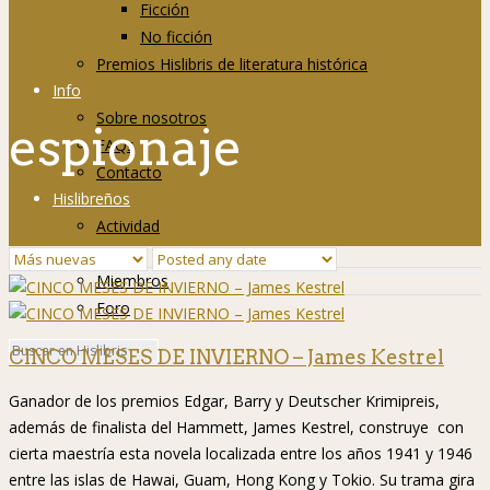
Ficción
No ficción
Premios Hislibris de literatura histórica
Info
Sobre nosotros
espionaje
FAQs
Contacto
Hislibreños
Actividad
Grupos
Miembros
Foro
CINCO MESES DE INVIERNO – James Kestrel
Ganador de los premios Edgar, Barry y Deutscher Krimipreis,
además de finalista del Hammett, James Kestrel, construye con
cierta maestría esta novela localizada entre los años 1941 y 1946
entre las islas de Hawai, Guam, Hong Kong y Tokio. Su trama gira