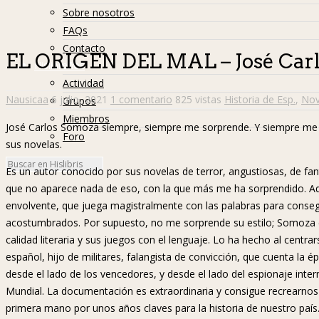
Sobre nosotros
FAQs
Contacto
EL ORIGEN DEL MAL – José Car
Hislibreños
Actividad
Nausicaa
6 julio, 2021
1 comentario
825 vistas
Historia de Esp.
,
Nov
Grupos
Miembros
José Carlos Somoza siempre, siempre me sorprende. Y siempre me at
Foro
sus novelas.
Es un autor conocido por sus novelas de terror, angustiosas, de fant
que no aparece nada de eso, con la que más me ha sorprendido. Aq
envolvente, que juega magistralmente con las palabras para conse
acostumbrados. Por supuesto, no me sorprende su estilo; Somoza
calidad literaria y sus juegos con el lenguaje. Lo ha hecho al centr
español, hijo de militares, falangista de convicción, que cuenta la ép
desde el lado de los vencedores, y desde el lado del espionaje intern
Mundial. La documentación es extraordinaria y consigue recrearnos 
primera mano por unos años claves para la historia de nuestro país