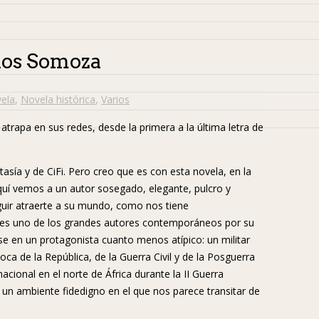
los Somoza
ela
,
Novela histórica
,
Varios
rapa en sus redes, desde la primera a la última letra de
asía y de CiFi. Pero creo que es con esta novela, en la
uí vemos a un autor sosegado, elegante, pulcro y
guir atraerte a su mundo, como nos tiene
 es uno de los grandes autores contemporáneos por su
arse en un protagonista cuanto menos atípico: un militar
oca de la República, de la Guerra Civil y de la Posguerra
acional en el norte de África durante la II Guerra
un ambiente fidedigno en el que nos parece transitar de
.