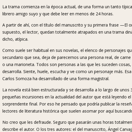
La trama comienza en la época actual, de una forma un tanto típic
librero amigo suyo y que debe leer en menos de 24 horas.
A partir de ahí, con el título del manuscrito y su primera frase —El 
supuesto, el lector, quedan totalmente atrapados en una trama din
dicho, atípica.
Como suele ser habitual en sus novelas, el elenco de personajes qu
secundario que sea, deja de parecernos una persona real, de carne
o una marioneta. Todos son personas a las que les suceden cosas, 
desarrolla. Siente, huele, escucha y ve como un personaje más. Esa 
Carlos Somoza ha desarrollado de una forma magistral.
La novela está bien estructurada y se desarrolla a lo largo de un
pequeñas incursiones en la actualidad del autor que está leyendo el li
sorprendente final. Por eso he pensado que podría publicar la rese
lectores de literatura histórica que suelen asomar por aquí buscando
No creo que les defraude. Seguro que pasarán unas horas totalmen
describe el autor. O los tres autores: el del manuscrito, Ángel Carva