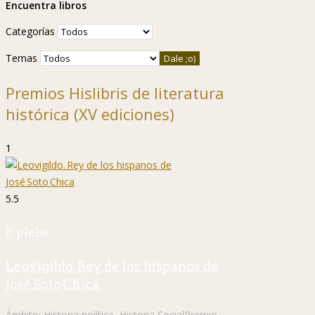
Encuentra libros
Categorías
Temas
Premios Hislibris de literatura
histórica (XV ediciones)
1
5.5
P. plebe
Leovigildo. Rey de los hispanos de
José Soto Chica
Ámbito:
Historia política
,
Historia Social
Premio