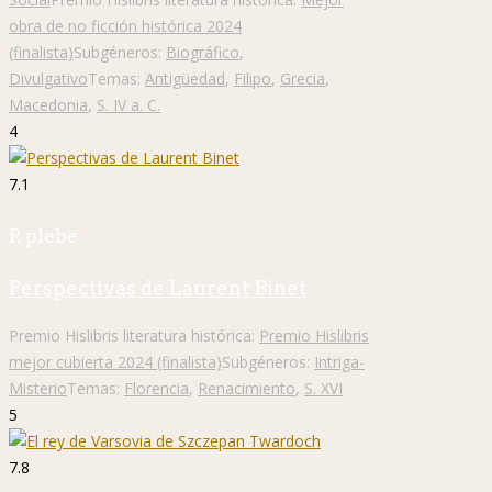
obra de no ficción histórica 2024
(finalista)
Subgéneros:
Biográfico
,
Divulgativo
Temas:
Antigüedad
,
Filipo
,
Grecia
,
Macedonia
,
S. IV a. C.
4
7.1
P. plebe
Perspectivas de Laurent Binet
Premio Hislibris literatura histórica:
Premio Hislibris
mejor cubierta 2024 (finalista)
Subgéneros:
Intriga-
Misterio
Temas:
Florencia
,
Renacimiento
,
S. XVI
5
7.8