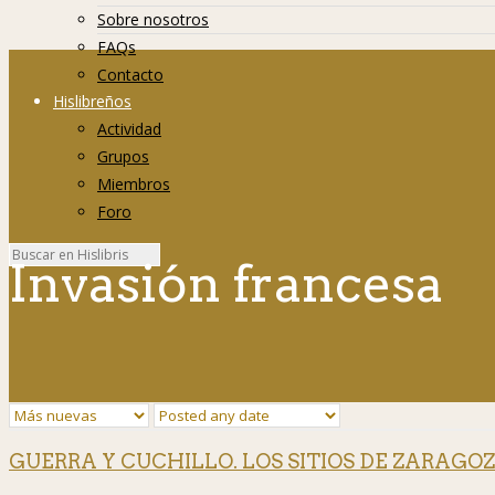
Sobre nosotros
FAQs
Contacto
Hislibreños
Actividad
Grupos
Miembros
Foro
Invasión francesa
GUERRA Y CUCHILLO. LOS SITIOS DE ZARAGOZA (