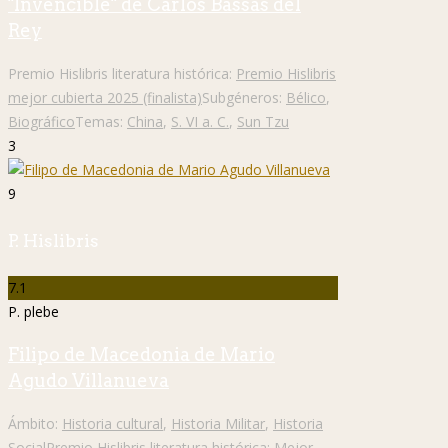
"Invencible" de Carlos Bassas del
Rey
Premio Hislibris literatura histórica:
Premio Hislibris
mejor cubierta 2025 (finalista)
Subgéneros:
Bélico
,
Biográfico
Temas:
China
,
S. VI a. C.
,
Sun Tzu
3
9
P. Hislibris
7.1
P. plebe
Filipo de Macedonia de Mario
Agudo Villanueva
Ámbito:
Historia cultural
,
Historia Militar
,
Historia
Social
Premio Hislibris literatura histórica:
Mejor