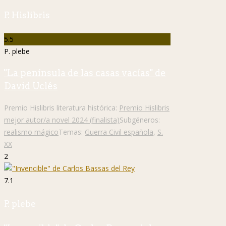
P. Hislibris
5.5
P. plebe
"La península de las casas vacías" de
David Uclés
Premio Hislibris literatura histórica:
Premio Hislibris
mejor autor/a novel 2024 (finalista)
Subgéneros:
realismo mágico
Temas:
Guerra Civil española
,
S.
XX
2
7.1
P. plebe