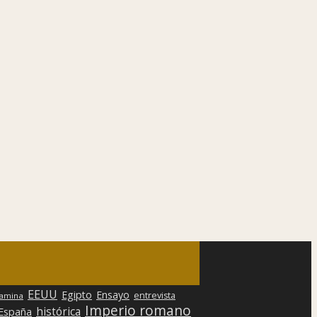
EEUU
Egipto
Ensayo
entrevista
lamina
Imperio romano
histórica
 España