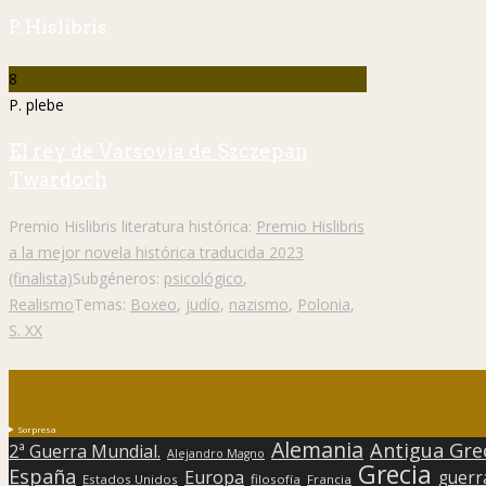
P. Hislibris
8
P. plebe
El rey de Varsovia de Szczepan
Twardoch
Premio Hislibris literatura histórica:
Premio Hislibris
a la mejor novela histórica traducida 2023
(finalista)
Subgéneros:
psicológico
,
Realismo
Temas:
Boxeo
,
judío
,
nazismo
,
Polonia
,
S. XX
Sorpresa
Alemania
Antigua Gre
2ª Guerra Mundial.
Alejandro Magno
Grecia
España
Europa
guerr
Estados Unidos
filosofía
Francia