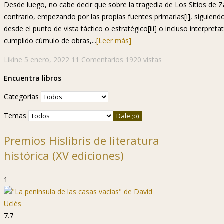
Desde luego, no cabe decir que sobre la tragedia de Los Sitios de Z
contrario, empezando por las propias fuentes primarias[i], siguiendo p
desde el punto de vista táctico o estratégico[iii] o incluso interpreta
cumplido cúmulo de obras,...
[Leer más]
Likine
5 enero, 2022
11 Comentarios
1920 vistas
Encuentra libros
Categorías
Temas
Premios Hislibris de literatura
histórica (XV ediciones)
1
7.7