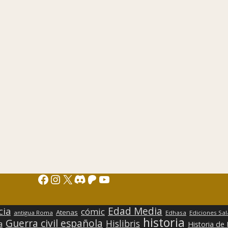
Facebook
Instagram
X
Discord
Patreon
YouTube
Edad Media
cia
cómic
Atenas
antigua Roma
Edhasa
Ediciones Sa
historia
Guerra civil española
Hislibris
a
Historia de