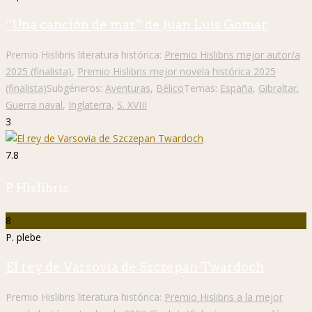
“Una canción de mar” de Juan Luis Gomar
Premio Hislibris literatura histórica:
Premio Hislibris mejor autor/a
2025 (finalista)
,
Premio Hislibris mejor novela histórica 2025
(finalista)
Subgéneros:
Aventuras
,
Bélico
Temas:
España
,
Gibraltar
,
Guerra naval
,
Inglaterra
,
S. XVIII
3
7.8
P. Hislibris
8
P. plebe
El rey de Varsovia de Szczepan Twardoch
Premio Hislibris literatura histórica:
Premio Hislibris a la mejor