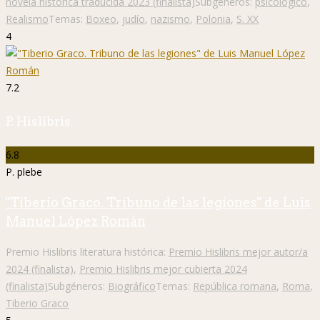
novela histórica traducida 2023 (finalista)
Subgéneros:
psicológico
,
Realismo
Temas:
Boxeo
,
judío
,
nazismo
,
Polonia
,
S. XX
4
7.2
P. Hislibris
6.8
P. plebe
"Tiberio Graco. Tribuno de las legiones" de Luis
Manuel López Román
Premio Hislibris literatura histórica:
Premio Hislibris mejor autor/a
2024 (finalista)
,
Premio Hislibris mejor cubierta 2024
(finalista)
Subgéneros:
Biográfico
Temas:
República romana
,
Roma
,
Tiberio Graco