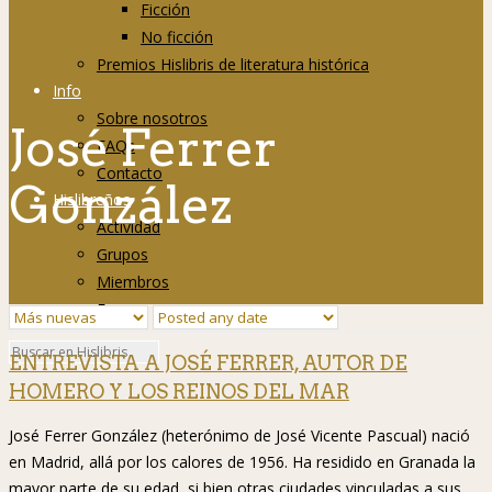
Ficción
No ficción
Premios Hislibris de literatura histórica
Info
Sobre nosotros
José Ferrer
FAQs
Contacto
González
Hislibreños
Actividad
Grupos
Miembros
Foro
ENTREVISTA A JOSÉ FERRER, AUTOR DE
HOMERO Y LOS REINOS DEL MAR
José Ferrer González (heterónimo de José Vicente Pascual) nació
en Madrid, allá por los calores de 1956. Ha residido en Granada la
mayor parte de su edad, si bien otras ciudades vinculadas a sus