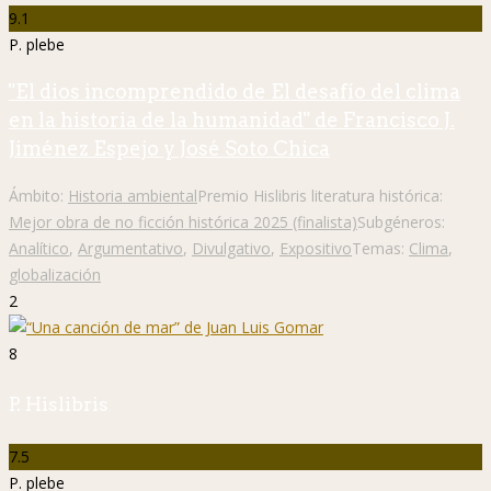
9.1
P. plebe
"El dios incomprendido de El desafío del clima
en la historia de la humanidad" de Francisco J.
Jiménez Espejo y José Soto Chica
Ámbito:
Historia ambiental
Premio Hislibris literatura histórica:
Mejor obra de no ficción histórica 2025 (finalista)
Subgéneros:
Analítico
,
Argumentativo
,
Divulgativo
,
Expositivo
Temas:
Clima
,
globalización
2
8
P. Hislibris
7.5
P. plebe