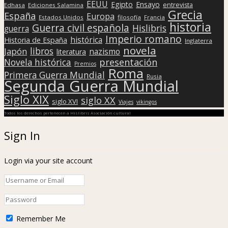
EEUU
Egipto
Ensayo
entrevista
Edhasa
Ediciones Salamina
Grecia
España
Europa
Estados Unidos
filosofía
Francia
historia
Guerra civil española
Hislibris
guerra
Imperio romano
histórica
Historia de España
Inglaterra
novela
libros
Japón
nazismo
literatura
presentación
Novela histórica
Premios
Roma
Primera Guerra Mundial
Rusia
Segunda Guerra Mundial
Siglo XIX
siglo XX
siglo XVI
Viajes
vikingos
Todos los derechos pertenecen a Hislibris Asociación cultural
Sign In
Login via your site account
Remember Me