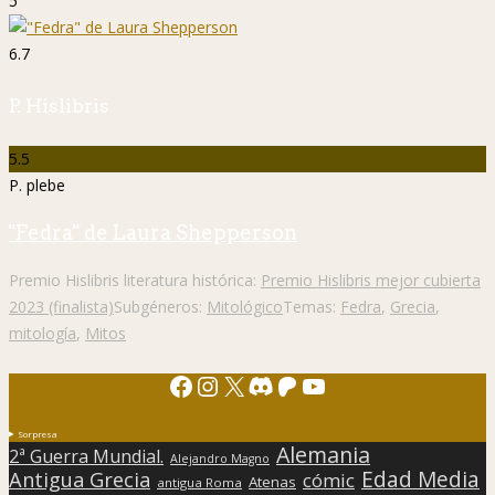
5
6.7
P. Hislibris
5.5
P. plebe
"Fedra" de Laura Shepperson
Premio Hislibris literatura histórica:
Premio Hislibris mejor cubierta
2023 (finalista)
Subgéneros:
Mitológico
Temas:
Fedra
,
Grecia
,
mitología
,
Mitos
Facebook
Instagram
X
Discord
Patreon
YouTube
Sorpresa
Alemania
2ª Guerra Mundial.
Alejandro Magno
Edad Media
Antigua Grecia
cómic
Atenas
antigua Roma