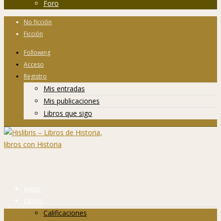
Foro
No ficción
Ficción
Following
Acceso
Registro
Mis entradas
Mis publicaciones
Libros que sigo
Inicio
Libros
Calificaciones