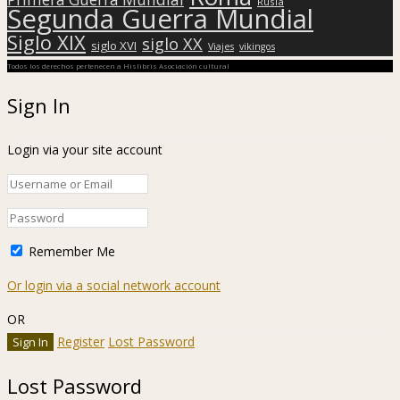
Rusia
Segunda Guerra Mundial
Siglo XIX
siglo XX
siglo XVI
Viajes
vikingos
Todos los derechos pertenecen a Hislibris Asociación cultural
Sign In
Login via your site account
Remember Me
Or login via a social network account
OR
Register
Lost Password
Lost Password