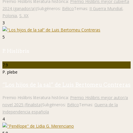
Premio Hislibris literatura histórica:
Premio Hislibris mejor cubierta
2024 (ganador/a))
Subgéneros:
Bélico
Temas:
II Guerra Mundial
,
Polonia
,
S. XX
3
5
P. Hislibris
7.9
P. plebe
“Los hijos de la sal” de Luis Bertomeu Contreras
Premio Hislibris literatura histórica:
Premio Hislibris mejor autor/a
novel 2025 (finalista)
Subgéneros:
Bélico
Temas:
Guerra de la
Independencia española
4