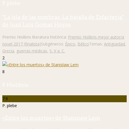
P. plebe
"La isla de las sombras. La batalla de Esfacteria"
de Juan Luis Gomar Hoyos
Premio Hislibris literatura histórica:
Premio Hislibris mejor autor/a
novel 2017 (finalista)
Subgéneros:
Épico
,
Bélico
Temas:
Antigüedad
,
Grecia
,
guerras médicas
,
S. V a. C.
2
8
P. Hislibris
7.9
P. plebe
«Entre los muertos» de Stanisław Lem