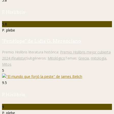
5.8
P. Hislibris
5.8
P. plebe
"Penélope" de Lidia G. Merenciano
Premio Hislibris literatura histórica:
Premio Hislibris mejor cubierta
2024 (finalista)
Subgéneros:
Mitológico
Temas:
Grecia
,
mitología
,
Mitos
5
9.5
P. Hislibris
9
P. plebe