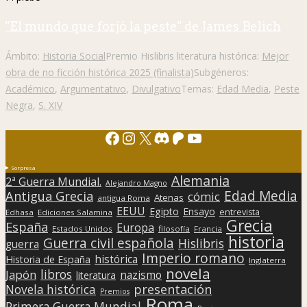
"El mundo que forjó la peste" de James Belich
Ámbito:
Historia Social
Premio Hislibris literatura histórica:
Mejor
obra de no ficción histórica 2025 (finalista)
Subgéneros:
Académico
,
Argumentativo
,
Divulgativo
Temas:
Edad Media
,
Peste
Negra
,
S. XIV
Facebook
Instagram
X
Discord
Patreon
YouTube
Sorpresa
Alemania
2ª Guerra Mundial.
Alejandro Magno
Edad Media
Antigua Grecia
cómic
Atenas
antigua Roma
EEUU
Egipto
Ensayo
entrevista
Edhasa
Ediciones Salamina
Grecia
España
Europa
Estados Unidos
filosofía
Francia
historia
Guerra civil española
Hislibris
guerra
Imperio romano
histórica
Historia de España
Inglaterra
novela
libros
Japón
nazismo
literatura
presentación
Novela histórica
Premios
Roma
Primera Guerra Mundial