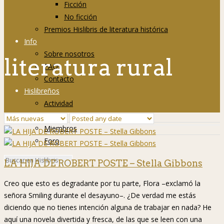
Ficción
No ficción
Premios Hislibris de literatura histórica
Info
Sobre nosotros
literatura rural
FAQs
Contacto
Hislibreños
Actividad
Grupos
Miembros
Foro
LA HIJA DE ROBERT POSTE – Stella Gibbons
Creo que esto es degradante por tu parte, Flora –exclamó la
señora Smiling durante el desayuno–. ¿De verdad me estás
diciendo que no tienes intención alguna de trabajar en nada? He
aquí una novela divertida y fresca, de las que se leen con una