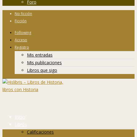
Foro
No ficción
Ficción
Following
Acceso
Registro
Mis entradas
Mis publicaciones
Libros que sigo
Inicio
Libros
Calificaciones