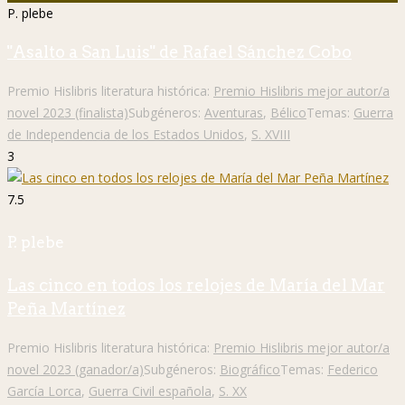
P. plebe
"Asalto a San Luis" de Rafael Sánchez Cobo
Premio Hislibris literatura histórica:
Premio Hislibris mejor autor/a
novel 2023 (finalista)
Subgéneros:
Aventuras
,
Bélico
Temas:
Guerra
de Independencia de los Estados Unidos
,
S. XVIII
3
7.5
P. plebe
Las cinco en todos los relojes de María del Mar
Peña Martínez
Premio Hislibris literatura histórica:
Premio Hislibris mejor autor/a
novel 2023 (ganador/a)
Subgéneros:
Biográfico
Temas:
Federico
García Lorca
,
Guerra Civil española
,
S. XX