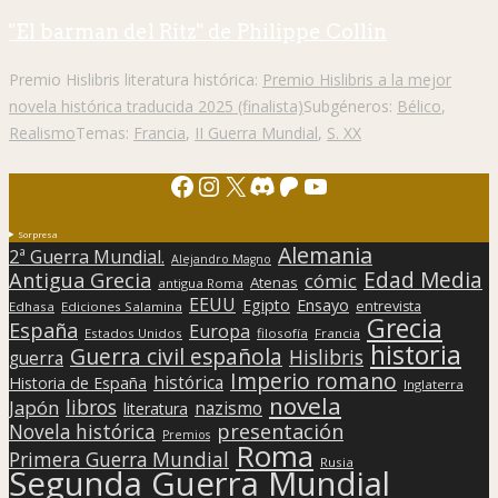
"El barman del Ritz" de Philippe Collin
Premio Hislibris literatura histórica:
Premio Hislibris a la mejor
novela histórica traducida 2025 (finalista)
Subgéneros:
Bélico
,
Realismo
Temas:
Francia
,
II Guerra Mundial
,
S. XX
Facebook
Instagram
X
Discord
Patreon
YouTube
Sorpresa
Alemania
2ª Guerra Mundial.
Alejandro Magno
Edad Media
Antigua Grecia
cómic
Atenas
antigua Roma
EEUU
Egipto
Ensayo
entrevista
Edhasa
Ediciones Salamina
Grecia
España
Europa
Estados Unidos
filosofía
Francia
historia
Guerra civil española
Hislibris
guerra
Imperio romano
histórica
Historia de España
Inglaterra
novela
libros
Japón
nazismo
literatura
presentación
Novela histórica
Premios
Roma
Primera Guerra Mundial
Rusia
Segunda Guerra Mundial