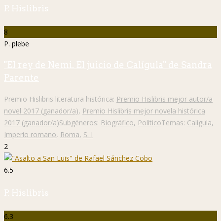
P. Hislibris
8
P. plebe
"El rey de Nemi. El juicio de Calígula" de Sandra
Parente
Premio Hislibris literatura histórica:
Premio Hislibris mejor autor/a
novel 2017 (ganador/a)
,
Premio Hislibris mejor novela histórica
2017 (ganador/a)
Subgéneros:
Biográfico
,
Político
Temas:
Calígula
,
Imperio romano
,
Roma
,
S. I
2
6.5
P. Hislibris
6.3