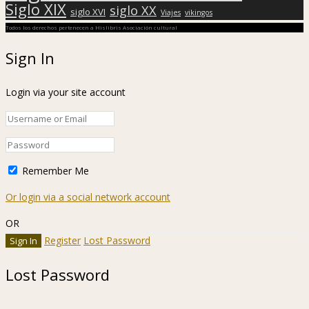
Siglo XIX
siglo XX
siglo XVI
Viajes
vikingos
Todos los derechos pertenecen a Hislibris Asociación cultural
Sign In
Login via your site account
Remember Me
Or login via a social network account
OR
Register
Lost Password
Lost Password