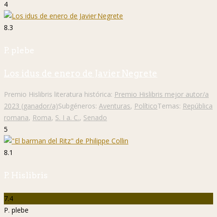
4
8.3
P. plebe
Los idus de enero de Javier Negrete
Premio Hislibris literatura histórica:
Premio Hislibris mejor autor/a
2023 (ganador/a)
Subgéneros:
Aventuras
,
Político
Temas:
República
romana
,
Roma
,
S. I a. C.
,
Senado
5
8.1
P. Hislibris
7.4
P. plebe