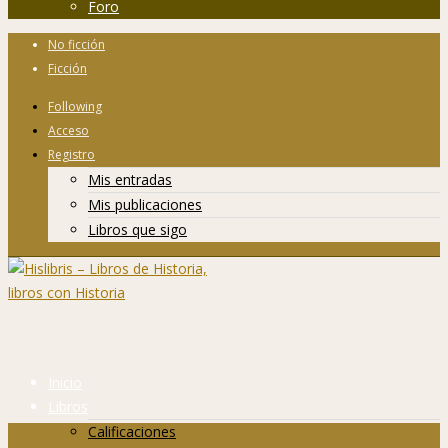
Foro
No ficción
Ficción
Following
Acceso
Registro
Mis entradas
Mis publicaciones
Libros que sigo
Inicio
Libros
Calificaciones