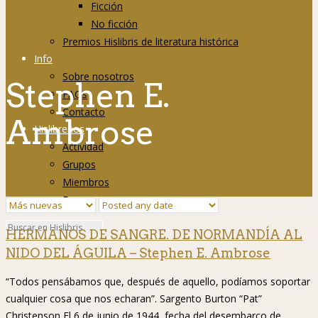
Ficción
No ficción
Premios Hislibris de literatura histórica
Info
Sobre nosotros
Stephen E.
FAQs
Contacto
Ambrose
Hislibreños
Actividad
Grupos
Miembros
Foro
HERMANOS DE SANGRE. DE NORMANDÍA AL
NIDO DEL ÁGUILA – Stephen E. Ambrose
“Todos pensábamos que, después de aquello, podíamos soportar
cualquier cosa que nos echaran”. Sargento Burton “Pat”
Christenson El 6 de junio de 1944, fecha del desembarco de